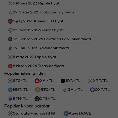
5 Mayıs 2023 Ripple fiyatı
29 Nisan 2025 Galatasaray fiyatı
5 july 2026 Arsenal FC fiyatı
25 march 2026 Quant fiyatı
15 Haziran 2026 Scotland Fan Token fiyatı
19 Eylül 2025 Ravencoin fiyatı
5 may 2023 Ripple fiyatı
8 Nisan 2026 Treasure fiyatı
Popüler işlem çiftleri
STG/TL
XAI/TL
SYN/TL
XRP/TL
HNT/TL
BTC/TL
GAL/TL
OXT/TL
ETH/TL
CTSI/TL
Popüler kripto paralar
Stargate Finance (STG)
Aave (AAVE)