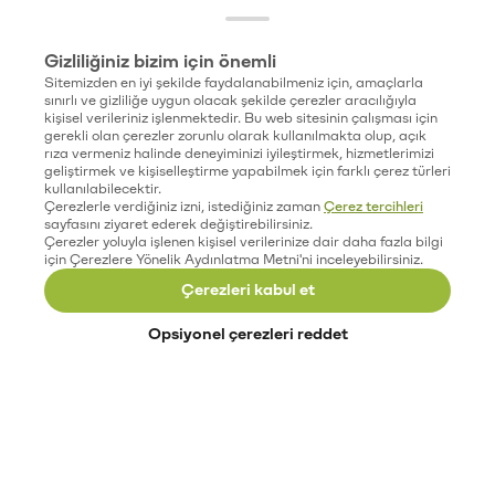
Gizliliğiniz bizim için önemli
Sitemizden en iyi şekilde faydalanabilmeniz için, amaçlarla
sınırlı ve gizliliğe uygun olacak şekilde çerezler aracılığıyla
kişisel verileriniz işlenmektedir. Bu web sitesinin çalışması için
gerekli olan çerezler zorunlu olarak kullanılmakta olup, açık
rıza vermeniz halinde deneyiminizi iyileştirmek, hizmetlerimizi
geliştirmek ve kişiselleştirme yapabilmek için farklı çerez türleri
kullanılabilecektir.
Çerezlerle verdiğiniz izni, istediğiniz zaman
Çerez tercihleri
sayfasını ziyaret ederek değiştirebilirsiniz.
Çerezler yoluyla işlenen kişisel verilerinize dair daha fazla bilgi
için Çerezlere Yönelik Aydınlatma Metni'ni inceleyebilirsiniz.
Çerezleri kabul et
Opsiyonel çerezleri reddet
Paribu’yu keşfet