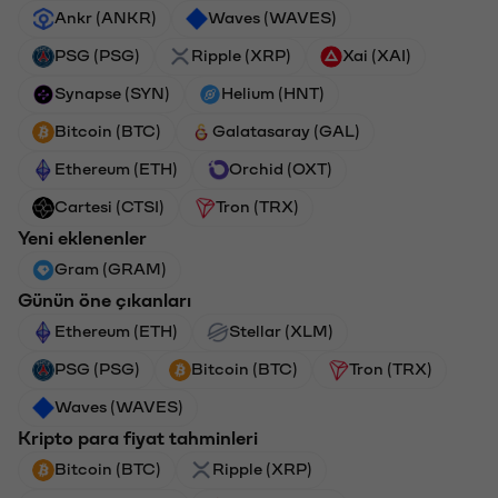
Ankr (ANKR)
Waves (WAVES)
PSG (PSG)
Ripple (XRP)
Xai (XAI)
Synapse (SYN)
Helium (HNT)
Bitcoin (BTC)
Galatasaray (GAL)
Ethereum (ETH)
Orchid (OXT)
Cartesi (CTSI)
Tron (TRX)
Yeni eklenenler
Gram (GRAM)
Günün öne çıkanları
Ethereum (ETH)
Stellar (XLM)
PSG (PSG)
Bitcoin (BTC)
Tron (TRX)
Waves (WAVES)
Kripto para fiyat tahminleri
Bitcoin (BTC)
Ripple (XRP)