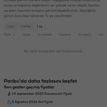
açılış ve kapanış değerlerini, en yüksek ve en düşük fiyatları
ve işlem hacmini kolayca görüntüleyebilirsiniz. Seçtiğiniz
günün kuru baz alınarak TL'ye çevrilmiştir.
1 gün
1 hafta
1 ay
Tarih
Açılış
En yüksek
Kapanış
En düşük
Haci
Bu tarih aralığı için veri bulunamadı.
Paribu'da daha fazlasını keşfet
Son gezilen geçmiş fiyatlar
19 september 2025 Ravencoin fiyatı
3 Ağustos 2026 Sui fiyatı