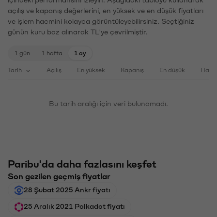
açılış ve kapanış değerlerini, en yüksek ve en düşük fiyatları
ve işlem hacmini kolayca görüntüleyebilirsiniz. Seçtiğiniz
günün kuru baz alınarak TL'ye çevrilmiştir.
1 gün
1 hafta
1 ay
Tarih
Açılış
En yüksek
Kapanış
En düşük
Haci
Bu tarih aralığı için veri bulunamadı.
Paribu'da daha fazlasını keşfet
Son gezilen geçmiş fiyatlar
28 Şubat 2025 Ankr fiyatı
25 Aralık 2021 Polkadot fiyatı