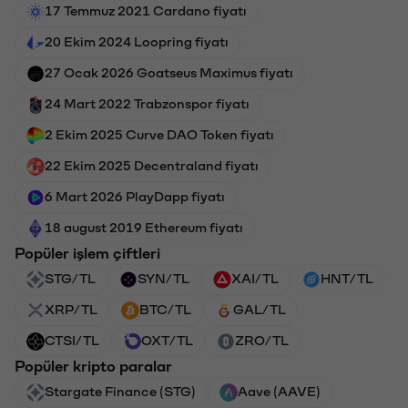
17 Temmuz 2021 Cardano fiyatı
20 Ekim 2024 Loopring fiyatı
27 Ocak 2026 Goatseus Maximus fiyatı
24 Mart 2022 Trabzonspor fiyatı
2 Ekim 2025 Curve DAO Token fiyatı
22 Ekim 2025 Decentraland fiyatı
6 Mart 2026 PlayDapp fiyatı
18 august 2019 Ethereum fiyatı
Popüler işlem çiftleri
STG/TL
SYN/TL
XAI/TL
HNT/TL
XRP/TL
BTC/TL
GAL/TL
CTSI/TL
OXT/TL
ZRO/TL
Popüler kripto paralar
Stargate Finance (STG)
Aave (AAVE)