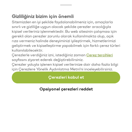
Gizliliğiniz bizim için önemli
Sitemizden en iyi şekilde faydalanabilmeniz için, amaçlarla
sınırlı ve gizliliğe uygun olacak şekilde çerezler aracılığıyla
kişisel verileriniz işlenmektedir. Bu web sitesinin çalışması için
gerekli olan çerezler zorunlu olarak kullanılmakta olup, açık
rıza vermeniz halinde deneyiminizi iyileştirmek, hizmetlerimizi
geliştirmek ve kişiselleştirme yapabilmek için farklı çerez türleri
kullanılabilecektir.
Çerezlerle verdiğiniz izni, istediğiniz zaman
Çerez tercihleri
sayfasını ziyaret ederek değiştirebilirsiniz.
Çerezler yoluyla işlenen kişisel verilerinize dair daha fazla bilgi
için Çerezlere Yönelik Aydınlatma Metni'ni inceleyebilirsiniz.
Çerezleri kabul et
Opsiyonel çerezleri reddet
Paribu’yu keşfet