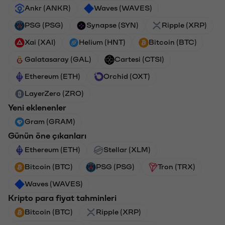
Ankr (ANKR)
Waves (WAVES)
PSG (PSG)
Synapse (SYN)
Ripple (XRP)
Xai (XAI)
Helium (HNT)
Bitcoin (BTC)
Galatasaray (GAL)
Cartesi (CTSI)
Ethereum (ETH)
Orchid (OXT)
LayerZero (ZRO)
Yeni eklenenler
Gram (GRAM)
Günün öne çıkanları
Ethereum (ETH)
Stellar (XLM)
Bitcoin (BTC)
PSG (PSG)
Tron (TRX)
Waves (WAVES)
Kripto para fiyat tahminleri
Bitcoin (BTC)
Ripple (XRP)