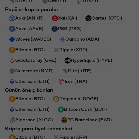
KITE/TL
NMR/TL
TRX/TL
Popüler kripto paralar
Ankr (ANKR)
Xai (XAI)
Cartesi (CTSI)
Aave (AAVE)
PSG (PSG)
Waves (WAVES)
Cardano (ADA)
Bitcoin (BTC)
Ripple (XRP)
Galatasaray (GAL)
Hyperliquid (HYPE)
Numeraire (NMR)
Kite (KITE)
Ethereum (ETH)
Tron (TRX)
Günün öne çıkanları
Bitcoin (BTC)
Dogecoin (DOGE)
Ethereum (ETH)
Bitcoin Cash (BCH)
Algorand (ALGO)
FC Barcelona (BAR)
Kripto para fiyat tahminleri
Bitcoin (BTC)
Ripple (XRP)