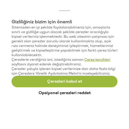
Gizliliğiniz bizim için önemli
Sitemizden en iyi şekilde faydalanabilmeniz için, amaçlarla
sınırlı ve gizliliğe uygun olacak şekilde çerezler aracılığıyla
kişisel verileriniz işlenmektedir. Bu web sitesinin çalışması için
gerekli olan çerezler zorunlu olarak kullanılmakta olup, açık
rıza vermeniz halinde deneyiminizi iyileştirmek, hizmetlerimizi
geliştirmek ve kişiselleştirme yapabilmek için farklı çerez türleri
kullanılabilecektir.
Çerezlerle verdiğiniz izni, istediğiniz zaman
Çerez tercihleri
sayfasını ziyaret ederek değiştirebilirsiniz.
Çerezler yoluyla işlenen kişisel verilerinize dair daha fazla bilgi
için Çerezlere Yönelik Aydınlatma Metni'ni inceleyebilirsiniz.
Çerezleri kabul et
Opsiyonel çerezleri reddet