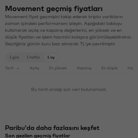
Movement geçmiş fiyatları
Movement fiyat geçmişini takip ederek kripto varlıkların
zaman içindeki performansını izleyin. Aşağıdaki tabloyu
kullanarak açılış ve kapanış değerlerini, en yüksek ve en
düşük fiyatları ve işlem hacmini kolayca görüntüleyebilirsiniz.
Seçtiğiniz günün kuru baz alınarak TL'ye çevrilmiştir.
1 gün
1 hafta
1 ay
Tarih
Açılış
En yüksek
Kapanış
En düşük
Haci
Bu tarih aralığı için veri bulunamadı.
Paribu'da daha fazlasını keşfet
Son gezilen geçmiş fiyatlar