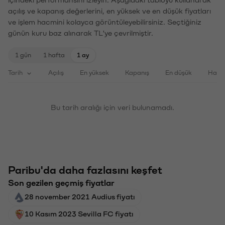
açılış ve kapanış değerlerini, en yüksek ve en düşük fiyatları
ve işlem hacmini kolayca görüntüleyebilirsiniz. Seçtiğiniz
günün kuru baz alınarak TL'ye çevrilmiştir.
1 gün
1 hafta
1 ay
Tarih
Açılış
En yüksek
Kapanış
En düşük
Haci
Bu tarih aralığı için veri bulunamadı.
Paribu'da daha fazlasını keşfet
Son gezilen geçmiş fiyatlar
28 november 2021 Audius fiyatı
10 Kasım 2023 Sevilla FC fiyatı