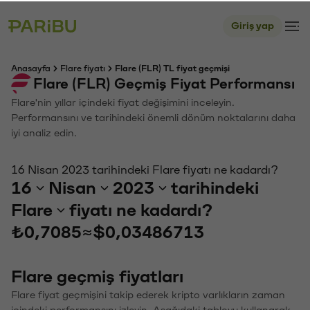
Giriş yap
Anasayfa
Flare fiyatı
Flare (FLR) TL fiyat geçmişi
Flare (FLR) Geçmiş Fiyat Performansı
Flare'nin yıllar içindeki fiyat değişimini inceleyin.
Performansını ve tarihindeki önemli dönüm noktalarını daha
iyi analiz edin.
16 Nisan 2023 tarihindeki Flare fiyatı ne kadardı?
16
Nisan
2023
tarihindeki
Flare
fiyatı ne kadardı?
₺0,7085
≈
$0,03486713
Flare geçmiş fiyatları
Flare fiyat geçmişini takip ederek kripto varlıkların zaman
içindeki performansını izleyin. Aşağıdaki tabloyu kullanarak