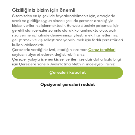
Gizliliğiniz bizim için önemli
Sitemizden en iyi şekilde faydalanabilmeniz için, amaçlarla
sınırlı ve gizliliğe uygun olacak şekilde çerezler aracılığıyla
kişisel verileriniz işlenmektedir. Bu web sitesinin çalışması için
gerekli olan çerezler zorunlu olarak kullanılmakta olup, açık
rıza vermeniz halinde deneyiminizi iyileştirmek, hizmetlerimizi
geliştirmek ve kişiselleştirme yapabilmek için farklı çerez türleri
kullanılabilecektir.
Çerezlerle verdiğiniz izni, istediğiniz zaman
Çerez tercihleri
sayfasını ziyaret ederek değiştirebilirsiniz.
Çerezler yoluyla işlenen kişisel verilerinize dair daha fazla bilgi
için Çerezlere Yönelik Aydınlatma Metni'ni inceleyebilirsiniz.
Çerezleri kabul et
Opsiyonel çerezleri reddet
Paribu’yu keşfet
Eğitimler