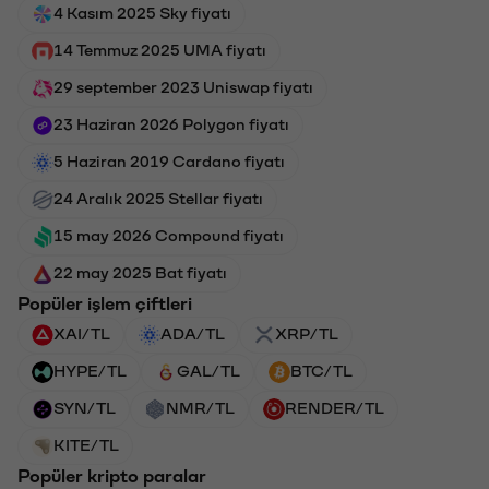
4 Kasım 2025 Sky fiyatı
14 Temmuz 2025 UMA fiyatı
29 september 2023 Uniswap fiyatı
23 Haziran 2026 Polygon fiyatı
5 Haziran 2019 Cardano fiyatı
24 Aralık 2025 Stellar fiyatı
15 may 2026 Compound fiyatı
22 may 2025 Bat fiyatı
Popüler işlem çiftleri
XAI/TL
ADA/TL
XRP/TL
HYPE/TL
GAL/TL
BTC/TL
SYN/TL
NMR/TL
RENDER/TL
KITE/TL
Popüler kripto paralar