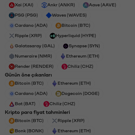
Xai (XAI)
Ankr (ANKR)
Aave (AAVE)
PSG (PSG)
Waves (WAVES)
Cardano (ADA)
Bitcoin (BTC)
Ripple (XRP)
Hyperliquid (HYPE)
Galatasaray (GAL)
Synapse (SYN)
Numeraire (NMR)
Ethereum (ETH)
Render (RENDER)
Chiliz (CHZ)
Günün öne çıkanları
Bitcoin (BTC)
Ethereum (ETH)
Cardano (ADA)
Dogecoin (DOGE)
Bat (BAT)
Chiliz (CHZ)
Kripto para fiyat tahminleri
Bitcoin (BTC)
Ripple (XRP)
Bonk (BONK)
Ethereum (ETH)