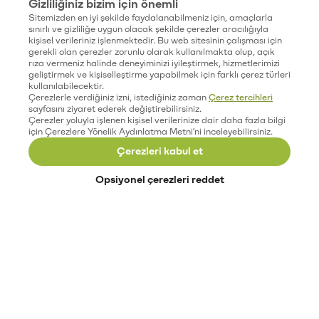
Gizliliğiniz bizim için önemli
Sitemizden en iyi şekilde faydalanabilmeniz için, amaçlarla
sınırlı ve gizliliğe uygun olacak şekilde çerezler aracılığıyla
kişisel verileriniz işlenmektedir. Bu web sitesinin çalışması için
gerekli olan çerezler zorunlu olarak kullanılmakta olup, açık
rıza vermeniz halinde deneyiminizi iyileştirmek, hizmetlerimizi
geliştirmek ve kişiselleştirme yapabilmek için farklı çerez türleri
kullanılabilecektir.
Çerezlerle verdiğiniz izni, istediğiniz zaman
Çerez tercihleri
sayfasını ziyaret ederek değiştirebilirsiniz.
Çerezler yoluyla işlenen kişisel verilerinize dair daha fazla bilgi
için Çerezlere Yönelik Aydınlatma Metni'ni inceleyebilirsiniz.
Çerezleri kabul et
Opsiyonel çerezleri reddet
Paribu’yu keşfet
Eğitimler
Etkinlikler