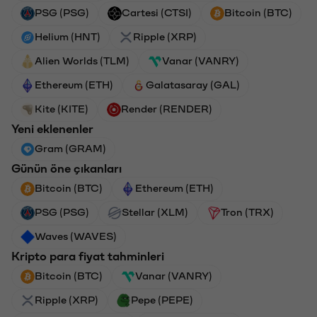
PSG (PSG)
Cartesi (CTSI)
Bitcoin (BTC)
Helium (HNT)
Ripple (XRP)
Alien Worlds (TLM)
Vanar (VANRY)
Ethereum (ETH)
Galatasaray (GAL)
Kite (KITE)
Render (RENDER)
Yeni eklenenler
Gram (GRAM)
Günün öne çıkanları
Bitcoin (BTC)
Ethereum (ETH)
PSG (PSG)
Stellar (XLM)
Tron (TRX)
Waves (WAVES)
Kripto para fiyat tahminleri
Bitcoin (BTC)
Vanar (VANRY)
Ripple (XRP)
Pepe (PEPE)