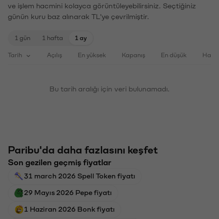
ve işlem hacmini kolayca görüntüleyebilirsiniz. Seçtiğiniz
günün kuru baz alınarak TL'ye çevrilmiştir.
1 gün
1 hafta
1 ay
Tarih
Açılış
En yüksek
Kapanış
En düşük
Haci
Bu tarih aralığı için veri bulunamadı.
Paribu'da daha fazlasını keşfet
Son gezilen geçmiş fiyatlar
31 march 2026 Spell Token fiyatı
29 Mayıs 2026 Pepe fiyatı
1 Haziran 2026 Bonk fiyatı