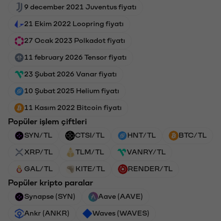
9 december 2021 Juventus fiyatı
21 Ekim 2022 Loopring fiyatı
27 Ocak 2023 Polkadot fiyatı
11 february 2026 Tensor fiyatı
23 Şubat 2026 Vanar fiyatı
10 Şubat 2025 Helium fiyatı
11 Kasım 2022 Bitcoin fiyatı
Popüler işlem çiftleri
SYN/TL
CTSI/TL
HNT/TL
BTC/TL
XRP/TL
TLM/TL
VANRY/TL
GAL/TL
KITE/TL
RENDER/TL
Popüler kripto paralar
Synapse (SYN)
Aave (AAVE)
Ankr (ANKR)
Waves (WAVES)