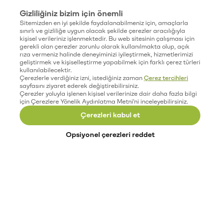
Gizliliğiniz bizim için önemli
Sitemizden en iyi şekilde faydalanabilmeniz için, amaçlarla
sınırlı ve gizliliğe uygun olacak şekilde çerezler aracılığıyla
kişisel verileriniz işlenmektedir. Bu web sitesinin çalışması için
gerekli olan çerezler zorunlu olarak kullanılmakta olup, açık
rıza vermeniz halinde deneyiminizi iyileştirmek, hizmetlerimizi
geliştirmek ve kişiselleştirme yapabilmek için farklı çerez türleri
kullanılabilecektir.
Çerezlerle verdiğiniz izni, istediğiniz zaman
Çerez tercihleri
sayfasını ziyaret ederek değiştirebilirsiniz.
Çerezler yoluyla işlenen kişisel verilerinize dair daha fazla bilgi
için Çerezlere Yönelik Aydınlatma Metni'ni inceleyebilirsiniz.
Çerezleri kabul et
Opsiyonel çerezleri reddet
Paribu’yu keşfet
Eğitimler