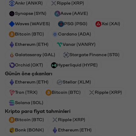
Ankr (ANKR)
Ripple (XRP)
Synapse (SYN)
Aave (AAVE)
Waves (WAVES)
PSG (PSG)
Xai (XAI)
Bitcoin (BTC)
Cardano (ADA)
Ethereum (ETH)
Vanar (VANRY)
Galatasaray (GAL)
Stargate Finance (STG)
Orchid (OXT)
Hyperliquid (HYPE)
Günün öne çıkanları
Ethereum (ETH)
Stellar (XLM)
Tron (TRX)
Bitcoin (BTC)
Ripple (XRP)
Solana (SOL)
Kripto para fiyat tahminleri
Bitcoin (BTC)
Ripple (XRP)
Bonk (BONK)
Ethereum (ETH)