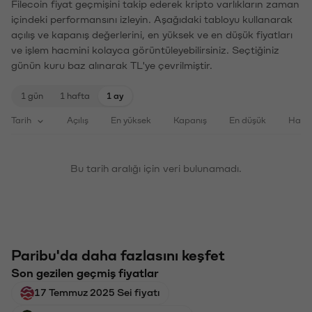
Filecoin fiyat geçmişini takip ederek kripto varlıkların zaman
içindeki performansını izleyin. Aşağıdaki tabloyu kullanarak
açılış ve kapanış değerlerini, en yüksek ve en düşük fiyatları
ve işlem hacmini kolayca görüntüleyebilirsiniz. Seçtiğiniz
günün kuru baz alınarak TL'ye çevrilmiştir.
1 gün
1 hafta
1 ay
Tarih
Açılış
En yüksek
Kapanış
En düşük
Haci
Bu tarih aralığı için veri bulunamadı.
Paribu'da daha fazlasını keşfet
Son gezilen geçmiş fiyatlar
17 Temmuz 2025 Sei fiyatı