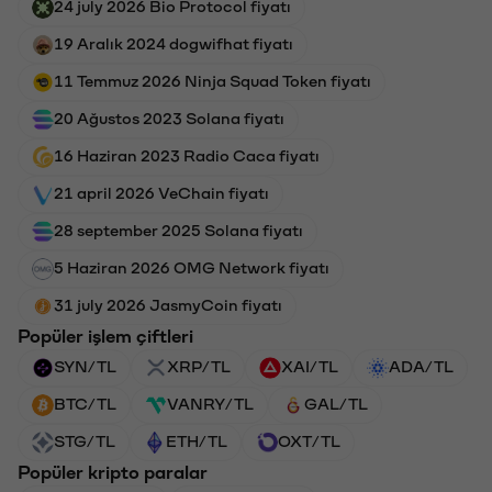
24 july 2026 Bio Protocol fiyatı
19 Aralık 2024 dogwifhat fiyatı
11 Temmuz 2026 Ninja Squad Token fiyatı
20 Ağustos 2023 Solana fiyatı
16 Haziran 2023 Radio Caca fiyatı
21 april 2026 VeChain fiyatı
28 september 2025 Solana fiyatı
5 Haziran 2026 OMG Network fiyatı
31 july 2026 JasmyCoin fiyatı
Popüler işlem çiftleri
SYN/TL
XRP/TL
XAI/TL
ADA/TL
BTC/TL
VANRY/TL
GAL/TL
STG/TL
ETH/TL
OXT/TL
Popüler kripto paralar