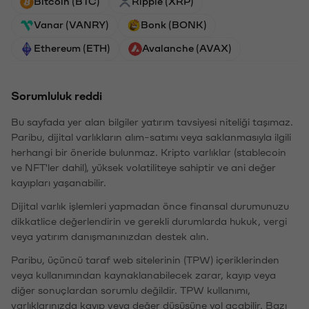
Bitcoin (BTC)
Ripple (XRP)
Vanar (VANRY)
Bonk (BONK)
Ethereum (ETH)
Avalanche (AVAX)
Sorumluluk reddi
Bu sayfada yer alan bilgiler yatırım tavsiyesi niteliği taşımaz.
Paribu, dijital varlıkların alım-satımı veya saklanmasıyla ilgili
herhangi bir öneride bulunmaz. Kripto varlıklar (stablecoin
ve NFT'ler dahil), yüksek volatiliteye sahiptir ve ani değer
kayıpları yaşanabilir.
Dijital varlık işlemleri yapmadan önce finansal durumunuzu
dikkatlice değerlendirin ve gerekli durumlarda hukuk, vergi
veya yatırım danışmanınızdan destek alın.
Paribu, üçüncü taraf web sitelerinin (TPW) içeriklerinden
veya kullanımından kaynaklanabilecek zarar, kayıp veya
diğer sonuçlardan sorumlu değildir. TPW kullanımı,
varlıklarınızda kayıp veya değer düşüşüne yol açabilir. Bazı