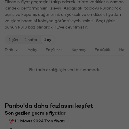
Filecoin fiyat geçmişini takip ederek kripto varlıkların zaman
içindeki performansını izleyin. Aşağıdaki tabloyu kullanarak
açılış ve kapanış değerlerini, en yüksek ve en düşük fiyatları
ve işlem hacmini kolayca görüntüleyebilirsiniz. Seçtiğiniz
günün kuru baz alınarak TL'ye çevrilmiştir.
1 gün
1 hafta
1 ay
Tarih
Açılış
En yüksek
Kapanış
En düşük
Haci
Bu tarih aralığı için veri bulunamadı.
Paribu'da daha fazlasını keşfet
Son gezilen geçmiş fiyatlar
11 Mayıs 2024 Tron fiyatı