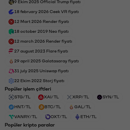
9 Ekim 2025 Official Trump fiyatı
18 february 2026 Ceek VR fiyatı
12 Mart 2026 Render fiyatı
18 october 2019 Neo fiyatı
12 march 2026 Render fiyatı
27 august 2023 Flare fiyatı
29 april 2025 Galatasaray fiyatı
31 july 2025 Uniswap fiyatı
22 Ekim 2022 Storj fiyatı
Popüler işlem çiftleri
STG/TL
XAI/TL
XRP/TL
SYN/TL
HNT/TL
BTC/TL
GAL/TL
VANRY/TL
OXT/TL
ETH/TL
Popüler kripto paralar