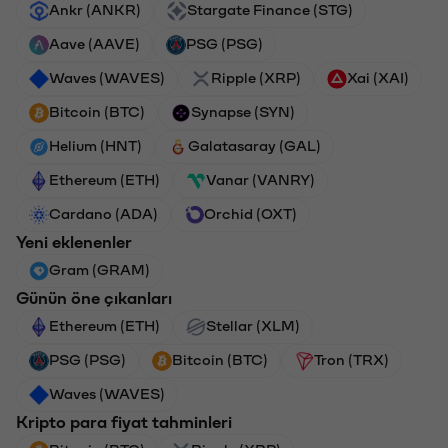
Ankr (ANKR)
Stargate Finance (STG)
Aave (AAVE)
PSG (PSG)
Waves (WAVES)
Ripple (XRP)
Xai (XAI)
Bitcoin (BTC)
Synapse (SYN)
Helium (HNT)
Galatasaray (GAL)
Ethereum (ETH)
Vanar (VANRY)
Cardano (ADA)
Orchid (OXT)
Yeni eklenenler
Gram (GRAM)
Günün öne çıkanları
Ethereum (ETH)
Stellar (XLM)
PSG (PSG)
Bitcoin (BTC)
Tron (TRX)
Waves (WAVES)
Kripto para fiyat tahminleri