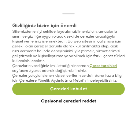
Gizliliğiniz bizim için önemli
Sitemizden en iyi şekilde faydalanabilmeniz için, amaçlarla
sınırlı ve gizliliğe uygun olacak şekilde çerezler aracılığıyla
kişisel verileriniz işlenmektedir. Bu web sitesinin çalışması için
gerekli olan çerezler zorunlu olarak kullanılmakta olup, açık
rıza vermeniz halinde deneyiminizi iyileştirmek, hizmetlerimizi
geliştirmek ve kişiselleştirme yapabilmek için farklı çerez türleri
kullanılabilecektir.
Çerezlerle verdiğiniz izni, istediğiniz zaman
Çerez tercihleri
sayfasını ziyaret ederek değiştirebilirsiniz.
Çerezler yoluyla işlenen kişisel verilerinize dair daha fazla bilgi
için Çerezlere Yönelik Aydınlatma Metni'ni inceleyebilirsiniz.
Çerezleri kabul et
Opsiyonel çerezleri reddet