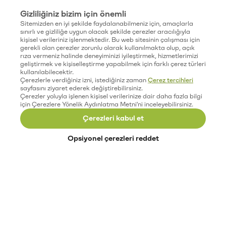
Gizliliğiniz bizim için önemli
Sitemizden en iyi şekilde faydalanabilmeniz için, amaçlarla
sınırlı ve gizliliğe uygun olacak şekilde çerezler aracılığıyla
kişisel verileriniz işlenmektedir. Bu web sitesinin çalışması için
gerekli olan çerezler zorunlu olarak kullanılmakta olup, açık
rıza vermeniz halinde deneyiminizi iyileştirmek, hizmetlerimizi
geliştirmek ve kişiselleştirme yapabilmek için farklı çerez türleri
kullanılabilecektir.
Çerezlerle verdiğiniz izni, istediğiniz zaman
Çerez tercihleri
sayfasını ziyaret ederek değiştirebilirsiniz.
Çerezler yoluyla işlenen kişisel verilerinize dair daha fazla bilgi
için Çerezlere Yönelik Aydınlatma Metni'ni inceleyebilirsiniz.
Çerezleri kabul et
Opsiyonel çerezleri reddet
Paribu’yu keşfet
Eğitimler