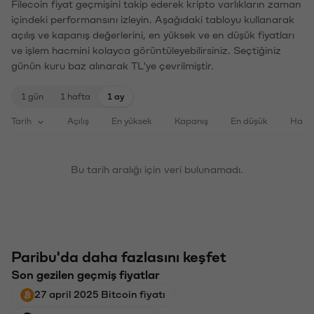
Filecoin fiyat geçmişini takip ederek kripto varlıkların zaman
içindeki performansını izleyin. Aşağıdaki tabloyu kullanarak
açılış ve kapanış değerlerini, en yüksek ve en düşük fiyatları
ve işlem hacmini kolayca görüntüleyebilirsiniz. Seçtiğiniz
günün kuru baz alınarak TL'ye çevrilmiştir.
1 gün
1 hafta
1 ay
Tarih
Açılış
En yüksek
Kapanış
En düşük
Haci
Bu tarih aralığı için veri bulunamadı.
Paribu'da daha fazlasını keşfet
Son gezilen geçmiş fiyatlar
27 april 2025 Bitcoin fiyatı