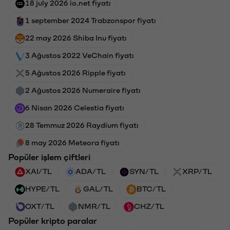
18 july 2026 io.net fiyatı
1 september 2024 Trabzonspor fiyatı
22 may 2026 Shiba Inu fiyatı
3 Ağustos 2022 VeChain fiyatı
5 Ağustos 2026 Ripple fiyatı
2 Ağustos 2026 Numeraire fiyatı
6 Nisan 2026 Celestia fiyatı
28 Temmuz 2026 Raydium fiyatı
8 may 2026 Meteora fiyatı
Popüler işlem çiftleri
XAI/TL
ADA/TL
SYN/TL
XRP/TL
HYPE/TL
GAL/TL
BTC/TL
OXT/TL
NMR/TL
CHZ/TL
Popüler kripto paralar