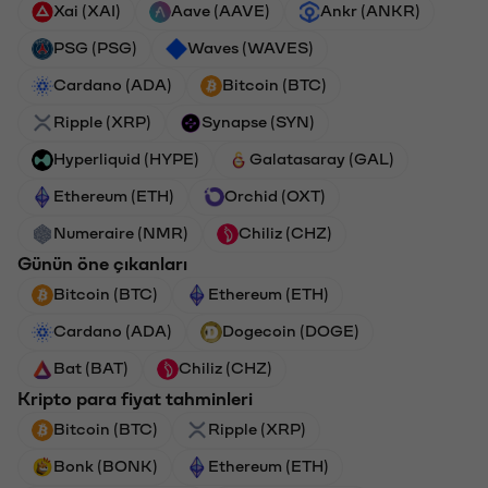
Xai (XAI)
Aave (AAVE)
Ankr (ANKR)
PSG (PSG)
Waves (WAVES)
Cardano (ADA)
Bitcoin (BTC)
Ripple (XRP)
Synapse (SYN)
Hyperliquid (HYPE)
Galatasaray (GAL)
Ethereum (ETH)
Orchid (OXT)
Numeraire (NMR)
Chiliz (CHZ)
Günün öne çıkanları
Bitcoin (BTC)
Ethereum (ETH)
Cardano (ADA)
Dogecoin (DOGE)
Bat (BAT)
Chiliz (CHZ)
Kripto para fiyat tahminleri
Bitcoin (BTC)
Ripple (XRP)
Bonk (BONK)
Ethereum (ETH)