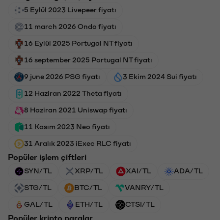
5 Eylül 2023 Livepeer fiyatı
11 march 2026 Ondo fiyatı
16 Eylül 2025 Portugal NT fiyatı
16 september 2025 Portugal NT fiyatı
9 june 2026 PSG fiyatı
3 Ekim 2024 Sui fiyatı
12 Haziran 2022 Theta fiyatı
8 Haziran 2021 Uniswap fiyatı
11 Kasım 2023 Neo fiyatı
31 Aralık 2023 iExec RLC fiyatı
Popüler işlem çiftleri
SYN/TL
XRP/TL
XAI/TL
ADA/TL
STG/TL
BTC/TL
VANRY/TL
GAL/TL
ETH/TL
CTSI/TL
Popüler kripto paralar