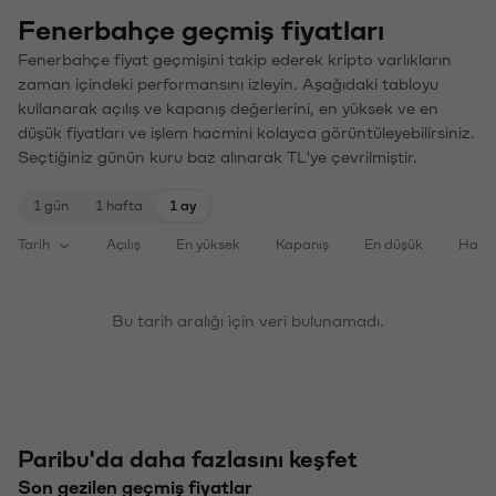
Fenerbahçe geçmiş fiyatları
Fenerbahçe fiyat geçmişini takip ederek kripto varlıkların
zaman içindeki performansını izleyin. Aşağıdaki tabloyu
kullanarak açılış ve kapanış değerlerini, en yüksek ve en
düşük fiyatları ve işlem hacmini kolayca görüntüleyebilirsiniz.
Seçtiğiniz günün kuru baz alınarak TL'ye çevrilmiştir.
1 gün
1 hafta
1 ay
Tarih
Açılış
En yüksek
Kapanış
En düşük
Haci
Bu tarih aralığı için veri bulunamadı.
Paribu'da daha fazlasını keşfet
Son gezilen geçmiş fiyatlar