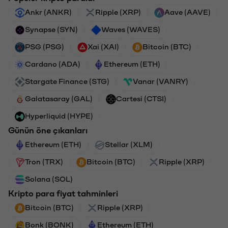
Ankr (ANKR)
Ripple (XRP)
Aave (AAVE)
Synapse (SYN)
Waves (WAVES)
PSG (PSG)
Xai (XAI)
Bitcoin (BTC)
Cardano (ADA)
Ethereum (ETH)
Stargate Finance (STG)
Vanar (VANRY)
Galatasaray (GAL)
Cartesi (CTSI)
Hyperliquid (HYPE)
Günün öne çıkanları
Ethereum (ETH)
Stellar (XLM)
Tron (TRX)
Bitcoin (BTC)
Ripple (XRP)
Solana (SOL)
Kripto para fiyat tahminleri
Bitcoin (BTC)
Ripple (XRP)
Bonk (BONK)
Ethereum (ETH)