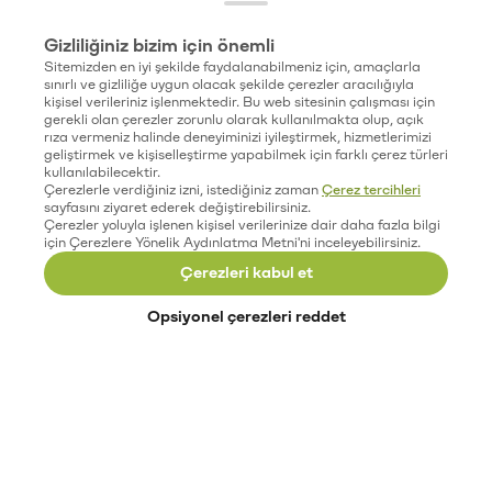
Gizliliğiniz bizim için önemli
Sitemizden en iyi şekilde faydalanabilmeniz için, amaçlarla
sınırlı ve gizliliğe uygun olacak şekilde çerezler aracılığıyla
kişisel verileriniz işlenmektedir. Bu web sitesinin çalışması için
gerekli olan çerezler zorunlu olarak kullanılmakta olup, açık
rıza vermeniz halinde deneyiminizi iyileştirmek, hizmetlerimizi
geliştirmek ve kişiselleştirme yapabilmek için farklı çerez türleri
kullanılabilecektir.
Çerezlerle verdiğiniz izni, istediğiniz zaman
Çerez tercihleri
sayfasını ziyaret ederek değiştirebilirsiniz.
Çerezler yoluyla işlenen kişisel verilerinize dair daha fazla bilgi
için Çerezlere Yönelik Aydınlatma Metni'ni inceleyebilirsiniz.
Çerezleri kabul et
Opsiyonel çerezleri reddet
Paribu’yu keşfet
Eğitimler