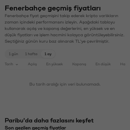
Fenerbahçe geçmiş fiyatları
Fenerbahçe fiyat geçmişini takip ederek kripto varlıkların
zaman içindeki performansını izleyin. Aşağıdaki tabloyu
kullanarak açılış ve kapanış değerlerini, en yüksek ve en
düşük fiyatları ve işlem hacmini kolayca görüntüleyebilirsiniz.
Seçtiğiniz günün kuru baz alınarak TL'ye çevrilmiştir.
1 gün
1 hafta
1 ay
Tarih
Açılış
En yüksek
Kapanış
En düşük
Haci
Bu tarih aralığı için veri bulunamadı.
Paribu'da daha fazlasını keşfet
Son gezilen geçmiş fiyatlar