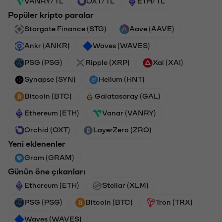
VANRY/TL
OXT/TL
ETH/TL
Popüler kripto paralar
Stargate Finance (STG)
Aave (AAVE)
Ankr (ANKR)
Waves (WAVES)
PSG (PSG)
Ripple (XRP)
Xai (XAI)
Synapse (SYN)
Helium (HNT)
Bitcoin (BTC)
Galatasaray (GAL)
Ethereum (ETH)
Vanar (VANRY)
Orchid (OXT)
LayerZero (ZRO)
Yeni eklenenler
Gram (GRAM)
Günün öne çıkanları
Ethereum (ETH)
Stellar (XLM)
PSG (PSG)
Bitcoin (BTC)
Tron (TRX)
Waves (WAVES)