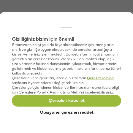
Gizliliğiniz bizim için önemli
Sitemizden en iyi şekilde faydalanabilmeniz için, amaçlarla
sınırlı ve gizliliğe uygun olacak şekilde çerezler aracılığıyla
kişisel verileriniz işlenmektedir. Bu web sitesinin çalışması için
gerekli olan çerezler zorunlu olarak kullanılmakta olup, açık
rıza vermeniz halinde deneyiminizi iyileştirmek, hizmetlerimizi
geliştirmek ve kişiselleştirme yapabilmek için farklı çerez türleri
kullanılabilecektir.
Çerezlerle verdiğiniz izni, istediğiniz zaman
Çerez tercihleri
sayfasını ziyaret ederek değiştirebilirsiniz.
Çerezler yoluyla işlenen kişisel verilerinize dair daha fazla bilgi
için Çerezlere Yönelik Aydınlatma Metni'ni inceleyebilirsiniz.
Çerezleri kabul et
Opsiyonel çerezleri reddet