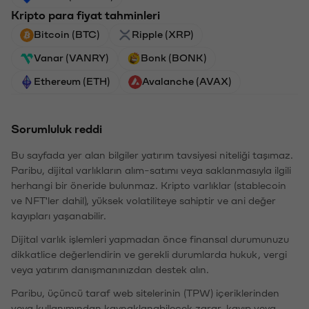
Kripto para fiyat tahminleri
Bitcoin (BTC)
Ripple (XRP)
Vanar (VANRY)
Bonk (BONK)
Ethereum (ETH)
Avalanche (AVAX)
Sorumluluk reddi
Bu sayfada yer alan bilgiler yatırım tavsiyesi niteliği taşımaz.
Paribu, dijital varlıkların alım-satımı veya saklanmasıyla ilgili
herhangi bir öneride bulunmaz. Kripto varlıklar (stablecoin
ve NFT'ler dahil), yüksek volatiliteye sahiptir ve ani değer
kayıpları yaşanabilir.
Dijital varlık işlemleri yapmadan önce finansal durumunuzu
dikkatlice değerlendirin ve gerekli durumlarda hukuk, vergi
veya yatırım danışmanınızdan destek alın.
Paribu, üçüncü taraf web sitelerinin (TPW) içeriklerinden
veya kullanımından kaynaklanabilecek zarar, kayıp veya