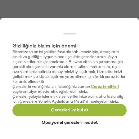
Gizliliğiniz bizim için önemli
Sitemizden en iyi şekilde faydalanabilmeniz için, amaçlarla
sınırlı ve gizliliğe uygun olacak şekilde çerezler aracılığıyla
kişisel verileriniz işlenmektedir. Bu web sitesinin çalışması için
gerekli olan çerezler zorunlu olarak kullanılmakta olup, açık
rıza vermeniz halinde deneyiminizi iyileştirmek, hizmetlerimizi
geliştirmek ve kişiselleştirme yapabilmek için farklı çerez türleri
kullanılabilecektir.
Çerezlerle verdiğiniz izni, istediğiniz zaman
Çerez tercihleri
sayfasını ziyaret ederek değiştirebilirsiniz.
Çerezler yoluyla işlenen kişisel verilerinize dair daha fazla bilgi
için Çerezlere Yönelik Aydınlatma Metni'ni inceleyebilirsiniz.
Çerezleri kabul et
Opsiyonel çerezleri reddet