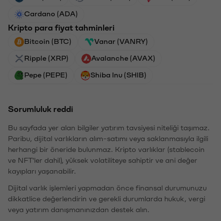
Cardano (ADA)
Kripto para fiyat tahminleri
Bitcoin (BTC)
Vanar (VANRY)
Ripple (XRP)
Avalanche (AVAX)
Pepe (PEPE)
Shiba Inu (SHIB)
Sorumluluk reddi
Bu sayfada yer alan bilgiler yatırım tavsiyesi niteliği taşımaz.
Paribu, dijital varlıkların alım-satımı veya saklanmasıyla ilgili
herhangi bir öneride bulunmaz. Kripto varlıklar (stablecoin
ve NFT'ler dahil), yüksek volatiliteye sahiptir ve ani değer
kayıpları yaşanabilir.
Dijital varlık işlemleri yapmadan önce finansal durumunuzu
dikkatlice değerlendirin ve gerekli durumlarda hukuk, vergi
veya yatırım danışmanınızdan destek alın.