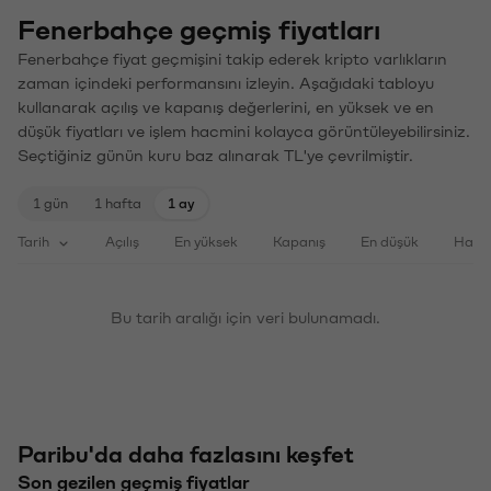
Fenerbahçe geçmiş fiyatları
Fenerbahçe fiyat geçmişini takip ederek kripto varlıkların
zaman içindeki performansını izleyin. Aşağıdaki tabloyu
kullanarak açılış ve kapanış değerlerini, en yüksek ve en
düşük fiyatları ve işlem hacmini kolayca görüntüleyebilirsiniz.
Seçtiğiniz günün kuru baz alınarak TL'ye çevrilmiştir.
1 gün
1 hafta
1 ay
Tarih
Açılış
En yüksek
Kapanış
En düşük
Haci
Bu tarih aralığı için veri bulunamadı.
Paribu'da daha fazlasını keşfet
Son gezilen geçmiş fiyatlar