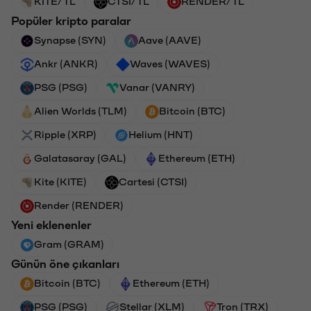
KITE/TL
CTSI/TL
RENDER/TL
Popüler kripto paralar
Synapse (SYN)
Aave (AAVE)
Ankr (ANKR)
Waves (WAVES)
PSG (PSG)
Vanar (VANRY)
Alien Worlds (TLM)
Bitcoin (BTC)
Ripple (XRP)
Helium (HNT)
Galatasaray (GAL)
Ethereum (ETH)
Kite (KITE)
Cartesi (CTSI)
Render (RENDER)
Yeni eklenenler
Gram (GRAM)
Günün öne çıkanları
Bitcoin (BTC)
Ethereum (ETH)
PSG (PSG)
Stellar (XLM)
Tron (TRX)