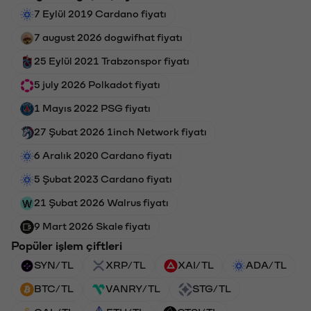
7 Eylül 2019 Cardano fiyatı
7 august 2026 dogwifhat fiyatı
25 Eylül 2021 Trabzonspor fiyatı
5 july 2026 Polkadot fiyatı
1 Mayıs 2022 PSG fiyatı
27 Şubat 2026 1inch Network fiyatı
6 Aralık 2020 Cardano fiyatı
5 Şubat 2023 Cardano fiyatı
21 Şubat 2026 Walrus fiyatı
9 Mart 2026 Skale fiyatı
Popüler işlem çiftleri
SYN/TL
XRP/TL
XAI/TL
ADA/TL
BTC/TL
VANRY/TL
STG/TL