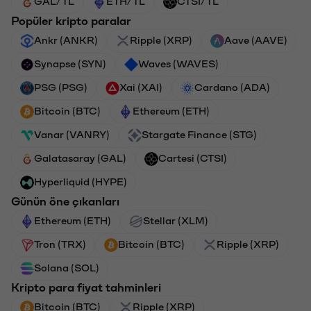
GAL/TL
ETH/TL
CTSI/TL
Popüler kripto paralar
Ankr (ANKR)
Ripple (XRP)
Aave (AAVE)
Synapse (SYN)
Waves (WAVES)
PSG (PSG)
Xai (XAI)
Cardano (ADA)
Bitcoin (BTC)
Ethereum (ETH)
Vanar (VANRY)
Stargate Finance (STG)
Galatasaray (GAL)
Cartesi (CTSI)
Hyperliquid (HYPE)
Günün öne çıkanları
Ethereum (ETH)
Stellar (XLM)
Tron (TRX)
Bitcoin (BTC)
Ripple (XRP)
Solana (SOL)
Kripto para fiyat tahminleri
Bitcoin (BTC)
Ripple (XRP)