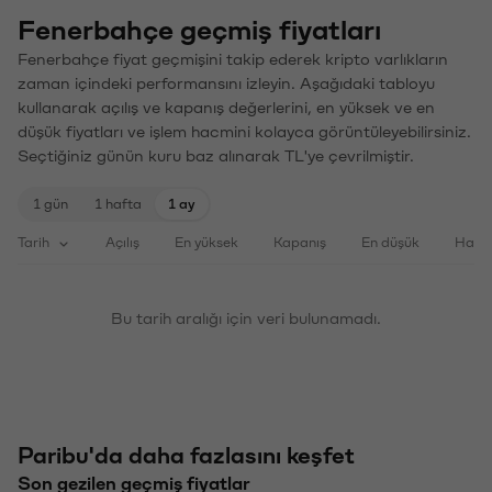
Fenerbahçe geçmiş fiyatları
Fenerbahçe fiyat geçmişini takip ederek kripto varlıkların
zaman içindeki performansını izleyin. Aşağıdaki tabloyu
kullanarak açılış ve kapanış değerlerini, en yüksek ve en
düşük fiyatları ve işlem hacmini kolayca görüntüleyebilirsiniz.
Seçtiğiniz günün kuru baz alınarak TL'ye çevrilmiştir.
1 gün
1 hafta
1 ay
Tarih
Açılış
En yüksek
Kapanış
En düşük
Haci
Bu tarih aralığı için veri bulunamadı.
Paribu'da daha fazlasını keşfet
Son gezilen geçmiş fiyatlar