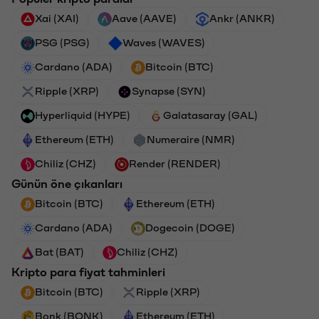
Xai (XAI)
Aave (AAVE)
Ankr (ANKR)
PSG (PSG)
Waves (WAVES)
Cardano (ADA)
Bitcoin (BTC)
Ripple (XRP)
Synapse (SYN)
Hyperliquid (HYPE)
Galatasaray (GAL)
Ethereum (ETH)
Numeraire (NMR)
Chiliz (CHZ)
Render (RENDER)
Günün öne çıkanları
Bitcoin (BTC)
Ethereum (ETH)
Cardano (ADA)
Dogecoin (DOGE)
Bat (BAT)
Chiliz (CHZ)
Kripto para fiyat tahminleri
Bitcoin (BTC)
Ripple (XRP)
Bonk (BONK)
Ethereum (ETH)