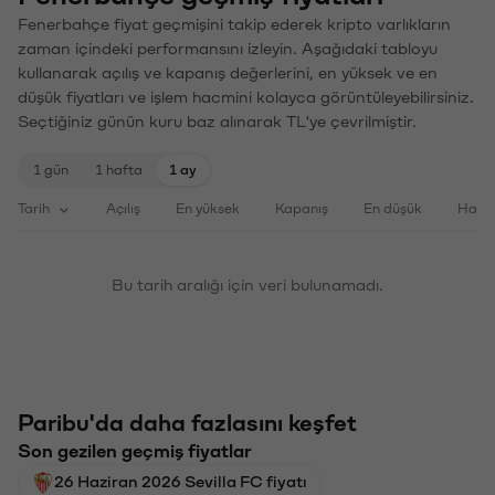
Fenerbahçe fiyat geçmişini takip ederek kripto varlıkların
zaman içindeki performansını izleyin. Aşağıdaki tabloyu
kullanarak açılış ve kapanış değerlerini, en yüksek ve en
düşük fiyatları ve işlem hacmini kolayca görüntüleyebilirsiniz.
Seçtiğiniz günün kuru baz alınarak TL'ye çevrilmiştir.
1 gün
1 hafta
1 ay
Tarih
Açılış
En yüksek
Kapanış
En düşük
Haci
Bu tarih aralığı için veri bulunamadı.
Paribu'da daha fazlasını keşfet
Son gezilen geçmiş fiyatlar
26 Haziran 2026 Sevilla FC fiyatı