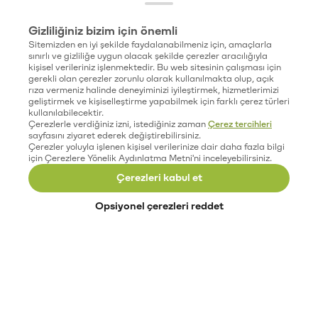
Gizliliğiniz bizim için önemli
Sitemizden en iyi şekilde faydalanabilmeniz için, amaçlarla
sınırlı ve gizliliğe uygun olacak şekilde çerezler aracılığıyla
kişisel verileriniz işlenmektedir. Bu web sitesinin çalışması için
gerekli olan çerezler zorunlu olarak kullanılmakta olup, açık
rıza vermeniz halinde deneyiminizi iyileştirmek, hizmetlerimizi
geliştirmek ve kişiselleştirme yapabilmek için farklı çerez türleri
kullanılabilecektir.
Çerezlerle verdiğiniz izni, istediğiniz zaman
Çerez tercihleri
sayfasını ziyaret ederek değiştirebilirsiniz.
Çerezler yoluyla işlenen kişisel verilerinize dair daha fazla bilgi
için Çerezlere Yönelik Aydınlatma Metni'ni inceleyebilirsiniz.
Çerezleri kabul et
Opsiyonel çerezleri reddet
Paribu’yu keşfet
Eğitimler