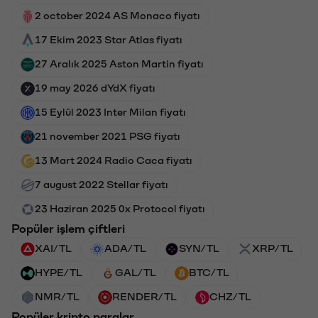
2 october 2024 AS Monaco fiyatı
17 Ekim 2023 Star Atlas fiyatı
27 Aralık 2025 Aston Martin fiyatı
19 may 2026 dYdX fiyatı
15 Eylül 2023 Inter Milan fiyatı
21 november 2021 PSG fiyatı
13 Mart 2024 Radio Caca fiyatı
7 august 2022 Stellar fiyatı
23 Haziran 2025 0x Protocol fiyatı
Popüler işlem çiftleri
XAI/TL
ADA/TL
SYN/TL
XRP/TL
HYPE/TL
GAL/TL
BTC/TL
NMR/TL
RENDER/TL
CHZ/TL
Popüler kripto paralar