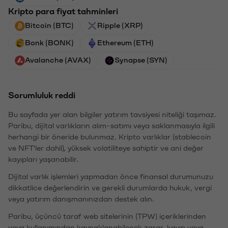
Kripto para fiyat tahminleri
Bitcoin (BTC)
Ripple (XRP)
Bonk (BONK)
Ethereum (ETH)
Avalanche (AVAX)
Synapse (SYN)
Sorumluluk reddi
Bu sayfada yer alan bilgiler yatırım tavsiyesi niteliği taşımaz.
Paribu, dijital varlıkların alım-satımı veya saklanmasıyla ilgili
herhangi bir öneride bulunmaz. Kripto varlıklar (stablecoin
ve NFT'ler dahil), yüksek volatiliteye sahiptir ve ani değer
kayıpları yaşanabilir.
Dijital varlık işlemleri yapmadan önce finansal durumunuzu
dikkatlice değerlendirin ve gerekli durumlarda hukuk, vergi
veya yatırım danışmanınızdan destek alın.
Paribu, üçüncü taraf web sitelerinin (TPW) içeriklerinden
veya kullanımından kaynaklanabilecek zarar, kayıp veya