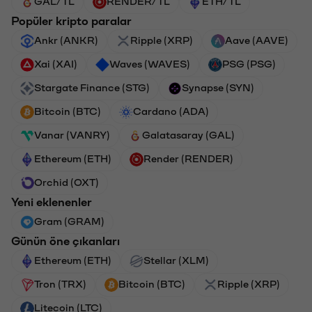
GAL/TL
RENDER/TL
ETH/TL
Popüler kripto paralar
Ankr (ANKR)
Ripple (XRP)
Aave (AAVE)
Xai (XAI)
Waves (WAVES)
PSG (PSG)
Stargate Finance (STG)
Synapse (SYN)
Bitcoin (BTC)
Cardano (ADA)
Vanar (VANRY)
Galatasaray (GAL)
Ethereum (ETH)
Render (RENDER)
Orchid (OXT)
Yeni eklenenler
Gram (GRAM)
Günün öne çıkanları
Ethereum (ETH)
Stellar (XLM)
Tron (TRX)
Bitcoin (BTC)
Ripple (XRP)
Litecoin (LTC)