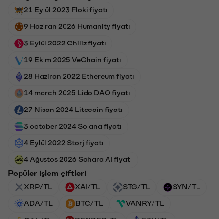
21 Eylül 2023 Floki fiyatı
9 Haziran 2026 Humanity fiyatı
3 Eylül 2022 Chiliz fiyatı
19 Ekim 2025 VeChain fiyatı
28 Haziran 2022 Ethereum fiyatı
14 march 2025 Lido DAO fiyatı
27 Nisan 2024 Litecoin fiyatı
3 october 2024 Solana fiyatı
4 Eylül 2022 Storj fiyatı
4 Ağustos 2026 Sahara AI fiyatı
Popüler işlem çiftleri
XRP/TL
XAI/TL
STG/TL
SYN/TL
ADA/TL
BTC/TL
VANRY/TL