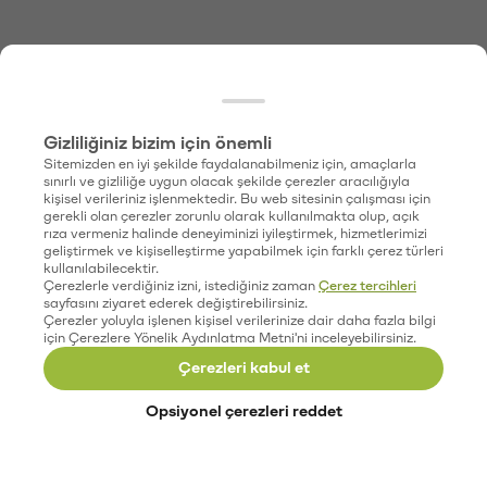
Gizliliğiniz bizim için önemli
Sitemizden en iyi şekilde faydalanabilmeniz için, amaçlarla
sınırlı ve gizliliğe uygun olacak şekilde çerezler aracılığıyla
kişisel verileriniz işlenmektedir. Bu web sitesinin çalışması için
gerekli olan çerezler zorunlu olarak kullanılmakta olup, açık
rıza vermeniz halinde deneyiminizi iyileştirmek, hizmetlerimizi
geliştirmek ve kişiselleştirme yapabilmek için farklı çerez türleri
kullanılabilecektir.
Çerezlerle verdiğiniz izni, istediğiniz zaman
Çerez tercihleri
sayfasını ziyaret ederek değiştirebilirsiniz.
Çerezler yoluyla işlenen kişisel verilerinize dair daha fazla bilgi
için Çerezlere Yönelik Aydınlatma Metni'ni inceleyebilirsiniz.
Çerezleri kabul et
Opsiyonel çerezleri reddet