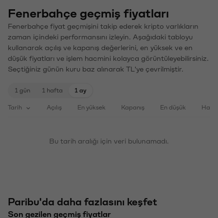
Fenerbahçe geçmiş fiyatları
Fenerbahçe fiyat geçmişini takip ederek kripto varlıkların
zaman içindeki performansını izleyin. Aşağıdaki tabloyu
kullanarak açılış ve kapanış değerlerini, en yüksek ve en
düşük fiyatları ve işlem hacmini kolayca görüntüleyebilirsiniz.
Seçtiğiniz günün kuru baz alınarak TL'ye çevrilmiştir.
1 gün
1 hafta
1 ay
Tarih
Açılış
En yüksek
Kapanış
En düşük
Haci
Bu tarih aralığı için veri bulunamadı.
Paribu'da daha fazlasını keşfet
Son gezilen geçmiş fiyatlar