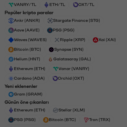
VANRY/TL
ETH/TL
OXT/TL
Popüler kripto paralar
Ankr (ANKR)
Stargate Finance (STG)
Aave (AAVE)
PSG (PSG)
Waves (WAVES)
Ripple (XRP)
Xai (XAI)
Bitcoin (BTC)
Synapse (SYN)
Helium (HNT)
Galatasaray (GAL)
Ethereum (ETH)
Vanar (VANRY)
Cardano (ADA)
Orchid (OXT)
Yeni eklenenler
Gram (GRAM)
Günün öne çıkanları
Ethereum (ETH)
Stellar (XLM)
PSG (PSG)
Bitcoin (BTC)
Tron (TRX)