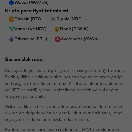
Waves (WAVES)
Kripto para fiyat tahminleri
Bitcoin (BTC)
Ripple (XRP)
Vanar (VANRY)
Bonk (BONK)
Ethereum (ETH)
Avalanche (AVAX)
Sorumluluk reddi
Bu sayfada yer alan bilgiler yatırım tavsiyesi niteliği taşımaz.
Paribu, dijital varlıkların alım-satımı veya saklanmasıyla ilgili
herhangi bir öneride bulunmaz. Kripto varlıklar (stablecoin
ve NFT'ler dahil), yüksek volatiliteye sahiptir ve ani değer
kayıpları yaşanabilir.
Dijital varlık işlemleri yapmadan önce finansal durumunuzu
dikkatlice değerlendirin ve gerekli durumlarda hukuk, vergi
veya yatırım danışmanınızdan destek alın.
Paribu, üçüncü taraf web sitelerinin (TPW) içeriklerinden