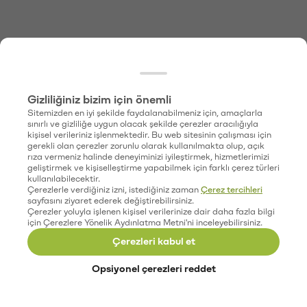
Gizliliğiniz bizim için önemli
Sitemizden en iyi şekilde faydalanabilmeniz için, amaçlarla
sınırlı ve gizliliğe uygun olacak şekilde çerezler aracılığıyla
kişisel verileriniz işlenmektedir. Bu web sitesinin çalışması için
gerekli olan çerezler zorunlu olarak kullanılmakta olup, açık
rıza vermeniz halinde deneyiminizi iyileştirmek, hizmetlerimizi
geliştirmek ve kişiselleştirme yapabilmek için farklı çerez türleri
kullanılabilecektir.
Çerezlerle verdiğiniz izni, istediğiniz zaman
Çerez tercihleri
sayfasını ziyaret ederek değiştirebilirsiniz.
Çerezler yoluyla işlenen kişisel verilerinize dair daha fazla bilgi
için Çerezlere Yönelik Aydınlatma Metni'ni inceleyebilirsiniz.
Çerezleri kabul et
Opsiyonel çerezleri reddet