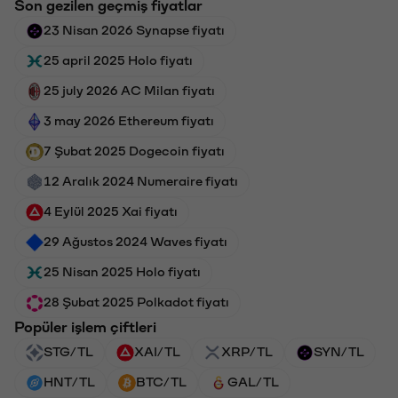
Son gezilen geçmiş fiyatlar
23 Nisan 2026 Synapse fiyatı
25 april 2025 Holo fiyatı
25 july 2026 AC Milan fiyatı
3 may 2026 Ethereum fiyatı
7 Şubat 2025 Dogecoin fiyatı
12 Aralık 2024 Numeraire fiyatı
4 Eylül 2025 Xai fiyatı
29 Ağustos 2024 Waves fiyatı
25 Nisan 2025 Holo fiyatı
28 Şubat 2025 Polkadot fiyatı
Popüler işlem çiftleri
STG/TL
XAI/TL
XRP/TL
SYN/TL
HNT/TL
BTC/TL
GAL/TL