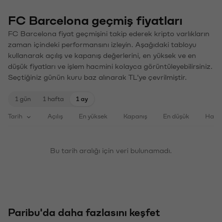
FC Barcelona geçmiş fiyatları
FC Barcelona fiyat geçmişini takip ederek kripto varlıkların
zaman içindeki performansını izleyin. Aşağıdaki tabloyu
kullanarak açılış ve kapanış değerlerini, en yüksek ve en
düşük fiyatları ve işlem hacmini kolayca görüntüleyebilirsiniz.
Seçtiğiniz günün kuru baz alınarak TL'ye çevrilmiştir.
1 gün
1 hafta
1 ay
Tarih
Açılış
En yüksek
Kapanış
En düşük
Haci
Bu tarih aralığı için veri bulunamadı.
Paribu'da daha fazlasını keşfet