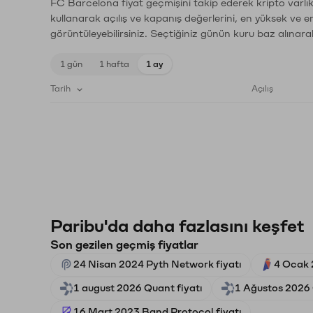
FC Barcelona fiyat geçmişini takip ederek kripto varlık
kullanarak açılış ve kapanış değerlerini, en yüksek ve e
görüntüleyebilirsiniz. Seçtiğiniz günün kuru baz alınarak
1 gün
1 hafta
1 ay
Tarih
Açılış
Paribu'da daha fazlasını keşfet
Son gezilen geçmiş fiyatlar
24 Nisan 2024 Pyth Network fiyatı
4 Ocak 
1 august 2026 Quant fiyatı
1 Ağustos 2026 
16 Mart 2023 Band Protocol fiyatı