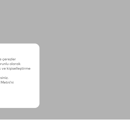
e çerezler
zorunlu olarak
 ve kişiselleştirme
siniz.
 Metni'ni