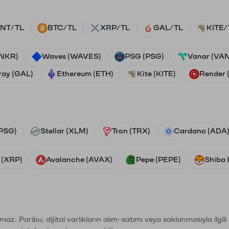
NT/TL
BTC/TL
XRP/TL
GAL/TL
KITE/
ANKR)
Waves (WAVES)
PSG (PSG)
Vanar (VA
ray (GAL)
Ethereum (ETH)
Kite (KITE)
Render
PSG)
Stellar (XLM)
Tron (TRX)
Cardano (ADA
 (XRP)
Avalanche (AVAX)
Pepe (PEPE)
Shiba 
şımaz. Paribu, dijital varlıkların alım-satımı veya saklanmasıyla ilgi