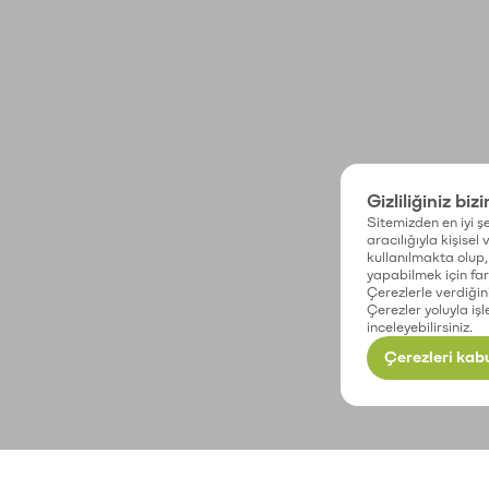
Gizliliğiniz biz
Sitemizden en iyi şe
aracılığıyla kişisel
kullanılmakta olup, 
yapabilmek için fark
Çerezlerle verdiğin
Çerezler yoluyla işl
inceleyebilirsiniz.
Çerezleri kabu