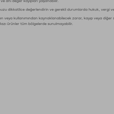
r ve ani değer kayıpları yaşanabilir.
nuzu dikkatlice değerlendirin ve gerekli durumlarda hukuk, vergi v
den veya kullanımından kaynaklanabilecek zarar, kayıp veya diğer 
Bazı ürünler tüm bölgelerde sunulmayabilir.