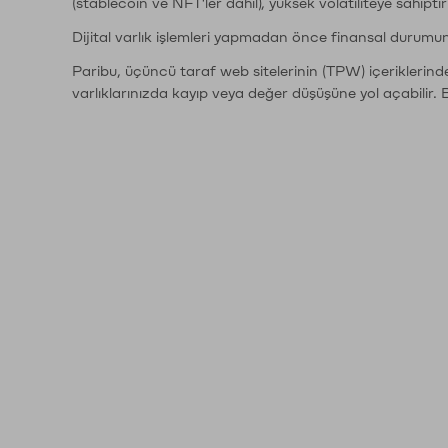
(stablecoin ve NFT'ler dahil), yüksek volatiliteye sahipti
Dijital varlık işlemleri yapmadan önce finansal durumu
Paribu, üçüncü taraf web sitelerinin (TPW) içeriklerin
varlıklarınızda kayıp veya değer düşüşüne yol açabilir. 