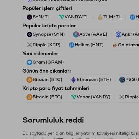
Popüler işlem çiftleri
SYN/TL
VANRY/TL
TLM/TL
H
Popüler kripto paralar
Synapse (SYN)
Aave (AAVE)
Ankr (
Ripple (XRP)
Helium (HNT)
Galatasa
Yeni eklenenler
Gram (GRAM)
Günün öne çıkanları
Bitcoin (BTC)
Ethereum (ETH)
PSG (
Kripto para fiyat tahminleri
Bitcoin (BTC)
Vanar (VANRY)
Ripple
Sorumluluk reddi
Bu sayfada yer alan bilgiler yatırım tavsiyesi niteliği ta