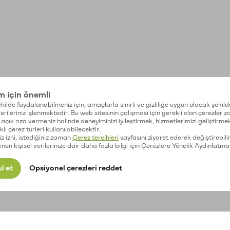
im için önemli
kilde faydalanabilmeniz için, amaçlarla sınırlı ve gizliliğe uygun olacak şekild
 verileriniz işlenmektedir. Bu web sitesinin çalışması için gerekli olan çerezler 
açık rıza vermeniz halinde deneyiminizi iyileştirmek, hizmetlerimizi geliştirmek
lı çerez türleri kullanılabilecektir.
iz izni, istediğiniz zaman
Çerez tercihleri
sayfasını ziyaret ederek değiştirebilir
enen kişisel verilerinize dair daha fazla bilgi için Çerezlere Yönelik Aydınlatma
l et
Opsiyonel çerezleri reddet