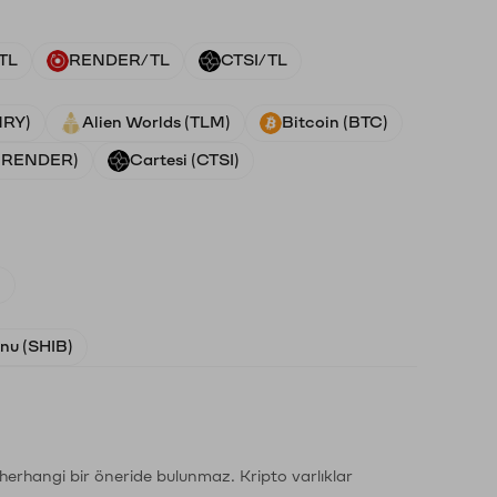
TL
RENDER/TL
CTSI/TL
NRY)
Alien Worlds (TLM)
Bitcoin (BTC)
 (RENDER)
Cartesi (CTSI)
)
Inu (SHIB)
li herhangi bir öneride bulunmaz. Kripto varlıklar