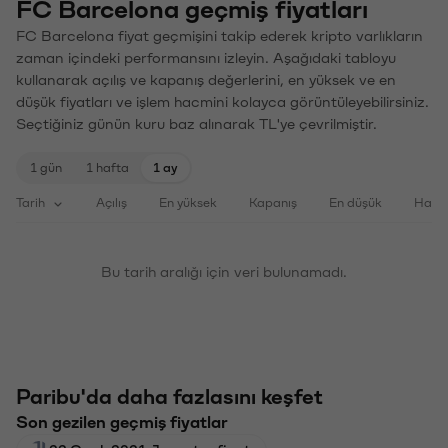
FC Barcelona geçmiş fiyatları
FC Barcelona fiyat geçmişini takip ederek kripto varlıkların
zaman içindeki performansını izleyin. Aşağıdaki tabloyu
kullanarak açılış ve kapanış değerlerini, en yüksek ve en
düşük fiyatları ve işlem hacmini kolayca görüntüleyebilirsiniz.
Seçtiğiniz günün kuru baz alınarak TL'ye çevrilmiştir.
1 gün
1 hafta
1 ay
Tarih
Açılış
En yüksek
Kapanış
En düşük
Haci
Bu tarih aralığı için veri bulunamadı.
Paribu'da daha fazlasını keşfet
Son gezilen geçmiş fiyatlar