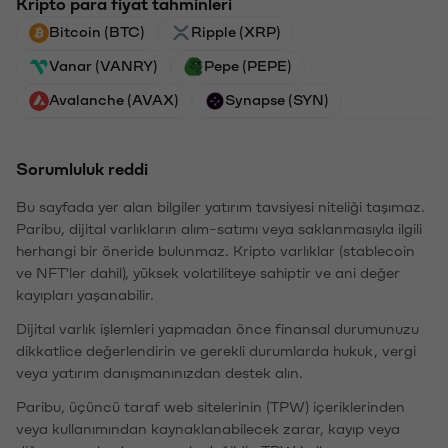
Kripto para fiyat tahminleri
Bitcoin (BTC)
Ripple (XRP)
Vanar (VANRY)
Pepe (PEPE)
Avalanche (AVAX)
Synapse (SYN)
Sorumluluk reddi
Bu sayfada yer alan bilgiler yatırım tavsiyesi niteliği taşımaz.
Paribu, dijital varlıkların alım-satımı veya saklanmasıyla ilgili
herhangi bir öneride bulunmaz. Kripto varlıklar (stablecoin
ve NFT'ler dahil), yüksek volatiliteye sahiptir ve ani değer
kayıpları yaşanabilir.
Dijital varlık işlemleri yapmadan önce finansal durumunuzu
dikkatlice değerlendirin ve gerekli durumlarda hukuk, vergi
veya yatırım danışmanınızdan destek alın.
Paribu, üçüncü taraf web sitelerinin (TPW) içeriklerinden
veya kullanımından kaynaklanabilecek zarar, kayıp veya