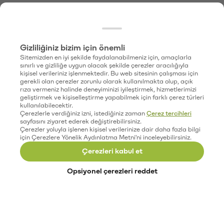
Gizliliğiniz bizim için önemli
Sitemizden en iyi şekilde faydalanabilmeniz için, amaçlarla
sınırlı ve gizliliğe uygun olacak şekilde çerezler aracılığıyla
kişisel verileriniz işlenmektedir. Bu web sitesinin çalışması için
gerekli olan çerezler zorunlu olarak kullanılmakta olup, açık
rıza vermeniz halinde deneyiminizi iyileştirmek, hizmetlerimizi
geliştirmek ve kişiselleştirme yapabilmek için farklı çerez türleri
kullanılabilecektir.
Çerezlerle verdiğiniz izni, istediğiniz zaman
Çerez tercihleri
sayfasını ziyaret ederek değiştirebilirsiniz.
Çerezler yoluyla işlenen kişisel verilerinize dair daha fazla bilgi
için Çerezlere Yönelik Aydınlatma Metni'ni inceleyebilirsiniz.
Çerezleri kabul et
Opsiyonel çerezleri reddet