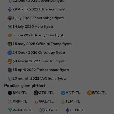
22 Ocak 2021 Juventus fiyatı
29 Aralık 2021 Ethereum fiyatı
1 july 2022 Fenerbahçe fiyatı
14 july 2020 Holo fiyatı
5 june 2024 JasmyCoin fiyatı
15 may 2025 Official Trump fiyatı
24 Ocak 2026 Ontology fiyatı
30 Nisan 2022 Shiba Inu fiyatı
15 april 2022 Trabzonspor fiyatı
20 march 2022 VeChain fiyatı
Popüler işlem çiftleri
SYN/TL
CTSI/TL
HNT/TL
BTC/TL
XRP/TL
GAL/TL
TLM/TL
VANRY/TL
STG/TL
ETH/TL