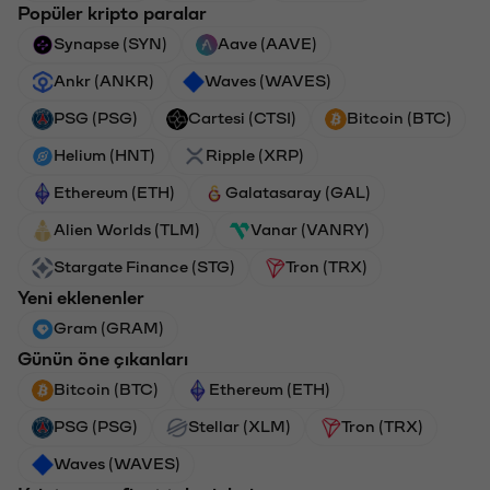
Popüler kripto paralar
Synapse (SYN)
Aave (AAVE)
Ankr (ANKR)
Waves (WAVES)
PSG (PSG)
Cartesi (CTSI)
Bitcoin (BTC)
Helium (HNT)
Ripple (XRP)
Ethereum (ETH)
Galatasaray (GAL)
Alien Worlds (TLM)
Vanar (VANRY)
Stargate Finance (STG)
Tron (TRX)
Yeni eklenenler
Gram (GRAM)
Günün öne çıkanları
Bitcoin (BTC)
Ethereum (ETH)
PSG (PSG)
Stellar (XLM)
Tron (TRX)
Waves (WAVES)