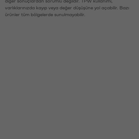
diğer sonuçlardan sorumlu değildir. TPW kullanımı,
varlıklarınızda kayıp veya değer düşüşüne yol açabilir. Bazı
ürünler tüm bölgelerde sunulmayabilir.