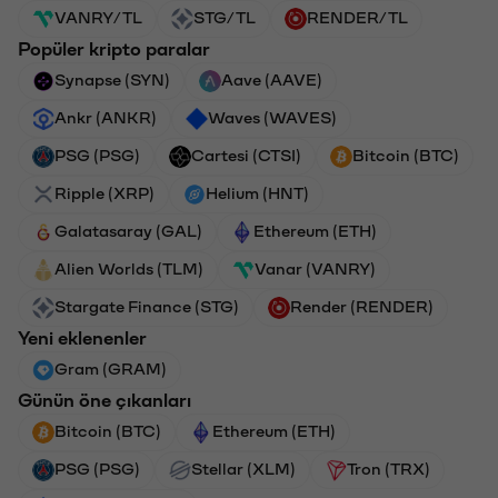
VANRY/TL
STG/TL
RENDER/TL
Popüler kripto paralar
Synapse (SYN)
Aave (AAVE)
Ankr (ANKR)
Waves (WAVES)
PSG (PSG)
Cartesi (CTSI)
Bitcoin (BTC)
Ripple (XRP)
Helium (HNT)
Galatasaray (GAL)
Ethereum (ETH)
Alien Worlds (TLM)
Vanar (VANRY)
Stargate Finance (STG)
Render (RENDER)
Yeni eklenenler
Gram (GRAM)
Günün öne çıkanları
Bitcoin (BTC)
Ethereum (ETH)
PSG (PSG)
Stellar (XLM)
Tron (TRX)