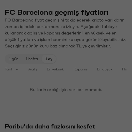
FC Barcelona geçmiş fiyatları
FC Barcelona fiyat geçmişini takip ederek kripto varlıkların
zaman içindeki performansını izleyin. Aşağıdaki tabloyu
kullanarak açılış ve kapanış değerlerini, en yüksek ve en
düşük fiyatları ve işlem hacmini kolayca görüntüleyebilirsiniz.
Seçtiğiniz günün kuru baz alınarak TL'ye çevrilmiştir.
1 gün
1 hafta
1 ay
Tarih
Açılış
En yüksek
Kapanış
En düşük
Haci
Bu tarih aralığı için veri bulunamadı.
Paribu'da daha fazlasını keşfet