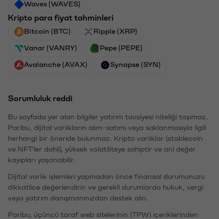
Waves (WAVES)
Kripto para fiyat tahminleri
Bitcoin (BTC)
Ripple (XRP)
Vanar (VANRY)
Pepe (PEPE)
Avalanche (AVAX)
Synapse (SYN)
Sorumluluk reddi
Bu sayfada yer alan bilgiler yatırım tavsiyesi niteliği taşımaz.
Paribu, dijital varlıkların alım-satımı veya saklanmasıyla ilgili
herhangi bir öneride bulunmaz. Kripto varlıklar (stablecoin
ve NFT'ler dahil), yüksek volatiliteye sahiptir ve ani değer
kayıpları yaşanabilir.
Dijital varlık işlemleri yapmadan önce finansal durumunuzu
dikkatlice değerlendirin ve gerekli durumlarda hukuk, vergi
veya yatırım danışmanınızdan destek alın.
Paribu, üçüncü taraf web sitelerinin (TPW) içeriklerinden