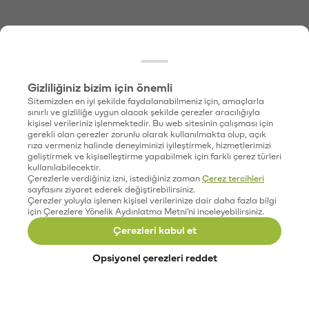
Gizliliğiniz bizim için önemli
Sitemizden en iyi şekilde faydalanabilmeniz için, amaçlarla
sınırlı ve gizliliğe uygun olacak şekilde çerezler aracılığıyla
kişisel verileriniz işlenmektedir. Bu web sitesinin çalışması için
gerekli olan çerezler zorunlu olarak kullanılmakta olup, açık
rıza vermeniz halinde deneyiminizi iyileştirmek, hizmetlerimizi
geliştirmek ve kişiselleştirme yapabilmek için farklı çerez türleri
kullanılabilecektir.
Çerezlerle verdiğiniz izni, istediğiniz zaman
Çerez tercihleri
sayfasını ziyaret ederek değiştirebilirsiniz.
Çerezler yoluyla işlenen kişisel verilerinize dair daha fazla bilgi
için Çerezlere Yönelik Aydınlatma Metni'ni inceleyebilirsiniz.
Çerezleri kabul et
Opsiyonel çerezleri reddet