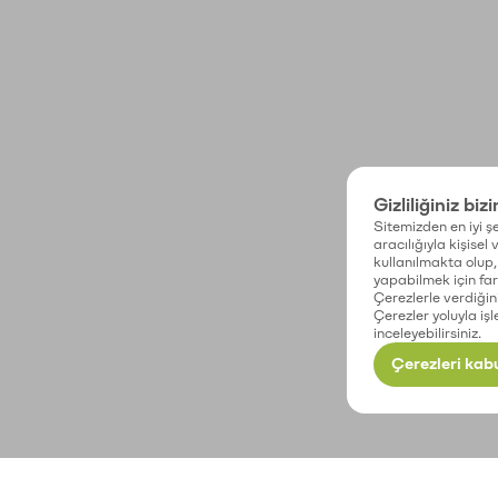
Gizliliğiniz biz
Sitemizden en iyi şe
aracılığıyla kişisel
kullanılmakta olup, 
yapabilmek için fark
Çerezlerle verdiğin
Çerezler yoluyla işl
inceleyebilirsiniz.
Çerezleri kabu