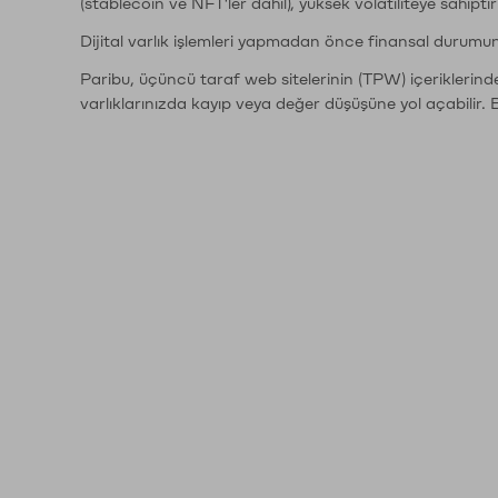
(stablecoin ve NFT'ler dahil), yüksek volatiliteye sahipti
Dijital varlık işlemleri yapmadan önce finansal durumu
Paribu, üçüncü taraf web sitelerinin (TPW) içeriklerin
varlıklarınızda kayıp veya değer düşüşüne yol açabilir. 