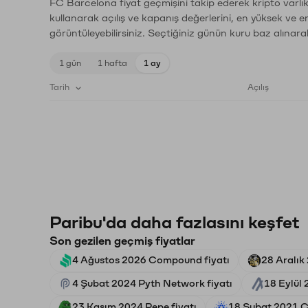
FC Barcelona fiyat geçmişini takip ederek kripto varlık
kullanarak açılış ve kapanış değerlerini, en yüksek ve e
görüntüleyebilirsiniz. Seçtiğiniz günün kuru baz alınarak
1 gün
1 hafta
1 ay
Tarih
Açılış
Paribu'da daha fazlasını keşfet
Son gezilen geçmiş fiyatlar
4 Ağustos 2026 Compound fiyatı
28 Aralık
4 Şubat 2024 Pyth Network fiyatı
18 Eylül 
23 Kasım 2024 Pepe fiyatı
18 Şubat 2021 C