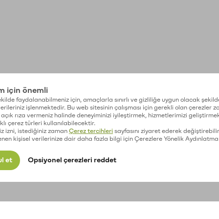
im için önemli
kilde faydalanabilmeniz için, amaçlarla sınırlı ve gizliliğe uygun olacak şekild
 verileriniz işlenmektedir. Bu web sitesinin çalışması için gerekli olan çerezler 
açık rıza vermeniz halinde deneyiminizi iyileştirmek, hizmetlerimizi geliştirmek
lı çerez türleri kullanılabilecektir.
iz izni, istediğiniz zaman
Çerez tercihleri
sayfasını ziyaret ederek değiştirebilir
enen kişisel verilerinize dair daha fazla bilgi için Çerezlere Yönelik Aydınlatma
l et
Opsiyonel çerezleri reddet