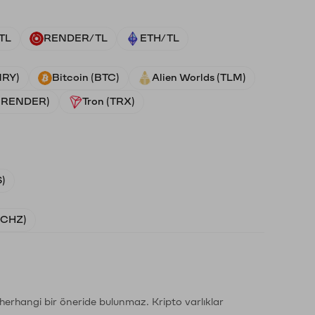
TL
RENDER/TL
ETH/TL
NRY)
Bitcoin (BTC)
Alien Worlds (TLM)
 (RENDER)
Tron (TRX)
)
 (CHZ)
li herhangi bir öneride bulunmaz. Kripto varlıklar