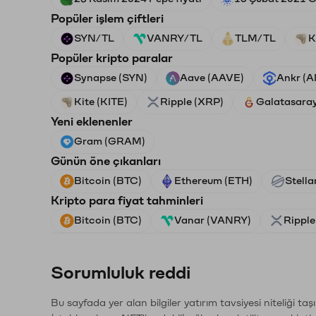
Popüler işlem çiftleri
SYN/TL
VANRY/TL
TLM/TL
K
Popüler kripto paralar
Synapse (SYN)
Aave (AAVE)
Ankr (
Kite (KITE)
Ripple (XRP)
Galatasara
Yeni eklenenler
Gram (GRAM)
Günün öne çıkanları
Bitcoin (BTC)
Ethereum (ETH)
Stella
Kripto para fiyat tahminleri
Bitcoin (BTC)
Vanar (VANRY)
Ripple
Sorumluluk reddi
Bu sayfada yer alan bilgiler yatırım tavsiyesi niteliği ta