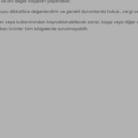
r ve ani değer kayıpları yaşanabilir.
nuzu dikkatlice değerlendirin ve gerekli durumlarda hukuk, vergi v
den veya kullanımından kaynaklanabilecek zarar, kayıp veya diğer 
Bazı ürünler tüm bölgelerde sunulmayabilir.