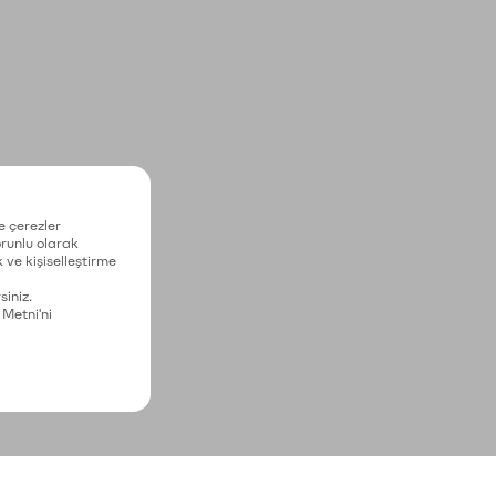
e çerezler
zorunlu olarak
 ve kişiselleştirme
siniz.
 Metni'ni