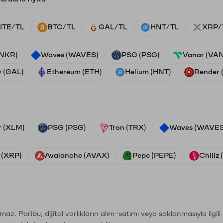
ITE/TL
BTC/TL
GAL/TL
HNT/TL
XRP/
ANKR)
Waves (WAVES)
PSG (PSG)
Vanar (VA
y (GAL)
Ethereum (ETH)
Helium (HNT)
Render
r (XLM)
PSG (PSG)
Tron (TRX)
Waves (WAVES
 (XRP)
Avalanche (AVAX)
Pepe (PEPE)
Chiliz
şımaz. Paribu, dijital varlıkların alım-satımı veya saklanmasıyla ilgi