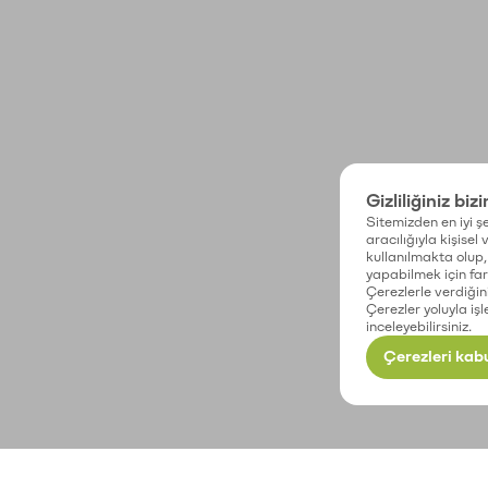
Gizliliğiniz biz
Sitemizden en iyi şe
aracılığıyla kişisel
kullanılmakta olup, 
yapabilmek için fark
Çerezlerle verdiğin
Çerezler yoluyla işl
inceleyebilirsiniz.
Çerezleri kabu