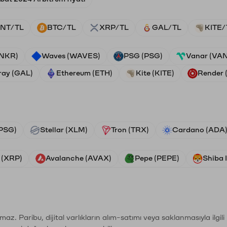
NT/TL
BTC/TL
XRP/TL
GAL/TL
KITE/
ANKR)
Waves (WAVES)
PSG (PSG)
Vanar (VA
ray (GAL)
Ethereum (ETH)
Kite (KITE)
Render
PSG)
Stellar (XLM)
Tron (TRX)
Cardano (ADA
 (XRP)
Avalanche (AVAX)
Pepe (PEPE)
Shiba 
şımaz. Paribu, dijital varlıkların alım-satımı veya saklanmasıyla ilgi