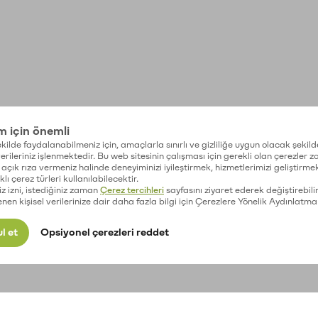
im için önemli
kilde faydalanabilmeniz için, amaçlarla sınırlı ve gizliliğe uygun olacak şekild
 verileriniz işlenmektedir. Bu web sitesinin çalışması için gerekli olan çerezler 
açık rıza vermeniz halinde deneyiminizi iyileştirmek, hizmetlerimizi geliştirmek
lı çerez türleri kullanılabilecektir.
iz izni, istediğiniz zaman
Çerez tercihleri
sayfasını ziyaret ederek değiştirebilir
enen kişisel verilerinize dair daha fazla bilgi için Çerezlere Yönelik Aydınlatma
l et
Opsiyonel çerezleri reddet