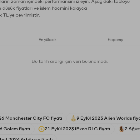
ların zaman içindeki performansını izleyin. Aşağıdaki tabloyu
n düşük fiyatları ve işlem hacmini kolayca
 TL'ye çevrilmiştir.
En yüksek
Kapanış
Bu tarih aralığı için veri bulunamadı.
26 Manchester City FC fiyatı
9 Eylül 2023 Alien Worlds fiy
 Golem fiyatı
21 Eylül 2023 iExec RLC fiyatı
2 Ağust
bat 2024 Arbitrum fiyatı