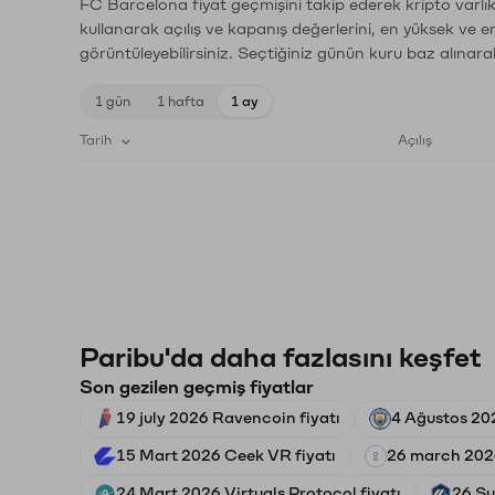
FC Barcelona fiyat geçmişini takip ederek kripto varlık
kullanarak açılış ve kapanış değerlerini, en yüksek ve e
görüntüleyebilirsiniz. Seçtiğiniz günün kuru baz alınarak
1 gün
1 hafta
1 ay
Tarih
Açılış
Paribu'da daha fazlasını keşfet
Son gezilen geçmiş fiyatlar
19 july 2026 Ravencoin fiyatı
4 Ağustos 20
15 Mart 2026 Ceek VR fiyatı
26 march 2026
24 Mart 2026 Virtuals Protocol fiyatı
26 Şu