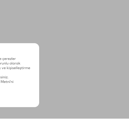
e çerezler
zorunlu olarak
 ve kişiselleştirme
siniz.
 Metni'ni