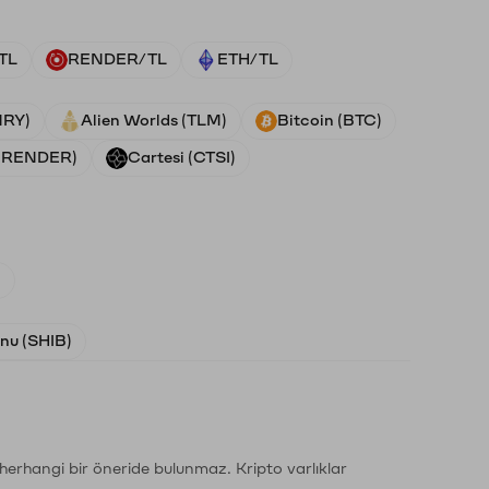
TL
RENDER/TL
ETH/TL
NRY)
Alien Worlds (TLM)
Bitcoin (BTC)
 (RENDER)
Cartesi (CTSI)
)
Inu (SHIB)
li herhangi bir öneride bulunmaz. Kripto varlıklar