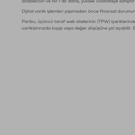
(stablecoin ve NFT'ler dahil), yüksek volatiliteye sahipti
Dijital varlık işlemleri yapmadan önce finansal durumu
Paribu, üçüncü taraf web sitelerinin (TPW) içeriklerin
varlıklarınızda kayıp veya değer düşüşüne yol açabilir. 