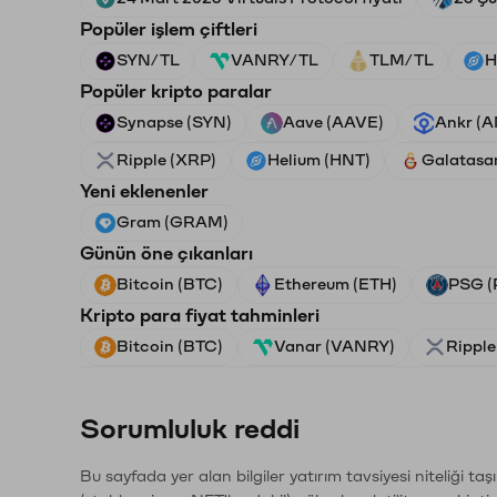
Popüler işlem çiftleri
SYN/TL
VANRY/TL
TLM/TL
H
Popüler kripto paralar
Synapse (SYN)
Aave (AAVE)
Ankr (
Ripple (XRP)
Helium (HNT)
Galatasa
Yeni eklenenler
Gram (GRAM)
Günün öne çıkanları
Bitcoin (BTC)
Ethereum (ETH)
PSG (
Kripto para fiyat tahminleri
Bitcoin (BTC)
Vanar (VANRY)
Ripple
Sorumluluk reddi
Bu sayfada yer alan bilgiler yatırım tavsiyesi niteliği ta