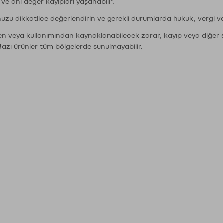
r ve ani değer kayıpları yaşanabilir.
nuzu dikkatlice değerlendirin ve gerekli durumlarda hukuk, vergi v
den veya kullanımından kaynaklanabilecek zarar, kayıp veya diğer 
Bazı ürünler tüm bölgelerde sunulmayabilir.