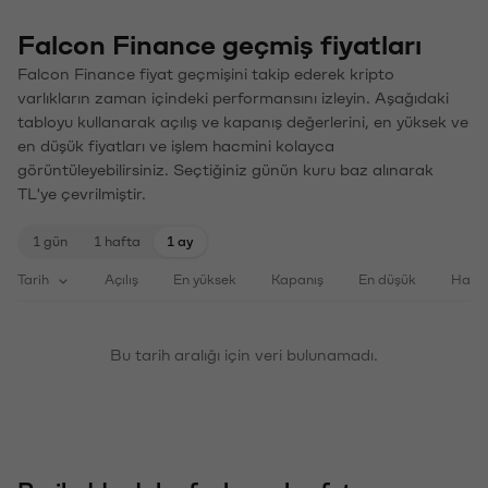
Falcon Finance geçmiş fiyatları
Falcon Finance fiyat geçmişini takip ederek kripto
varlıkların zaman içindeki performansını izleyin. Aşağıdaki
tabloyu kullanarak açılış ve kapanış değerlerini, en yüksek ve
en düşük fiyatları ve işlem hacmini kolayca
görüntüleyebilirsiniz. Seçtiğiniz günün kuru baz alınarak
TL'ye çevrilmiştir.
1 gün
1 hafta
1 ay
Tarih
Açılış
En yüksek
Kapanış
En düşük
Haci
Bu tarih aralığı için veri bulunamadı.