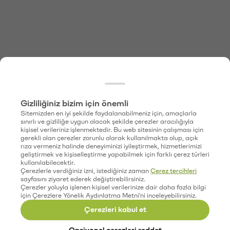
Gizliliğiniz bizim için önemli
Sitemizden en iyi şekilde faydalanabilmeniz için, amaçlarla
sınırlı ve gizliliğe uygun olacak şekilde çerezler aracılığıyla
kişisel verileriniz işlenmektedir. Bu web sitesinin çalışması için
gerekli olan çerezler zorunlu olarak kullanılmakta olup, açık
rıza vermeniz halinde deneyiminizi iyileştirmek, hizmetlerimizi
geliştirmek ve kişiselleştirme yapabilmek için farklı çerez türleri
kullanılabilecektir.
Çerezlerle verdiğiniz izni, istediğiniz zaman
Çerez tercihleri
sayfasını ziyaret ederek değiştirebilirsiniz.
Çerezler yoluyla işlenen kişisel verilerinize dair daha fazla bilgi
için Çerezlere Yönelik Aydınlatma Metni'ni inceleyebilirsiniz.
Çerezleri kabul et
Opsiyonel çerezleri reddet