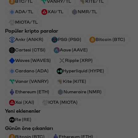
BTC/TL
VANRY/TL
KITE/TL
ADA/TL
XAI/TL
NMR/TL
MIOTA/TL
Popüler kripto paralar
Ankr (ANKR)
PSG (PSG)
Bitcoin (BTC)
Cartesi (CTSI)
Aave (AAVE)
Waves (WAVES)
Ripple (XRP)
Cardano (ADA)
Hyperliquid (HYPE)
Vanar (VANRY)
Kite (KITE)
Ethereum (ETH)
Numeraire (NMR)
Xai (XAI)
IOTA (MIOTA)
Yeni eklenenler
Re (RE)
Günün öne çıkanları
Bitcoin (BTC)
Ethereum (ETH)