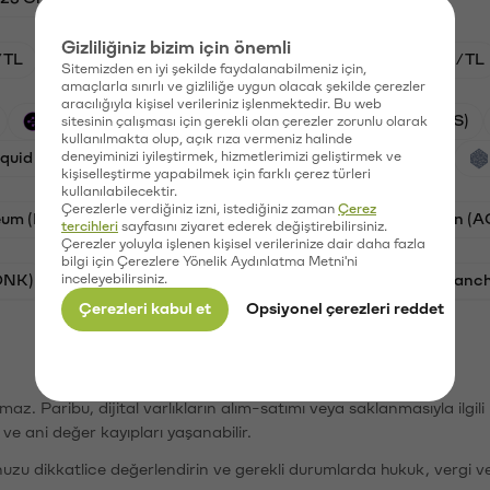
Gizliliğiniz bizim için önemli
/TL
HYPE/TL
GAL/TL
BTC/TL
ETH/TL
Sitemizden en iyi şekilde faydalanabilmeniz için,
amaçlarla sınırlı ve gizliliğe uygun olacak şekilde çerezler
aracılığıyla kişisel verileriniz işlenmektedir. Bu web
Synapse (SYN)
PSG (PSG)
Waves (WAVES)
sitesinin çalışması için gerekli olan çerezler zorunlu olarak
kullanılmakta olup, açık rıza vermeniz halinde
iquid (HYPE)
deneyiminizi iyileştirmek, hizmetlerimizi geliştirmek ve
Galatasaray (GAL)
Orchid (OXT)
kişiselleştirme yapabilmek için farklı çerez türleri
kullanılabilecektir.
Çerezlerle verdiğiniz izni, istediğiniz zaman
Çerez
eum (ETH)
Bat (BAT)
Chiliz (CHZ)
AC Milan (
tercihleri
sayfasını ziyaret ederek değiştirebilirsiniz.
Çerezler yoluyla işlenen kişisel verilerinize dair daha fazla
bilgi için Çerezlere Yönelik Aydınlatma Metni'ni
ONK)
inceleyebilirsiniz.
Ethereum (ETH)
Synapse (SYN)
Avalanc
Çerezleri kabul et
Opsiyonel çerezleri reddet
şımaz. Paribu, dijital varlıkların alım-satımı veya saklanmasıyla ilgi
r ve ani değer kayıpları yaşanabilir.
nuzu dikkatlice değerlendirin ve gerekli durumlarda hukuk, vergi v