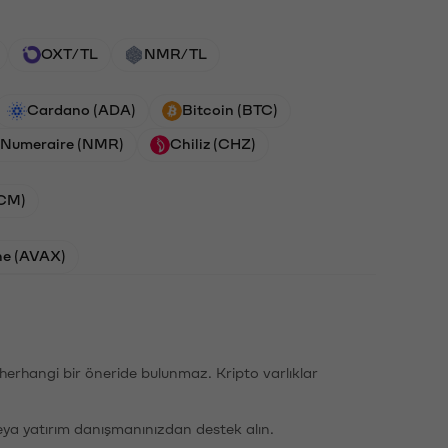
OXT/TL
NMR/TL
Cardano (ADA)
Bitcoin (BTC)
Numeraire (NMR)
Chiliz (CHZ)
ACM)
he (AVAX)
li herhangi bir öneride bulunmaz. Kripto varlıklar
eya yatırım danışmanınızdan destek alın.