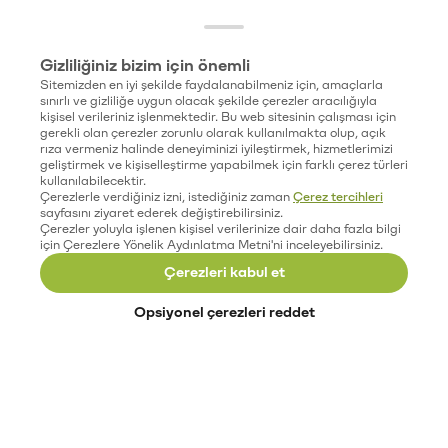
Gizliliğiniz bizim için önemli
Sitemizden en iyi şekilde faydalanabilmeniz için, amaçlarla
sınırlı ve gizliliğe uygun olacak şekilde çerezler aracılığıyla
kişisel verileriniz işlenmektedir. Bu web sitesinin çalışması için
gerekli olan çerezler zorunlu olarak kullanılmakta olup, açık
rıza vermeniz halinde deneyiminizi iyileştirmek, hizmetlerimizi
geliştirmek ve kişiselleştirme yapabilmek için farklı çerez türleri
kullanılabilecektir.
Çerezlerle verdiğiniz izni, istediğiniz zaman
Çerez tercihleri
sayfasını ziyaret ederek değiştirebilirsiniz.
Çerezler yoluyla işlenen kişisel verilerinize dair daha fazla bilgi
için Çerezlere Yönelik Aydınlatma Metni'ni inceleyebilirsiniz.
Çerezleri kabul et
Opsiyonel çerezleri reddet