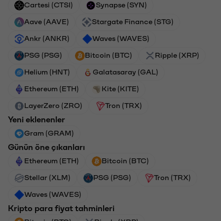
Cartesi (CTSI)
Synapse (SYN)
Aave (AAVE)
Stargate Finance (STG)
Ankr (ANKR)
Waves (WAVES)
PSG (PSG)
Bitcoin (BTC)
Ripple (XRP)
Helium (HNT)
Galatasaray (GAL)
Ethereum (ETH)
Kite (KITE)
LayerZero (ZRO)
Tron (TRX)
Yeni eklenenler
Gram (GRAM)
Günün öne çıkanları
Ethereum (ETH)
Bitcoin (BTC)
Stellar (XLM)
PSG (PSG)
Tron (TRX)
Waves (WAVES)
Kripto para fiyat tahminleri