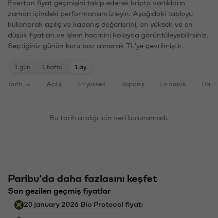
Everton fiyat geçmişini takip ederek kripto varlıkların
zaman içindeki performansını izleyin. Aşağıdaki tabloyu
kullanarak açılış ve kapanış değerlerini, en yüksek ve en
düşük fiyatları ve işlem hacmini kolayca görüntüleyebilirsiniz.
Seçtiğiniz günün kuru baz alınarak TL'ye çevrilmiştir.
1 gün
1 hafta
1 ay
Tarih
Açılış
En yüksek
Kapanış
En düşük
Haci
Bu tarih aralığı için veri bulunamadı.
Paribu'da daha fazlasını keşfet
Son gezilen geçmiş fiyatlar
20 january 2026 Bio Protocol fiyatı