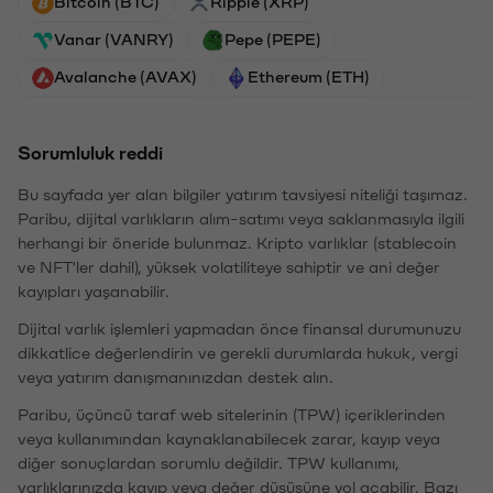
Bitcoin (BTC)
Ripple (XRP)
Vanar (VANRY)
Pepe (PEPE)
Avalanche (AVAX)
Ethereum (ETH)
Sorumluluk reddi
Bu sayfada yer alan bilgiler yatırım tavsiyesi niteliği taşımaz.
Paribu, dijital varlıkların alım-satımı veya saklanmasıyla ilgili
herhangi bir öneride bulunmaz. Kripto varlıklar (stablecoin
ve NFT'ler dahil), yüksek volatiliteye sahiptir ve ani değer
kayıpları yaşanabilir.
Dijital varlık işlemleri yapmadan önce finansal durumunuzu
dikkatlice değerlendirin ve gerekli durumlarda hukuk, vergi
veya yatırım danışmanınızdan destek alın.
Paribu, üçüncü taraf web sitelerinin (TPW) içeriklerinden
veya kullanımından kaynaklanabilecek zarar, kayıp veya
diğer sonuçlardan sorumlu değildir. TPW kullanımı,
varlıklarınızda kayıp veya değer düşüşüne yol açabilir. Bazı