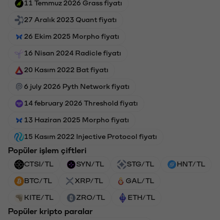
11 Temmuz 2026 Grass fiyatı
27 Aralık 2023 Quant fiyatı
26 Ekim 2025 Morpho fiyatı
16 Nisan 2024 Radicle fiyatı
20 Kasım 2022 Bat fiyatı
6 july 2026 Pyth Network fiyatı
14 february 2026 Threshold fiyatı
13 Haziran 2025 Morpho fiyatı
15 Kasım 2022 Injective Protocol fiyatı
Popüler işlem çiftleri
CTSI/TL
SYN/TL
STG/TL
HNT/TL
BTC/TL
XRP/TL
GAL/TL
KITE/TL
ZRO/TL
ETH/TL
Popüler kripto paralar