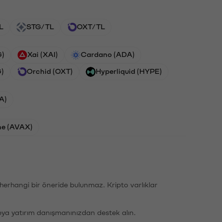
L
STG/TL
OXT/TL
G)
Xai (XAI)
Cardano (ADA)
G)
Orchid (OXT)
Hyperliquid (HYPE)
A)
he (AVAX)
li herhangi bir öneride bulunmaz. Kripto varlıklar
eya yatırım danışmanınızdan destek alın.