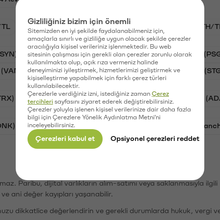
Gizliliğiniz bizim için önemli
/TL
BTC/TL
VANRY/TL
GAL/TL
ETH/T
Sitemizden en iyi şekilde faydalanabilmeniz için,
amaçlarla sınırlı ve gizliliğe uygun olacak şekilde çerezler
aracılığıyla kişisel verileriniz işlenmektedir. Bu web
(SYN)
Aave (AAVE)
Waves (WAVES)
PSG (PS
sitesinin çalışması için gerekli olan çerezler zorunlu olarak
kullanılmakta olup, açık rıza vermeniz halinde
 (VANRY)
deneyiminizi iyileştirmek, hizmetlerimizi geliştirmek ve
Galatasaray (GAL)
Stargate Finance (ST
kişiselleştirme yapabilmek için farklı çerez türleri
kullanılabilecektir.
Çerezlerle verdiğiniz izni, istediğiniz zaman
Çerez
TRX)
Bitcoin (BTC)
Ripple (XRP)
Cardano (AD
tercihleri
sayfasını ziyaret ederek değiştirebilirsiniz.
Çerezler yoluyla işlenen kişisel verilerinize dair daha fazla
bilgi için Çerezlere Yönelik Aydınlatma Metni'ni
ONK)
inceleyebilirsiniz.
Ethereum (ETH)
Synapse (SYN)
Avalanc
Çerezleri kabul et
Opsiyonel çerezleri reddet
şımaz. Paribu, dijital varlıkların alım-satımı veya saklanmasıyla ilgi
r ve ani değer kayıpları yaşanabilir.
nuzu dikkatlice değerlendirin ve gerekli durumlarda hukuk, vergi v