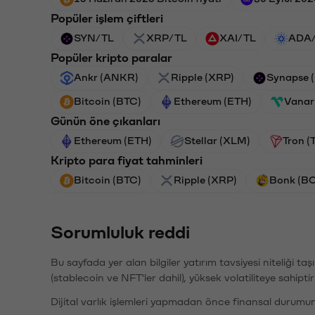
Popüler işlem çiftleri
SYN/TL
XRP/TL
XAI/TL
ADA
Popüler kripto paralar
Ankr (ANKR)
Ripple (XRP)
Synapse 
Bitcoin (BTC)
Ethereum (ETH)
Vanar
Günün öne çıkanları
Ethereum (ETH)
Stellar (XLM)
Tron (
Kripto para fiyat tahminleri
Bitcoin (BTC)
Ripple (XRP)
Bonk (B
Sorumluluk reddi
Bu sayfada yer alan bilgiler yatırım tavsiyesi niteliği ta
(stablecoin ve NFT'ler dahil), yüksek volatiliteye sahipti
Dijital varlık işlemleri yapmadan önce finansal durumu