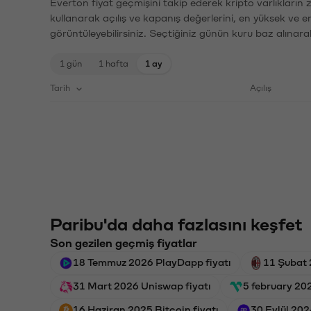
Everton fiyat geçmişini takip ederek kripto varlıkların
kullanarak açılış ve kapanış değerlerini, en yüksek ve e
görüntüleyebilirsiniz. Seçtiğiniz günün kuru baz alınarak
1 gün
1 hafta
1 ay
Tarih
Açılış
Paribu'da daha fazlasını keşfet
Son gezilen geçmiş fiyatlar
18 Temmuz 2026 PlayDapp fiyatı
11 Şubat 
31 Mart 2026 Uniswap fiyatı
5 february 202
16 Haziran 2025 Bitcoin fiyatı
30 Eylül 202