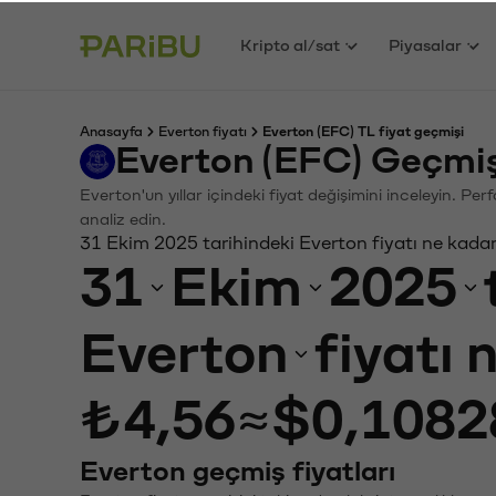
Kripto al/sat
Piyasalar
Anasayfa
Everton fiyatı
Everton (EFC) TL fiyat geçmişi
Everton (EFC) Geçmiş
Everton'un yıllar içindeki fiyat değişimini inceleyin. P
analiz edin.
31 Ekim 2025 tarihindeki Everton fiyatı ne kada
31
Ekim
2025
Everton
fiyatı 
₺4,56
≈
$0,1082
Everton geçmiş fiyatları