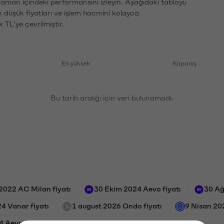
 zaman içindeki performansını izleyin. Aşağıdaki tabloyu
n düşük fiyatları ve işlem hacmini kolayca
 TL'ye çevrilmiştir.
En yüksek
Kapanış
Bu tarih aralığı için veri bulunamadı.
2022 AC Milan fiyatı
30 Ekim 2024 Aevo fiyatı
30 Ağ
4 Vanar fiyatı
1 august 2026 Ondo fiyatı
9 Nisan 202
4 Aevo fiyatı