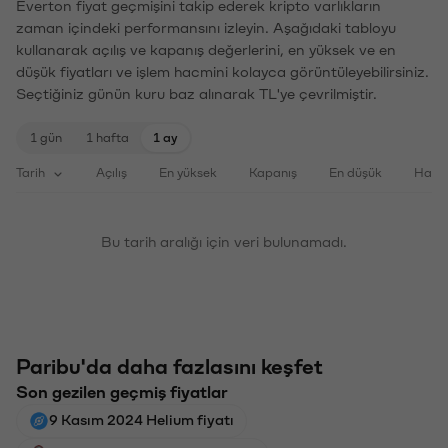
Everton fiyat geçmişini takip ederek kripto varlıkların
zaman içindeki performansını izleyin. Aşağıdaki tabloyu
kullanarak açılış ve kapanış değerlerini, en yüksek ve en
düşük fiyatları ve işlem hacmini kolayca görüntüleyebilirsiniz.
Seçtiğiniz günün kuru baz alınarak TL'ye çevrilmiştir.
1 gün
1 hafta
1 ay
Tarih
Açılış
En yüksek
Kapanış
En düşük
Haci
Bu tarih aralığı için veri bulunamadı.
Paribu'da daha fazlasını keşfet
Son gezilen geçmiş fiyatlar
9 Kasım 2024 Helium fiyatı