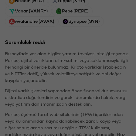
Bitcoin (BTC)
Ripple (XRP)
Vanar (VANRY)
Pepe (PEPE)
Avalanche (AVAX)
Synapse (SYN)
Sorumluluk reddi
Bu sayfada yer alan bilgiler yatırım tavsiyesi niteliği taşımaz.
Paribu, dijital varlıkların alım-satımı veya saklanmasıyla ilgili
herhangi bir öneride bulunmaz. Kripto varlıklar (stablecoin
ve NFT'ler dahil), yüksek volatiliteye sahiptir ve ani değer
kayıpları yaşanabilir.
Dijital varlık işlemleri yapmadan önce finansal durumunuzu
dikkatlice değerlendirin ve gerekli durumlarda hukuk, vergi
veya yatırım danışmanınızdan destek alın.
Paribu, üçüncü taraf web sitelerinin (TPW) içeriklerinden
veya kullanımından kaynaklanabilecek zarar, kayıp veya
diğer sonuçlardan sorumlu değildir. TPW kullanımı,
varlıklarınızda kayıp veya değer düşüşüne yol açabilir. Bazı