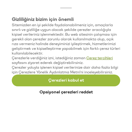
Gizliliğiniz bizim için önemli
Sitemizden en iyi şekilde faydalanabilmeniz için, amaçlarla
sınırlı ve gizliliğe uygun olacak şekilde çerezler aracılığıyla
kişisel verileriniz işlenmektedir. Bu web sitesinin çalışması için
gerekli olan çerezler zorunlu olarak kullanılmakta olup, açık
rıza vermeniz halinde deneyiminizi iyileştirmek, hizmetlerimizi
geliştirmek ve kişiselleştirme yapabilmek için farklı çerez türleri
kullanılabilecektir.
Çerezlerle verdiğiniz izni, istediğiniz zaman
Çerez tercihleri
sayfasını ziyaret ederek değiştirebilirsiniz.
Çerezler yoluyla işlenen kişisel verilerinize dair daha fazla bilgi
için Çerezlere Yönelik Aydınlatma Metni'ni inceleyebilirsiniz.
Çerezleri kabul et
Opsiyonel çerezleri reddet