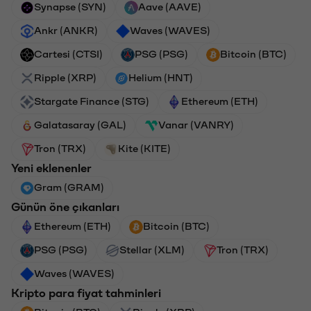
Synapse (SYN)
Aave (AAVE)
Ankr (ANKR)
Waves (WAVES)
Cartesi (CTSI)
PSG (PSG)
Bitcoin (BTC)
Ripple (XRP)
Helium (HNT)
Stargate Finance (STG)
Ethereum (ETH)
Galatasaray (GAL)
Vanar (VANRY)
Tron (TRX)
Kite (KITE)
Yeni eklenenler
Gram (GRAM)
Günün öne çıkanları
Ethereum (ETH)
Bitcoin (BTC)
PSG (PSG)
Stellar (XLM)
Tron (TRX)
Waves (WAVES)
Kripto para fiyat tahminleri