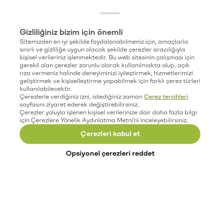
Gizliliğiniz bizim için önemli
Sitemizden en iyi şekilde faydalanabilmeniz için, amaçlarla
sınırlı ve gizliliğe uygun olacak şekilde çerezler aracılığıyla
kişisel verileriniz işlenmektedir. Bu web sitesinin çalışması için
gerekli olan çerezler zorunlu olarak kullanılmakta olup, açık
rıza vermeniz halinde deneyiminizi iyileştirmek, hizmetlerimizi
geliştirmek ve kişiselleştirme yapabilmek için farklı çerez türleri
kullanılabilecektir.
Çerezlerle verdiğiniz izni, istediğiniz zaman
Çerez tercihleri
sayfasını ziyaret ederek değiştirebilirsiniz.
Çerezler yoluyla işlenen kişisel verilerinize dair daha fazla bilgi
için Çerezlere Yönelik Aydınlatma Metni'ni inceleyebilirsiniz.
Çerezleri kabul et
Opsiyonel çerezleri reddet