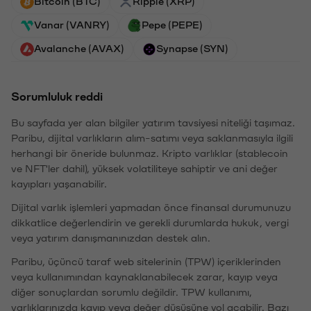
Bitcoin (BTC)
Ripple (XRP)
Vanar (VANRY)
Pepe (PEPE)
Avalanche (AVAX)
Synapse (SYN)
Sorumluluk reddi
Bu sayfada yer alan bilgiler yatırım tavsiyesi niteliği taşımaz.
Paribu, dijital varlıkların alım-satımı veya saklanmasıyla ilgili
herhangi bir öneride bulunmaz. Kripto varlıklar (stablecoin
ve NFT'ler dahil), yüksek volatiliteye sahiptir ve ani değer
kayıpları yaşanabilir.
Dijital varlık işlemleri yapmadan önce finansal durumunuzu
dikkatlice değerlendirin ve gerekli durumlarda hukuk, vergi
veya yatırım danışmanınızdan destek alın.
Paribu, üçüncü taraf web sitelerinin (TPW) içeriklerinden
veya kullanımından kaynaklanabilecek zarar, kayıp veya
diğer sonuçlardan sorumlu değildir. TPW kullanımı,
varlıklarınızda kayıp veya değer düşüşüne yol açabilir. Bazı