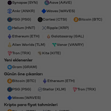
Synapse (SYN)
Aave (AAVE)
Ankr (ANKR)
Waves (WAVES)
PSG (PSG)
Cartesi (CTSI)
Bitcoin (BTC)
Helium (HNT)
Ripple (XRP)
Ethereum (ETH)
Galatasaray (GAL)
Alien Worlds (TLM)
Vanar (VANRY)
Tron (TRX)
Kite (KITE)
Yeni eklenenler
Gram (GRAM)
Günün öne çıkanları
Bitcoin (BTC)
Ethereum (ETH)
PSG (PSG)
Stellar (XLM)
Tron (TRX)
Waves (WAVES)
Kripto para fiyat tahminleri