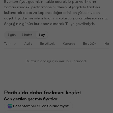
Everton fiyat geçmişini takip ederek kripto varlıkların
zaman içindeki performansını izleyin. Aşağıdaki tabloyu
kullanarak açılış ve kapanış değerlerini, en yüksek ve en
düşük fiyatları ve işlem hacmini kolayca görüntüleyebilirsiniz.
Seçtiğiniz günün kuru baz alınarak TL'ye çevrilmiştir.
1 gün
1 hafta
1 ay
Tarih
Açılış
En yüksek
Kapanış
En düşük
Haci
Bu tarih aralığı için veri bulunamadı.
Paribu'da daha fazlasını keşfet
Son gezilen geçmiş fiyatlar
19 september 2022 Solana fiyatı