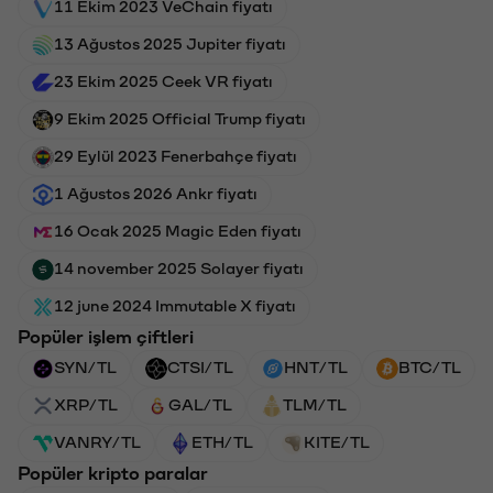
11 Ekim 2023 VeChain fiyatı
13 Ağustos 2025 Jupiter fiyatı
23 Ekim 2025 Ceek VR fiyatı
9 Ekim 2025 Official Trump fiyatı
29 Eylül 2023 Fenerbahçe fiyatı
1 Ağustos 2026 Ankr fiyatı
16 Ocak 2025 Magic Eden fiyatı
14 november 2025 Solayer fiyatı
12 june 2024 Immutable X fiyatı
Popüler işlem çiftleri
SYN/TL
CTSI/TL
HNT/TL
BTC/TL
XRP/TL
GAL/TL
TLM/TL
VANRY/TL
ETH/TL
KITE/TL
Popüler kripto paralar