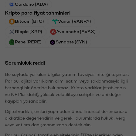
Cardano (ADA)
Kripto para fiyat tahminleri
Bitcoin (BTC)
Vanar (VANRY)
Ripple (XRP)
Avalanche (AVAX)
Pepe (PEPE)
Synapse (SYN)
Sorumluluk reddi
Bu sayfada yer alan bilgiler yatırım tavsiyesi niteliği taşımaz.
Paribu, dijital varlıkların alım-satımı veya saklanmasıyla ilgili
herhangi bir öneride bulunmaz. Kripto varlıklar (stablecoin
ve NFT'ler dahil), yüksek volatiliteye sahiptir ve ani değer
kayıpları yaşanabilir.
Dijital varlık işlemleri yapmadan önce finansal durumunuzu
dikkatlice değerlendirin ve gerekli durumlarda hukuk, vergi
veya yatırım danışmanınızdan destek alın.
Paribu, üçüncü taraf web sitelerinin (TPW) içeriklerinden