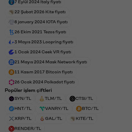
7 Eylül 2024 Italy fiyatı
22 Şubat 2026 Kite fiyatı
8 january 2024 IOTA fiyatı
26 Ekim 2021 Tezos fiyatı
3 Mayıs 2023 Loopring fiyatı
1 Ocak 2024 Ceek VR fiyatı
21 Mayıs 2024 Mask Network fiyatı
11 Kasım 2017 Bitcoin fiyatı
26 Ocak 2024 Polkadot fiyatı
Popüler işlem çiftleri
SYN/TL
TLM/TL
CTSI/TL
HNT/TL
VANRY/TL
BTC/TL
XRP/TL
GAL/TL
KITE/TL
RENDER/TL