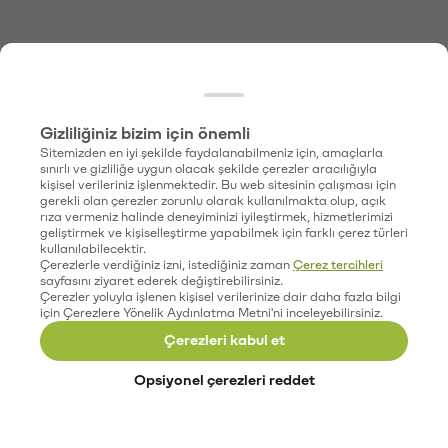
Gizliliğiniz bizim için önemli
Sitemizden en iyi şekilde faydalanabilmeniz için, amaçlarla
sınırlı ve gizliliğe uygun olacak şekilde çerezler aracılığıyla
kişisel verileriniz işlenmektedir. Bu web sitesinin çalışması için
gerekli olan çerezler zorunlu olarak kullanılmakta olup, açık
rıza vermeniz halinde deneyiminizi iyileştirmek, hizmetlerimizi
geliştirmek ve kişiselleştirme yapabilmek için farklı çerez türleri
kullanılabilecektir.
Çerezlerle verdiğiniz izni, istediğiniz zaman
Çerez tercihleri
sayfasını ziyaret ederek değiştirebilirsiniz.
Çerezler yoluyla işlenen kişisel verilerinize dair daha fazla bilgi
için Çerezlere Yönelik Aydınlatma Metni'ni inceleyebilirsiniz.
Çerezleri kabul et
Opsiyonel çerezleri reddet