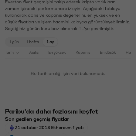
Everton fiyat geçmişini takip ederek kripto varlıkların
zaman içindeki performansını izleyin. Aşağıdaki tabloyu
kullanarak açılış ve kapanış değerlerini, en yüksek ve en
düşük fiyatları ve işlem hacmini kolayca görüntüleyebilirsiniz.
Seçtiğiniz günün kuru baz alınarak TL'ye çevrilmiştir.
1 gün
1 hafta
1 ay
Tarih
Açılış
En yüksek
Kapanış
En düşük
Haci
Bu tarih aralığı için veri bulunamadı.
Paribu'da daha fazlasını keşfet
Son gezilen geçmiş fiyatlar
31 october 2018 Ethereum fiyatı