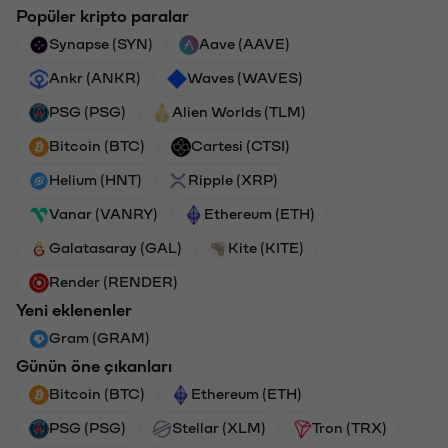
Popüler kripto paralar
Synapse (SYN)
Aave (AAVE)
Ankr (ANKR)
Waves (WAVES)
PSG (PSG)
Alien Worlds (TLM)
Bitcoin (BTC)
Cartesi (CTSI)
Helium (HNT)
Ripple (XRP)
Vanar (VANRY)
Ethereum (ETH)
Galatasaray (GAL)
Kite (KITE)
Render (RENDER)
Yeni eklenenler
Gram (GRAM)
Günün öne çıkanları
Bitcoin (BTC)
Ethereum (ETH)
PSG (PSG)
Stellar (XLM)
Tron (TRX)