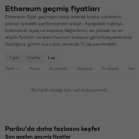
Ethereum geçmiş fiyatları
Ethereum fiyat geçmişini takip ederek kripto varlıkların
zaman içindeki performansını izleyin. Aşağıdaki tabloyu
kullanarak açılış ve kapanış değerlerini, en yüksek ve en
düşük fiyatları ve işlem hacmini kolayca görüntüleyebilirsiniz.
Seçtiğiniz günün kuru baz alınarak TL'ye çevrilmiştir.
1 gün
1 hafta
1 ay
Tarih
Açılış
En yüksek
Kapanış
En düşük
Haci
Bu tarih aralığı için veri bulunamadı.
Paribu'da daha fazlasını keşfet
Son gezilen geçmiş fiyatlar