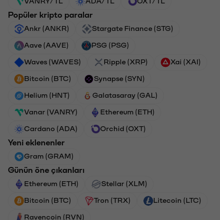
VANRY/TL
ADA/TL
OXT/TL
Popüler kripto paralar
Ankr (ANKR)
Stargate Finance (STG)
Aave (AAVE)
PSG (PSG)
Waves (WAVES)
Ripple (XRP)
Xai (XAI)
Bitcoin (BTC)
Synapse (SYN)
Helium (HNT)
Galatasaray (GAL)
Vanar (VANRY)
Ethereum (ETH)
Cardano (ADA)
Orchid (OXT)
Yeni eklenenler
Gram (GRAM)
Günün öne çıkanları
Ethereum (ETH)
Stellar (XLM)
Bitcoin (BTC)
Tron (TRX)
Litecoin (LTC)
Ravencoin (RVN)