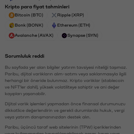
Kripto para fiyat tahminleri
Bitcoin (BTC)
Ripple (XRP)
Bonk (BONK)
Ethereum (ETH)
Avalanche (AVAX)
Synapse (SYN)
Sorumluluk reddi
Bu sayfada yer alan bilgiler yatırım tavsiyesi niteliği taşımaz.
Paribu, dijital varlıkların alım-satımı veya saklanmasıyla ilgili
herhangi bir öneride bulunmaz. Kripto varlıklar (stablecoin
ve NFT'ler dahil), yüksek volatiliteye sahiptir ve ani değer
kayıpları yaşanabilir.
Dijital varlık işlemleri yapmadan önce finansal durumunuzu
dikkatlice değerlendirin ve gerekli durumlarda hukuk, vergi
veya yatırım danışmanınızdan destek alın.
Paribu, üçüncü taraf web sitelerinin (TPW) içeriklerinden
veya kullanımından kaynaklanabilecek zarar, kayıp veya