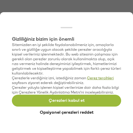
Gizliliğiniz bizim için önemli
Sitemizden en iyi şekilde faydalanabilmeniz için, amaçlarla
sınırlı ve gizliliğe uygun olacak şekilde çerezler aracılığıyla
kişisel verileriniz işlenmektedir. Bu web sitesinin çalışması için
gerekli olan çerezler zorunlu olarak kullanılmakta olup, açık
rıza vermeniz halinde deneyiminizi iyileştirmek, hizmetlerimizi
geliştirmek ve kişiselleştirme yapabilmek için farklı çerez türleri
kullanılabilecektir.
Çerezlerle verdiğiniz izni, istediğiniz zaman
Çerez tercihleri
sayfasını ziyaret ederek değiştirebilirsiniz.
Çerezler yoluyla işlenen kişisel verilerinize dair daha fazla bilgi
için Çerezlere Yönelik Aydınlatma Metni'ni inceleyebilirsiniz.
Çerezleri kabul et
Opsiyonel çerezleri reddet