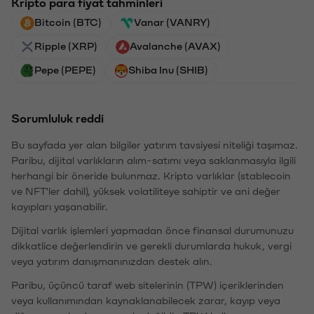
Kripto para fiyat tahminleri
Bitcoin (BTC)
Vanar (VANRY)
Ripple (XRP)
Avalanche (AVAX)
Pepe (PEPE)
Shiba Inu (SHIB)
Sorumluluk reddi
Bu sayfada yer alan bilgiler yatırım tavsiyesi niteliği taşımaz.
Paribu, dijital varlıkların alım-satımı veya saklanmasıyla ilgili
herhangi bir öneride bulunmaz. Kripto varlıklar (stablecoin
ve NFT'ler dahil), yüksek volatiliteye sahiptir ve ani değer
kayıpları yaşanabilir.
Dijital varlık işlemleri yapmadan önce finansal durumunuzu
dikkatlice değerlendirin ve gerekli durumlarda hukuk, vergi
veya yatırım danışmanınızdan destek alın.
Paribu, üçüncü taraf web sitelerinin (TPW) içeriklerinden
veya kullanımından kaynaklanabilecek zarar, kayıp veya