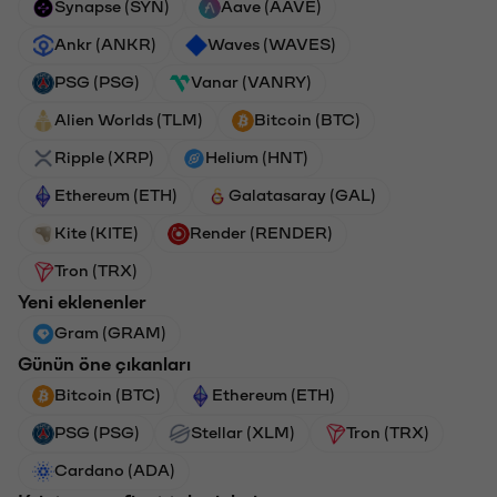
Synapse (SYN)
Aave (AAVE)
Ankr (ANKR)
Waves (WAVES)
PSG (PSG)
Vanar (VANRY)
Alien Worlds (TLM)
Bitcoin (BTC)
Ripple (XRP)
Helium (HNT)
Ethereum (ETH)
Galatasaray (GAL)
Kite (KITE)
Render (RENDER)
Tron (TRX)
Yeni eklenenler
Gram (GRAM)
Günün öne çıkanları
Bitcoin (BTC)
Ethereum (ETH)
PSG (PSG)
Stellar (XLM)
Tron (TRX)
Cardano (ADA)