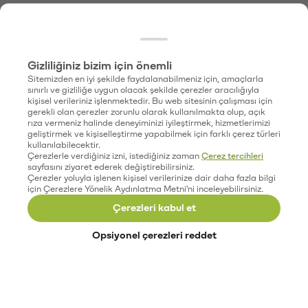
Gizliliğiniz bizim için önemli
Sitemizden en iyi şekilde faydalanabilmeniz için, amaçlarla
sınırlı ve gizliliğe uygun olacak şekilde çerezler aracılığıyla
kişisel verileriniz işlenmektedir. Bu web sitesinin çalışması için
gerekli olan çerezler zorunlu olarak kullanılmakta olup, açık
rıza vermeniz halinde deneyiminizi iyileştirmek, hizmetlerimizi
geliştirmek ve kişiselleştirme yapabilmek için farklı çerez türleri
kullanılabilecektir.
Çerezlerle verdiğiniz izni, istediğiniz zaman
Çerez tercihleri
sayfasını ziyaret ederek değiştirebilirsiniz.
Çerezler yoluyla işlenen kişisel verilerinize dair daha fazla bilgi
için Çerezlere Yönelik Aydınlatma Metni'ni inceleyebilirsiniz.
Çerezleri kabul et
Opsiyonel çerezleri reddet