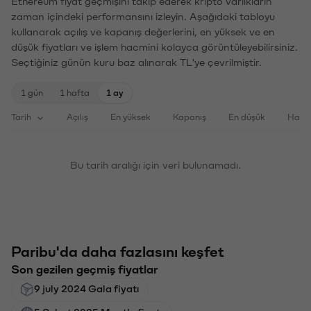
Ethereum fiyat geçmişini takip ederek kripto varlıkların
zaman içindeki performansını izleyin. Aşağıdaki tabloyu
kullanarak açılış ve kapanış değerlerini, en yüksek ve en
düşük fiyatları ve işlem hacmini kolayca görüntüleyebilirsiniz.
Seçtiğiniz günün kuru baz alınarak TL'ye çevrilmiştir.
1 gün
1 hafta
1 ay
Tarih
Açılış
En yüksek
Kapanış
En düşük
Haci
Bu tarih aralığı için veri bulunamadı.
Paribu'da daha fazlasını keşfet
Son gezilen geçmiş fiyatlar
9 july 2024 Gala fiyatı