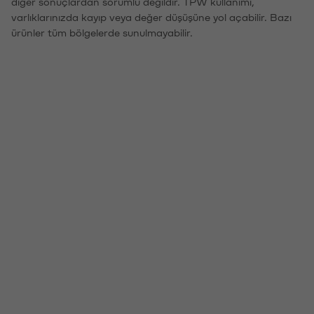
diğer sonuçlardan sorumlu değildir. TPW kullanımı,
varlıklarınızda kayıp veya değer düşüşüne yol açabilir. Bazı
ürünler tüm bölgelerde sunulmayabilir.