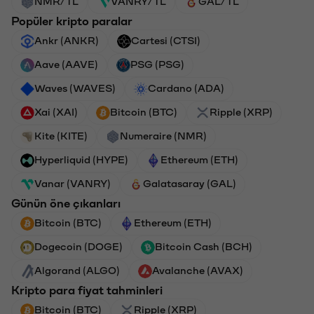
NMR/TL
VANRY/TL
GAL/TL
Popüler kripto paralar
Ankr (ANKR)
Cartesi (CTSI)
Aave (AAVE)
PSG (PSG)
Waves (WAVES)
Cardano (ADA)
Xai (XAI)
Bitcoin (BTC)
Ripple (XRP)
Kite (KITE)
Numeraire (NMR)
Hyperliquid (HYPE)
Ethereum (ETH)
Vanar (VANRY)
Galatasaray (GAL)
Günün öne çıkanları
Bitcoin (BTC)
Ethereum (ETH)
Dogecoin (DOGE)
Bitcoin Cash (BCH)
Algorand (ALGO)
Avalanche (AVAX)
Kripto para fiyat tahminleri
Bitcoin (BTC)
Ripple (XRP)