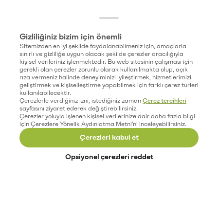
Gizliliğiniz bizim için önemli
Sitemizden en iyi şekilde faydalanabilmeniz için, amaçlarla
sınırlı ve gizliliğe uygun olacak şekilde çerezler aracılığıyla
kişisel verileriniz işlenmektedir. Bu web sitesinin çalışması için
gerekli olan çerezler zorunlu olarak kullanılmakta olup, açık
rıza vermeniz halinde deneyiminizi iyileştirmek, hizmetlerimizi
geliştirmek ve kişiselleştirme yapabilmek için farklı çerez türleri
kullanılabilecektir.
Çerezlerle verdiğiniz izni, istediğiniz zaman
Çerez tercihleri
sayfasını ziyaret ederek değiştirebilirsiniz.
Çerezler yoluyla işlenen kişisel verilerinize dair daha fazla bilgi
için Çerezlere Yönelik Aydınlatma Metni'ni inceleyebilirsiniz.
Çerezleri kabul et
Opsiyonel çerezleri reddet