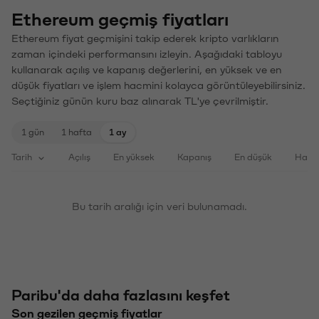
Ethereum geçmiş fiyatları
Ethereum fiyat geçmişini takip ederek kripto varlıkların
zaman içindeki performansını izleyin. Aşağıdaki tabloyu
kullanarak açılış ve kapanış değerlerini, en yüksek ve en
düşük fiyatları ve işlem hacmini kolayca görüntüleyebilirsiniz.
Seçtiğiniz günün kuru baz alınarak TL'ye çevrilmiştir.
1 gün
1 hafta
1 ay
Tarih
Açılış
En yüksek
Kapanış
En düşük
Haci
Bu tarih aralığı için veri bulunamadı.
Paribu'da daha fazlasını keşfet
Son gezilen geçmiş fiyatlar