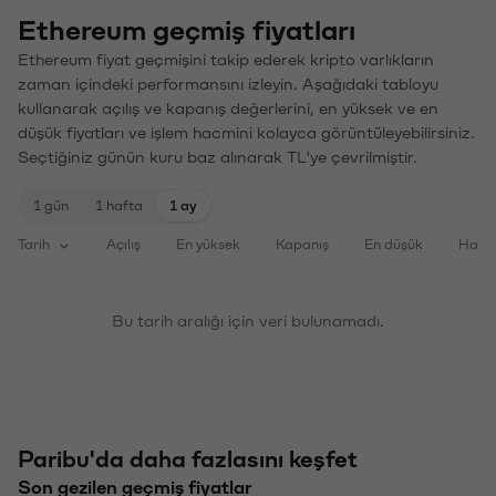
Ethereum geçmiş fiyatları
Ethereum fiyat geçmişini takip ederek kripto varlıkların
zaman içindeki performansını izleyin. Aşağıdaki tabloyu
kullanarak açılış ve kapanış değerlerini, en yüksek ve en
düşük fiyatları ve işlem hacmini kolayca görüntüleyebilirsiniz.
Seçtiğiniz günün kuru baz alınarak TL'ye çevrilmiştir.
1 gün
1 hafta
1 ay
Tarih
Açılış
En yüksek
Kapanış
En düşük
Haci
Bu tarih aralığı için veri bulunamadı.
Paribu'da daha fazlasını keşfet
Son gezilen geçmiş fiyatlar