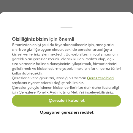
Gizliliğiniz bizim için önemli
Sitemizden en iyi şekilde faydalanabilmeniz için, amaçlarla
sınırlı ve gizliliğe uygun olacak şekilde çerezler aracılığıyla
kişisel verileriniz işlenmektedir. Bu web sitesinin çalışması için
gerekli olan çerezler zorunlu olarak kullanılmakta olup, açık
rıza vermeniz halinde deneyiminizi iyileştirmek, hizmetlerimizi
geliştirmek ve kişiselleştirme yapabilmek için farklı çerez türleri
kullanılabilecektir.
Çerezlerle verdiğiniz izni, istediğiniz zaman
Çerez tercihleri
sayfasını ziyaret ederek değiştirebilirsiniz.
Çerezler yoluyla işlenen kişisel verilerinize dair daha fazla bilgi
için Çerezlere Yönelik Aydınlatma Metni'ni inceleyebilirsiniz.
Çerezleri kabul et
Opsiyonel çerezleri reddet