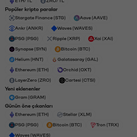
ETH/TL
ZRO/TL
Popüler kripto paralar
Stargate Finance (STG)
Aave (AAVE)
Ankr (ANKR)
Waves (WAVES)
PSG (PSG)
Ripple (XRP)
Xai (XAI)
Synapse (SYN)
Bitcoin (BTC)
Helium (HNT)
Galatasaray (GAL)
Ethereum (ETH)
Orchid (OXT)
LayerZero (ZRO)
Cartesi (CTSI)
Yeni eklenenler
Gram (GRAM)
Günün öne çıkanları
Ethereum (ETH)
Stellar (XLM)
PSG (PSG)
Bitcoin (BTC)
Tron (TRX)
Waves (WAVES)