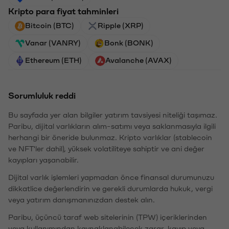
Kripto para fiyat tahminleri
Bitcoin (BTC)
Ripple (XRP)
Vanar (VANRY)
Bonk (BONK)
Ethereum (ETH)
Avalanche (AVAX)
Sorumluluk reddi
Bu sayfada yer alan bilgiler yatırım tavsiyesi niteliği taşımaz.
Paribu, dijital varlıkların alım-satımı veya saklanmasıyla ilgili
herhangi bir öneride bulunmaz. Kripto varlıklar (stablecoin
ve NFT'ler dahil), yüksek volatiliteye sahiptir ve ani değer
kayıpları yaşanabilir.
Dijital varlık işlemleri yapmadan önce finansal durumunuzu
dikkatlice değerlendirin ve gerekli durumlarda hukuk, vergi
veya yatırım danışmanınızdan destek alın.
Paribu, üçüncü taraf web sitelerinin (TPW) içeriklerinden
veya kullanımından kaynaklanabilecek zarar, kayıp veya