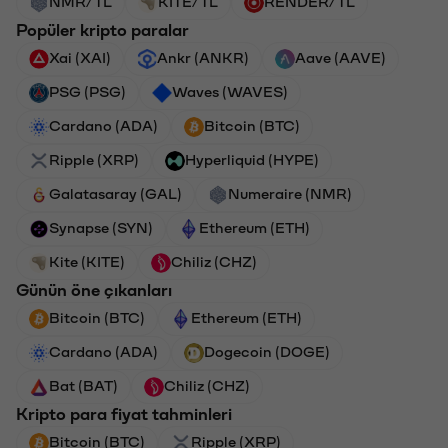
NMR/TL
KITE/TL
RENDER/TL
Popüler kripto paralar
Xai (XAI)
Ankr (ANKR)
Aave (AAVE)
PSG (PSG)
Waves (WAVES)
Cardano (ADA)
Bitcoin (BTC)
Ripple (XRP)
Hyperliquid (HYPE)
Galatasaray (GAL)
Numeraire (NMR)
Synapse (SYN)
Ethereum (ETH)
Kite (KITE)
Chiliz (CHZ)
Günün öne çıkanları
Bitcoin (BTC)
Ethereum (ETH)
Cardano (ADA)
Dogecoin (DOGE)
Bat (BAT)
Chiliz (CHZ)
Kripto para fiyat tahminleri
Bitcoin (BTC)
Ripple (XRP)