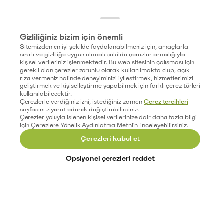
Gizliliğiniz bizim için önemli
Sitemizden en iyi şekilde faydalanabilmeniz için, amaçlarla
sınırlı ve gizliliğe uygun olacak şekilde çerezler aracılığıyla
kişisel verileriniz işlenmektedir. Bu web sitesinin çalışması için
gerekli olan çerezler zorunlu olarak kullanılmakta olup, açık
rıza vermeniz halinde deneyiminizi iyileştirmek, hizmetlerimizi
geliştirmek ve kişiselleştirme yapabilmek için farklı çerez türleri
kullanılabilecektir.
Çerezlerle verdiğiniz izni, istediğiniz zaman
Çerez tercihleri
sayfasını ziyaret ederek değiştirebilirsiniz.
Çerezler yoluyla işlenen kişisel verilerinize dair daha fazla bilgi
için Çerezlere Yönelik Aydınlatma Metni'ni inceleyebilirsiniz.
Çerezleri kabul et
Opsiyonel çerezleri reddet