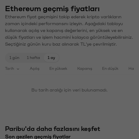
Ethereum geçmiş fiyatları
Ethereum fiyat geçmişini takip ederek kripto varlıkların
zaman içindeki performansını izleyin. Aşağıdaki tabloyu
kullanarak açılış ve kapanış değerlerini, en yüksek ve en
düşük fiyatları ve işlem hacmini kolayca görüntüleyebilirsiniz.
Seçtiğiniz günün kuru baz alınarak TL'ye çevrilmiştir.
1 gün
1 hafta
1 ay
Tarih
Açılış
En yüksek
Kapanış
En düşük
Haci
Bu tarih aralığı için veri bulunamadı.
Paribu'da daha fazlasını keşfet
Son gezilen geçmiş fiyatlar