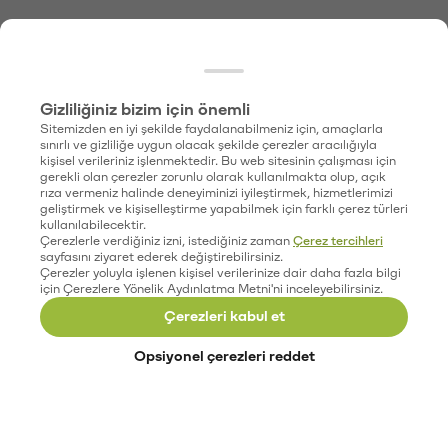
Gizliliğiniz bizim için önemli
Sitemizden en iyi şekilde faydalanabilmeniz için, amaçlarla
sınırlı ve gizliliğe uygun olacak şekilde çerezler aracılığıyla
kişisel verileriniz işlenmektedir. Bu web sitesinin çalışması için
gerekli olan çerezler zorunlu olarak kullanılmakta olup, açık
rıza vermeniz halinde deneyiminizi iyileştirmek, hizmetlerimizi
geliştirmek ve kişiselleştirme yapabilmek için farklı çerez türleri
kullanılabilecektir.
Çerezlerle verdiğiniz izni, istediğiniz zaman
Çerez tercihleri
sayfasını ziyaret ederek değiştirebilirsiniz.
Çerezler yoluyla işlenen kişisel verilerinize dair daha fazla bilgi
için Çerezlere Yönelik Aydınlatma Metni'ni inceleyebilirsiniz.
Çerezleri kabul et
Opsiyonel çerezleri reddet