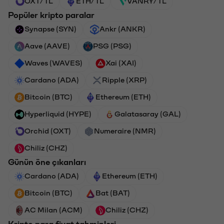
OXT/TL
ETH/TL
VANRY/TL
Popüler kripto paralar
Synapse (SYN)
Ankr (ANKR)
Aave (AAVE)
PSG (PSG)
Waves (WAVES)
Xai (XAI)
Cardano (ADA)
Ripple (XRP)
Bitcoin (BTC)
Ethereum (ETH)
Hyperliquid (HYPE)
Galatasaray (GAL)
Orchid (OXT)
Numeraire (NMR)
Chiliz (CHZ)
Günün öne çıkanları
Cardano (ADA)
Ethereum (ETH)
Bitcoin (BTC)
Bat (BAT)
AC Milan (ACM)
Chiliz (CHZ)
Kripto para fiyat tahminleri