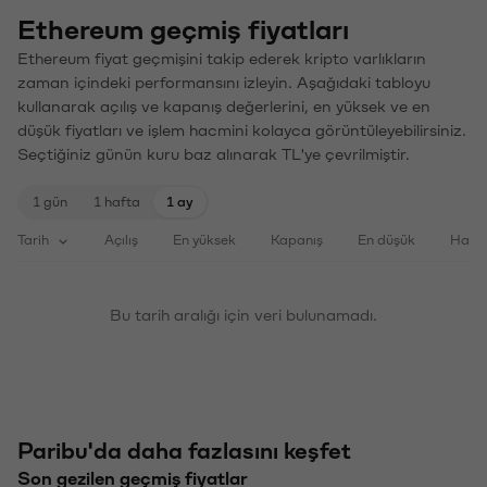
Ethereum geçmiş fiyatları
Ethereum fiyat geçmişini takip ederek kripto varlıkların
zaman içindeki performansını izleyin. Aşağıdaki tabloyu
kullanarak açılış ve kapanış değerlerini, en yüksek ve en
düşük fiyatları ve işlem hacmini kolayca görüntüleyebilirsiniz.
Seçtiğiniz günün kuru baz alınarak TL'ye çevrilmiştir.
1 gün
1 hafta
1 ay
Tarih
Açılış
En yüksek
Kapanış
En düşük
Haci
Bu tarih aralığı için veri bulunamadı.
Paribu'da daha fazlasını keşfet
Son gezilen geçmiş fiyatlar