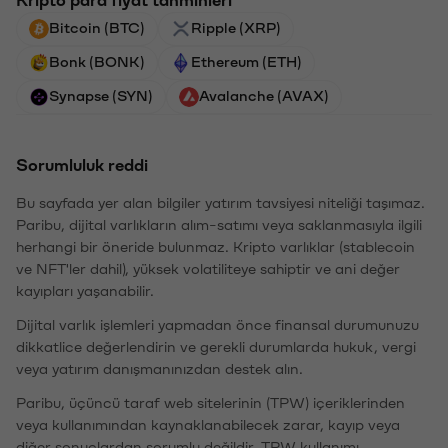
Bitcoin (BTC)
Ripple (XRP)
Bonk (BONK)
Ethereum (ETH)
Synapse (SYN)
Avalanche (AVAX)
Sorumluluk reddi
Bu sayfada yer alan bilgiler yatırım tavsiyesi niteliği taşımaz.
Paribu, dijital varlıkların alım-satımı veya saklanmasıyla ilgili
herhangi bir öneride bulunmaz. Kripto varlıklar (stablecoin
ve NFT'ler dahil), yüksek volatiliteye sahiptir ve ani değer
kayıpları yaşanabilir.
Dijital varlık işlemleri yapmadan önce finansal durumunuzu
dikkatlice değerlendirin ve gerekli durumlarda hukuk, vergi
veya yatırım danışmanınızdan destek alın.
Paribu, üçüncü taraf web sitelerinin (TPW) içeriklerinden
veya kullanımından kaynaklanabilecek zarar, kayıp veya
diğer sonuçlardan sorumlu değildir. TPW kullanımı,