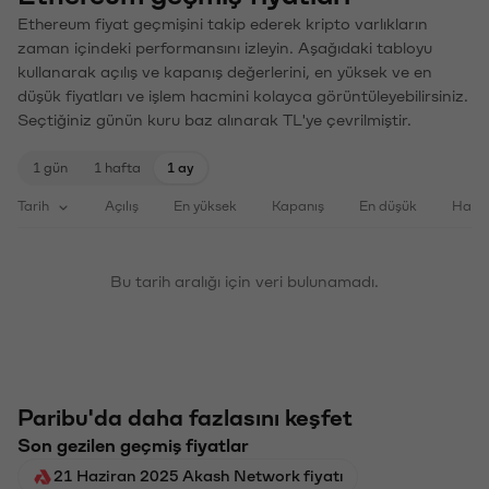
Ethereum fiyat geçmişini takip ederek kripto varlıkların
zaman içindeki performansını izleyin. Aşağıdaki tabloyu
kullanarak açılış ve kapanış değerlerini, en yüksek ve en
düşük fiyatları ve işlem hacmini kolayca görüntüleyebilirsiniz.
Seçtiğiniz günün kuru baz alınarak TL'ye çevrilmiştir.
1 gün
1 hafta
1 ay
Tarih
Açılış
En yüksek
Kapanış
En düşük
Haci
Bu tarih aralığı için veri bulunamadı.
Paribu'da daha fazlasını keşfet
Son gezilen geçmiş fiyatlar
21 Haziran 2025 Akash Network fiyatı