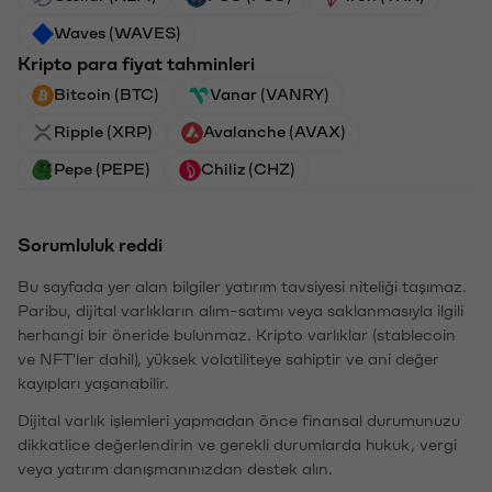
Waves (WAVES)
Kripto para fiyat tahminleri
Bitcoin (BTC)
Vanar (VANRY)
Ripple (XRP)
Avalanche (AVAX)
Pepe (PEPE)
Chiliz (CHZ)
Sorumluluk reddi
Bu sayfada yer alan bilgiler yatırım tavsiyesi niteliği taşımaz.
Paribu, dijital varlıkların alım-satımı veya saklanmasıyla ilgili
herhangi bir öneride bulunmaz. Kripto varlıklar (stablecoin
ve NFT'ler dahil), yüksek volatiliteye sahiptir ve ani değer
kayıpları yaşanabilir.
Dijital varlık işlemleri yapmadan önce finansal durumunuzu
dikkatlice değerlendirin ve gerekli durumlarda hukuk, vergi
veya yatırım danışmanınızdan destek alın.