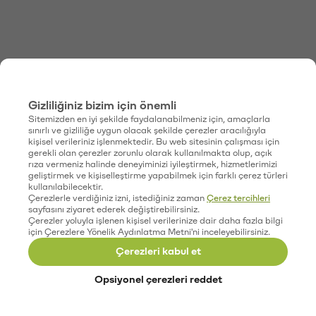
Gizliliğiniz bizim için önemli
Sitemizden en iyi şekilde faydalanabilmeniz için, amaçlarla
sınırlı ve gizliliğe uygun olacak şekilde çerezler aracılığıyla
kişisel verileriniz işlenmektedir. Bu web sitesinin çalışması için
gerekli olan çerezler zorunlu olarak kullanılmakta olup, açık
rıza vermeniz halinde deneyiminizi iyileştirmek, hizmetlerimizi
geliştirmek ve kişiselleştirme yapabilmek için farklı çerez türleri
kullanılabilecektir.
Çerezlerle verdiğiniz izni, istediğiniz zaman
Çerez tercihleri
sayfasını ziyaret ederek değiştirebilirsiniz.
Çerezler yoluyla işlenen kişisel verilerinize dair daha fazla bilgi
için Çerezlere Yönelik Aydınlatma Metni'ni inceleyebilirsiniz.
Çerezleri kabul et
Opsiyonel çerezleri reddet