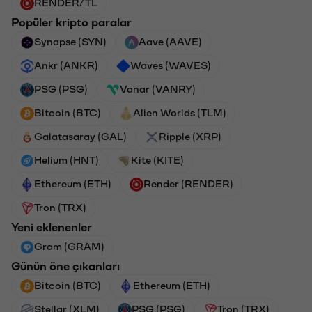
RENDER/TL
Popüler kripto paralar
Synapse (SYN)
Aave (AAVE)
Ankr (ANKR)
Waves (WAVES)
PSG (PSG)
Vanar (VANRY)
Bitcoin (BTC)
Alien Worlds (TLM)
Galatasaray (GAL)
Ripple (XRP)
Helium (HNT)
Kite (KITE)
Ethereum (ETH)
Render (RENDER)
Tron (TRX)
Yeni eklenenler
Gram (GRAM)
Günün öne çıkanları
Bitcoin (BTC)
Ethereum (ETH)
Stellar (XLM)
PSG (PSG)
Tron (TRX)