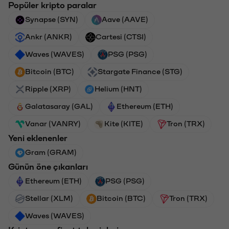
Popüler kripto paralar
Synapse (SYN)
Aave (AAVE)
Ankr (ANKR)
Cartesi (CTSI)
Waves (WAVES)
PSG (PSG)
Bitcoin (BTC)
Stargate Finance (STG)
Ripple (XRP)
Helium (HNT)
Galatasaray (GAL)
Ethereum (ETH)
Vanar (VANRY)
Kite (KITE)
Tron (TRX)
Yeni eklenenler
Gram (GRAM)
Günün öne çıkanları
Ethereum (ETH)
PSG (PSG)
Stellar (XLM)
Bitcoin (BTC)
Tron (TRX)
Waves (WAVES)