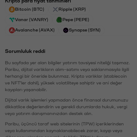
Kripto para fiyat tahminleri
Bitcoin (BTC)
Ripple (XRP)
Vanar (VANRY)
Pepe (PEPE)
Avalanche (AVAX)
Synapse (SYN)
Sorumluluk reddi
Bu sayfada yer alan bilgiler yatırım tavsiyesi niteliği taşımaz.
Paribu, dijital varlıkların alım-satımı veya saklanmasıyla ilgili
herhangi bir öneride bulunmaz. Kripto varlıklar (stablecoin
ve NFT'ler dahil), yüksek volatiliteye sahiptir ve ani değer
kayıpları yaşanabilir.
Dijital varlık işlemleri yapmadan önce finansal durumunuzu
dikkatlice değerlendirin ve gerekli durumlarda hukuk, vergi
veya yatırım danışmanınızdan destek alın.
Paribu, üçüncü taraf web sitelerinin (TPW) içeriklerinden
veya kullanımından kaynaklanabilecek zarar, kayıp veya