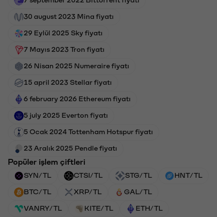
7 september 2022 Bittorrent fiyatı
30 august 2023 Mina fiyatı
29 Eylül 2025 Sky fiyatı
7 Mayıs 2023 Tron fiyatı
26 Nisan 2025 Numeraire fiyatı
15 april 2023 Stellar fiyatı
6 february 2026 Ethereum fiyatı
5 july 2025 Everton fiyatı
5 Ocak 2024 Tottenham Hotspur fiyatı
23 Aralık 2025 Pendle fiyatı
Popüler işlem çiftleri
SYN/TL
CTSI/TL
STG/TL
HNT/TL
BTC/TL
XRP/TL
GAL/TL
VANRY/TL
KITE/TL
ETH/TL