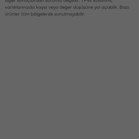
diğer sonuçlardan sorumlu değildir. TPW kullanımı,
varlıklarınızda kayıp veya değer düşüşüne yol açabilir. Bazı
ürünler tüm bölgelerde sunulmayabilir.