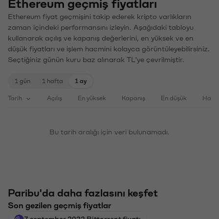
Ethereum geçmiş fiyatları
Ethereum fiyat geçmişini takip ederek kripto varlıkların
zaman içindeki performansını izleyin. Aşağıdaki tabloyu
kullanarak açılış ve kapanış değerlerini, en yüksek ve en
düşük fiyatları ve işlem hacmini kolayca görüntüleyebilirsiniz.
Seçtiğiniz günün kuru baz alınarak TL'ye çevrilmiştir.
1 gün
1 hafta
1 ay
Tarih
Açılış
En yüksek
Kapanış
En düşük
Haci
Bu tarih aralığı için veri bulunamadı.
Paribu'da daha fazlasını keşfet
Son gezilen geçmiş fiyatlar