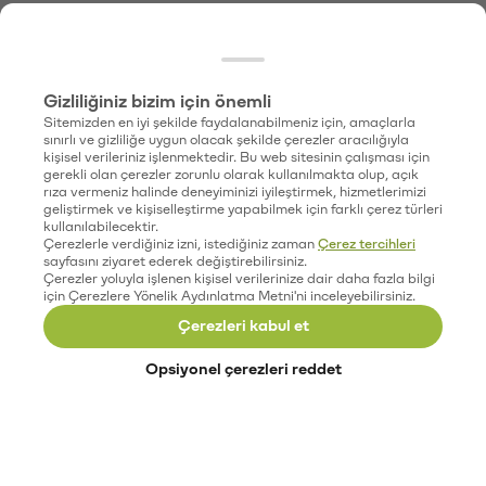
Gizliliğiniz bizim için önemli
Sitemizden en iyi şekilde faydalanabilmeniz için, amaçlarla
sınırlı ve gizliliğe uygun olacak şekilde çerezler aracılığıyla
kişisel verileriniz işlenmektedir. Bu web sitesinin çalışması için
gerekli olan çerezler zorunlu olarak kullanılmakta olup, açık
rıza vermeniz halinde deneyiminizi iyileştirmek, hizmetlerimizi
geliştirmek ve kişiselleştirme yapabilmek için farklı çerez türleri
kullanılabilecektir.
Çerezlerle verdiğiniz izni, istediğiniz zaman
Çerez tercihleri
sayfasını ziyaret ederek değiştirebilirsiniz.
Çerezler yoluyla işlenen kişisel verilerinize dair daha fazla bilgi
için Çerezlere Yönelik Aydınlatma Metni'ni inceleyebilirsiniz.
Çerezleri kabul et
Opsiyonel çerezleri reddet