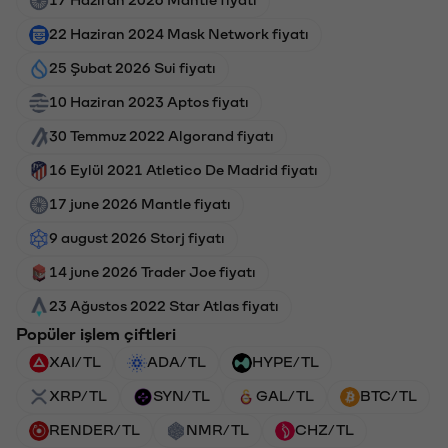
22 Haziran 2024 Mask Network fiyatı
25 Şubat 2026 Sui fiyatı
10 Haziran 2023 Aptos fiyatı
30 Temmuz 2022 Algorand fiyatı
16 Eylül 2021 Atletico De Madrid fiyatı
17 june 2026 Mantle fiyatı
9 august 2026 Storj fiyatı
14 june 2026 Trader Joe fiyatı
23 Ağustos 2022 Star Atlas fiyatı
Popüler işlem çiftleri
XAI/TL
ADA/TL
HYPE/TL
XRP/TL
SYN/TL
GAL/TL
BTC/TL
RENDER/TL
NMR/TL
CHZ/TL