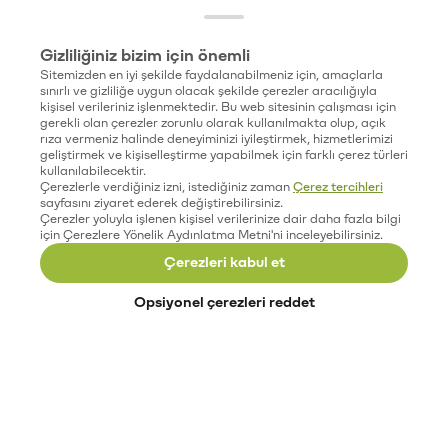
Gizliliğiniz bizim için önemli
Sitemizden en iyi şekilde faydalanabilmeniz için, amaçlarla
sınırlı ve gizliliğe uygun olacak şekilde çerezler aracılığıyla
kişisel verileriniz işlenmektedir. Bu web sitesinin çalışması için
gerekli olan çerezler zorunlu olarak kullanılmakta olup, açık
rıza vermeniz halinde deneyiminizi iyileştirmek, hizmetlerimizi
geliştirmek ve kişiselleştirme yapabilmek için farklı çerez türleri
kullanılabilecektir.
Çerezlerle verdiğiniz izni, istediğiniz zaman
Çerez tercihleri
sayfasını ziyaret ederek değiştirebilirsiniz.
Çerezler yoluyla işlenen kişisel verilerinize dair daha fazla bilgi
için Çerezlere Yönelik Aydınlatma Metni'ni inceleyebilirsiniz.
Çerezleri kabul et
Opsiyonel çerezleri reddet
Paribu’yu keşfet