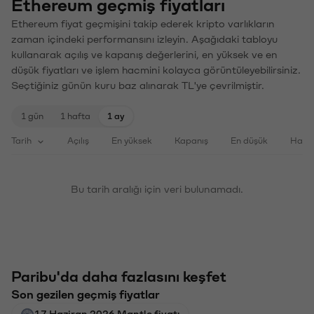
Ethereum geçmiş fiyatları
Ethereum fiyat geçmişini takip ederek kripto varlıkların
zaman içindeki performansını izleyin. Aşağıdaki tabloyu
kullanarak açılış ve kapanış değerlerini, en yüksek ve en
düşük fiyatları ve işlem hacmini kolayca görüntüleyebilirsiniz.
Seçtiğiniz günün kuru baz alınarak TL'ye çevrilmiştir.
1 gün
1 hafta
1 ay
Tarih
Açılış
En yüksek
Kapanış
En düşük
Haci
Bu tarih aralığı için veri bulunamadı.
Paribu'da daha fazlasını keşfet
Son gezilen geçmiş fiyatlar
17 Haziran 2026 Mantle fiyatı