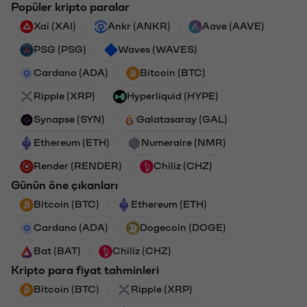
Popüler kripto paralar
Xai (XAI)
Ankr (ANKR)
Aave (AAVE)
PSG (PSG)
Waves (WAVES)
Cardano (ADA)
Bitcoin (BTC)
Ripple (XRP)
Hyperliquid (HYPE)
Synapse (SYN)
Galatasaray (GAL)
Ethereum (ETH)
Numeraire (NMR)
Render (RENDER)
Chiliz (CHZ)
Günün öne çıkanları
Bitcoin (BTC)
Ethereum (ETH)
Cardano (ADA)
Dogecoin (DOGE)
Bat (BAT)
Chiliz (CHZ)
Kripto para fiyat tahminleri
Bitcoin (BTC)
Ripple (XRP)