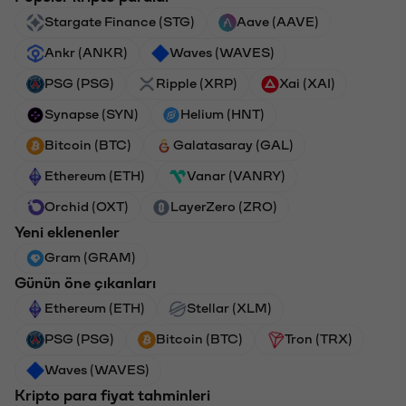
Stargate Finance (STG)
Aave (AAVE)
Ankr (ANKR)
Waves (WAVES)
PSG (PSG)
Ripple (XRP)
Xai (XAI)
Synapse (SYN)
Helium (HNT)
Bitcoin (BTC)
Galatasaray (GAL)
Ethereum (ETH)
Vanar (VANRY)
Orchid (OXT)
LayerZero (ZRO)
Yeni eklenenler
Gram (GRAM)
Günün öne çıkanları
Ethereum (ETH)
Stellar (XLM)
PSG (PSG)
Bitcoin (BTC)
Tron (TRX)
Waves (WAVES)
Kripto para fiyat tahminleri