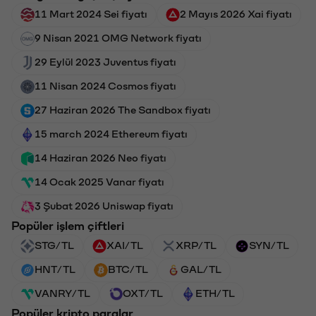
11 Mart 2024 Sei fiyatı
2 Mayıs 2026 Xai fiyatı
9 Nisan 2021 OMG Network fiyatı
29 Eylül 2023 Juventus fiyatı
11 Nisan 2024 Cosmos fiyatı
27 Haziran 2026 The Sandbox fiyatı
15 march 2024 Ethereum fiyatı
14 Haziran 2026 Neo fiyatı
14 Ocak 2025 Vanar fiyatı
3 Şubat 2026 Uniswap fiyatı
Popüler işlem çiftleri
STG/TL
XAI/TL
XRP/TL
SYN/TL
HNT/TL
BTC/TL
GAL/TL
VANRY/TL
OXT/TL
ETH/TL
Popüler kripto paralar