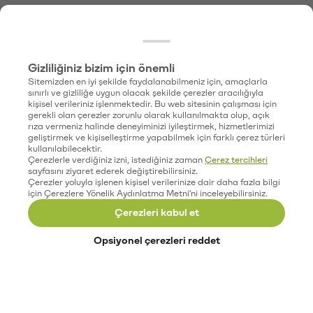
Gizliliğiniz bizim için önemli
Sitemizden en iyi şekilde faydalanabilmeniz için, amaçlarla
sınırlı ve gizliliğe uygun olacak şekilde çerezler aracılığıyla
kişisel verileriniz işlenmektedir. Bu web sitesinin çalışması için
gerekli olan çerezler zorunlu olarak kullanılmakta olup, açık
rıza vermeniz halinde deneyiminizi iyileştirmek, hizmetlerimizi
geliştirmek ve kişiselleştirme yapabilmek için farklı çerez türleri
kullanılabilecektir.
Çerezlerle verdiğiniz izni, istediğiniz zaman
Çerez tercihleri
sayfasını ziyaret ederek değiştirebilirsiniz.
Çerezler yoluyla işlenen kişisel verilerinize dair daha fazla bilgi
için Çerezlere Yönelik Aydınlatma Metni'ni inceleyebilirsiniz.
Çerezleri kabul et
Opsiyonel çerezleri reddet