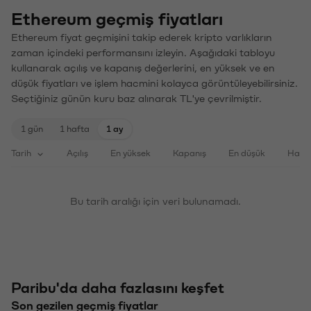
Ethereum geçmiş fiyatları
Ethereum fiyat geçmişini takip ederek kripto varlıkların
zaman içindeki performansını izleyin. Aşağıdaki tabloyu
kullanarak açılış ve kapanış değerlerini, en yüksek ve en
düşük fiyatları ve işlem hacmini kolayca görüntüleyebilirsiniz.
Seçtiğiniz günün kuru baz alınarak TL'ye çevrilmiştir.
1 gün
1 hafta
1 ay
Tarih
Açılış
En yüksek
Kapanış
En düşük
Haci
Bu tarih aralığı için veri bulunamadı.
Paribu'da daha fazlasını keşfet
Son gezilen geçmiş fiyatlar