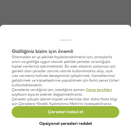
Gizliliğiniz bizim için önemli
Sitemizden en iyi şekilde faydalanabilmeniz için, amaçlarla
sınırlı ve gizliliğe uygun olacak şekilde çerezler aracılığıyla
kişisel verileriniz işlenmektedir. Bu web sitesinin çalışması için
gerekli olan çerezler zorunlu olarak kullanılmakta olup, açık
rıza vermeniz halinde deneyiminizi iyileştirmek, hizmetlerimizi
geliştirmek ve kişiselleştirme yapabilmek için farklı çerez türleri
kullanılabilecektir.
Çerezlerle verdiğiniz izni, istediğiniz zaman
Çerez tercihleri
sayfasını ziyaret ederek değiştirebilirsiniz.
Çerezler yoluyla işlenen kişisel verilerinize dair daha fazla bilgi
için Çerezlere Yönelik Aydınlatma Metni'ni inceleyebilirsiniz.
Çerezleri kabul et
Opsiyonel çerezleri reddet