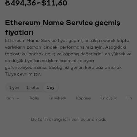
₺494,36
≈
$11,60
Ethereum Name Service geçmiş
fiyatları
Ethereum Name Service fiyat geçmişini takip ederek kripto
varlıkların zaman içindeki performansını izleyin. Aşağıdaki
tabloyu kullanarak açılış ve kapanış değerlerini, en yüksek ve
en düşük fiyatları ve işlem hacmini kolayca
görüntüleyebilirsiniz. Seçtiğiniz günün kuru baz alınarak
TL'ye çevrilmiştir.
1 gün
1 hafta
1 ay
Tarih
Açılış
En yüksek
Kapanış
En düşük
Haci
Bu tarih aralığı için veri bulunamadı.