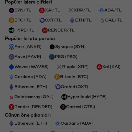
Popüler işlem çiftleri
SYN/TL
XAI/TL
XRP/TL
ADA/TL
BTC/TL
OXT/TL
ETH/TL
GAL/TL
HYPE/TL
RENDER/TL
Popüler kripto paralar
Ankr (ANKR)
Synapse (SYN)
Aave (AAVE)
PSG (PSG)
Waves (WAVES)
Ripple (XRP)
Xai (XAI)
Cardano (ADA)
Bitcoin (BTC)
Ethereum (ETH)
Orchid (OXT)
Galatasaray (GAL)
Hyperliquid (HYPE)
Render (RENDER)
Cartesi (CTSI)
Günün öne çıkanları
Ethereum (ETH)
Cardano (ADA)