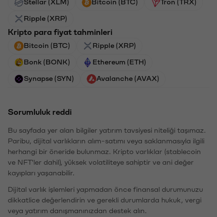
Stellar (XLM)
Bitcoin (BTC)
Tron (TRX)
Ripple (XRP)
Kripto para fiyat tahminleri
Bitcoin (BTC)
Ripple (XRP)
Bonk (BONK)
Ethereum (ETH)
Synapse (SYN)
Avalanche (AVAX)
Sorumluluk reddi
Bu sayfada yer alan bilgiler yatırım tavsiyesi niteliği taşımaz.
Paribu, dijital varlıkların alım-satımı veya saklanmasıyla ilgili
herhangi bir öneride bulunmaz. Kripto varlıklar (stablecoin
ve NFT'ler dahil), yüksek volatiliteye sahiptir ve ani değer
kayıpları yaşanabilir.
Dijital varlık işlemleri yapmadan önce finansal durumunuzu
dikkatlice değerlendirin ve gerekli durumlarda hukuk, vergi
veya yatırım danışmanınızdan destek alın.