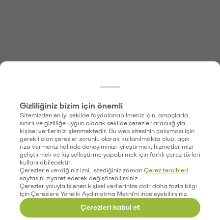
Gizliliğiniz bizim için önemli
Sitemizden en iyi şekilde faydalanabilmeniz için, amaçlarla
sınırlı ve gizliliğe uygun olacak şekilde çerezler aracılığıyla
kişisel verileriniz işlenmektedir. Bu web sitesinin çalışması için
gerekli olan çerezler zorunlu olarak kullanılmakta olup, açık
rıza vermeniz halinde deneyiminizi iyileştirmek, hizmetlerimizi
geliştirmek ve kişiselleştirme yapabilmek için farklı çerez türleri
kullanılabilecektir.
Çerezlerle verdiğiniz izni, istediğiniz zaman
Çerez tercihleri
sayfasını ziyaret ederek değiştirebilirsiniz.
Çerezler yoluyla işlenen kişisel verilerinize dair daha fazla bilgi
için Çerezlere Yönelik Aydınlatma Metni'ni inceleyebilirsiniz.
Çerezleri kabul et