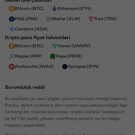
Günün öne çıkanları
Bitcoin (BTC)
Ethereum (ETH)
PSG (PSG)
Stellar (XLM)
Tron (TRX)
Cardano (ADA)
Kripto para fiyat tahminleri
Bitcoin (BTC)
Vanar (VANRY)
Ripple (XRP)
Pepe (PEPE)
Avalanche (AVAX)
Synapse (SYN)
Sorumluluk reddi
Bu sayfada yer alan bilgiler yatırım tavsiyesi niteliği taşımaz.
Paribu, dijital varlıkların alım-satımı veya saklanmasıyla ilgili
herhangi bir öneride bulunmaz. Kripto varlıklar (stablecoin
ve NFT'ler dahil), yüksek volatiliteye sahiptir ve ani değer
kayıpları yaşanabilir.