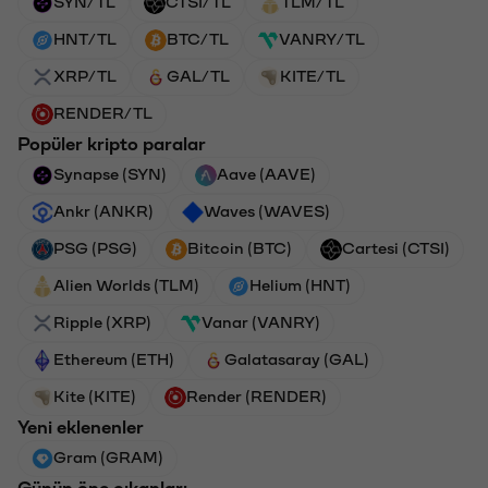
SYN/TL
CTSI/TL
TLM/TL
HNT/TL
BTC/TL
VANRY/TL
XRP/TL
GAL/TL
KITE/TL
RENDER/TL
Popüler kripto paralar
Synapse (SYN)
Aave (AAVE)
Ankr (ANKR)
Waves (WAVES)
PSG (PSG)
Bitcoin (BTC)
Cartesi (CTSI)
Alien Worlds (TLM)
Helium (HNT)
Ripple (XRP)
Vanar (VANRY)
Ethereum (ETH)
Galatasaray (GAL)
Kite (KITE)
Render (RENDER)
Yeni eklenenler
Gram (GRAM)