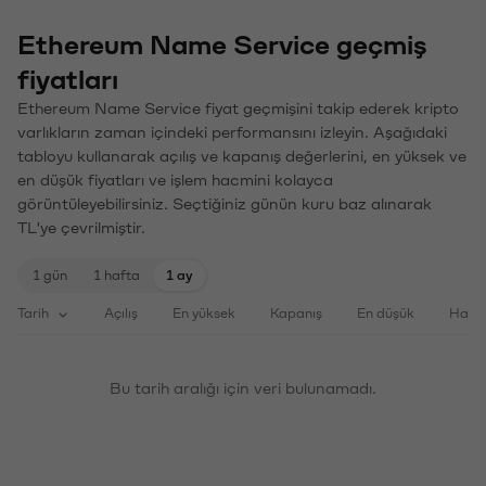
Ethereum Name Service geçmiş
fiyatları
Ethereum Name Service fiyat geçmişini takip ederek kripto
varlıkların zaman içindeki performansını izleyin. Aşağıdaki
tabloyu kullanarak açılış ve kapanış değerlerini, en yüksek ve
en düşük fiyatları ve işlem hacmini kolayca
görüntüleyebilirsiniz. Seçtiğiniz günün kuru baz alınarak
TL'ye çevrilmiştir.
1 gün
1 hafta
1 ay
Tarih
Açılış
En yüksek
Kapanış
En düşük
Haci
Bu tarih aralığı için veri bulunamadı.