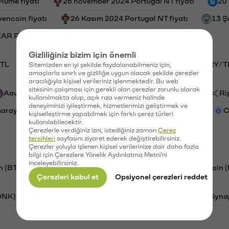
lume fiyatı
26 november 2024 Portugal NT fiyatı
20
encoin fiyatı
26 Kasım 2024 Portugal NT fiyatı
13 Ş
AR Protocol fiyatı
Gizliliğiniz bizim için önemli
TL
BTC/TL
HNT/TL
GAL/TL
VANRY/T
Sitemizden en iyi şekilde faydalanabilmeniz için,
amaçlarla sınırlı ve gizliliğe uygun olacak şekilde çerezler
aracılığıyla kişisel verileriniz işlenmektedir. Bu web
sitesinin çalışması için gerekli olan çerezler zorunlu olarak
Aave (AAVE)
PSG (PSG)
Waves (WAVES)
Ri
kullanılmakta olup, açık rıza vermeniz halinde
deneyiminizi iyileştirmek, hizmetlerimizi geliştirmek ve
saray (GAL)
Ethereum (ETH)
Vanar (VANRY)
C
kişiselleştirme yapabilmek için farklı çerez türleri
kullanılabilecektir.
Çerezlerle verdiğiniz izni, istediğiniz zaman
Çerez
tercihleri
sayfasını ziyaret ederek değiştirebilirsiniz.
Çerezler yoluyla işlenen kişisel verilerinize dair daha fazla
bilgi için Çerezlere Yönelik Aydınlatma Metni'ni
inceleyebilirsiniz.
n (BTC)
Tron (TRX)
Litecoin (LTC)
Ravencoin 
Çerezleri kabul et
Opsiyonel çerezleri reddet
ONK)
Ethereum (ETH)
Avalanche (AVAX)
Syna