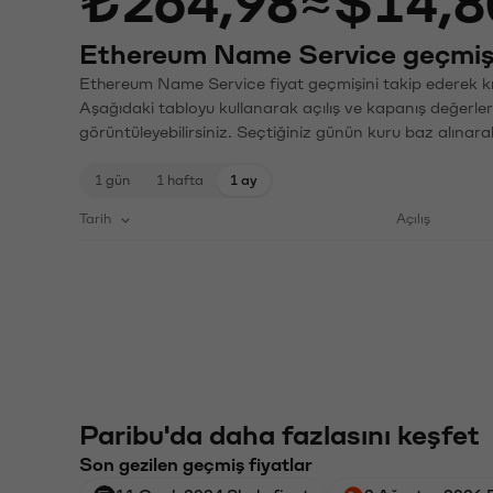
₺264,98
≈
$14,8
Ethereum Name Service geçmiş 
Ethereum Name Service fiyat geçmişini takip ederek kri
Aşağıdaki tabloyu kullanarak açılış ve kapanış değerler
görüntüleyebilirsiniz. Seçtiğiniz günün kuru baz alınarak
1 gün
1 hafta
1 ay
Tarih
Açılış
Paribu'da daha fazlasını keşfet
Son gezilen geçmiş fiyatlar