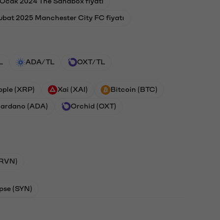
 Ocak 2024 The Sandbox fiyatı
ubat 2025 Manchester City FC fiyatı
L
ADA/TL
OXT/TL
pple (XRP)
Xai (XAI)
Bitcoin (BTC)
ardano (ADA)
Orchid (OXT)
(RVN)
pse (SYN)