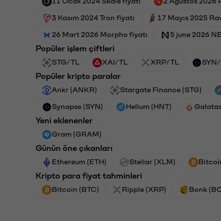
11 Ocak 2024 Skale fiyatı
2 Ağustos 2026 P
3 Kasım 2024 Tron fiyatı
17 Mayıs 2025 Rav
26 Mart 2026 Morpho fiyatı
5 june 2026 NE
Popüler işlem çiftleri
STG/TL
XAI/TL
XRP/TL
SYN/
Popüler kripto paralar
Ankr (ANKR)
Stargate Finance (STG)
Synapse (SYN)
Helium (HNT)
Galata
Yeni eklenenler
Gram (GRAM)
Günün öne çıkanları
Ethereum (ETH)
Stellar (XLM)
Bitcoi
Kripto para fiyat tahminleri
Bitcoin (BTC)
Ripple (XRP)
Bonk (B