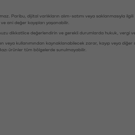
şımaz. Paribu, dijital varlıkların alım-satımı veya saklanmasıyla ilgi
r ve ani değer kayıpları yaşanabilir.
nuzu dikkatlice değerlendirin ve gerekli durumlarda hukuk, vergi v
den veya kullanımından kaynaklanabilecek zarar, kayıp veya diğer 
Bazı ürünler tüm bölgelerde sunulmayabilir.