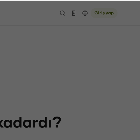
Giriş yap
 kadardı?