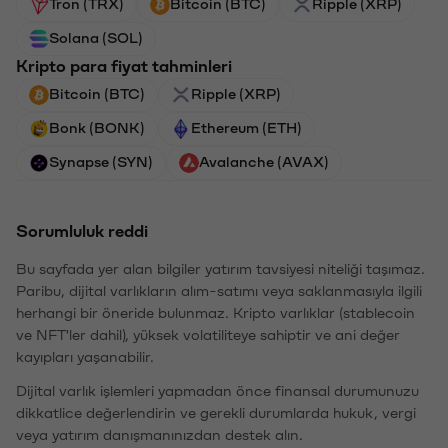
Tron (TRX)
Bitcoin (BTC)
Ripple (XRP)
Solana (SOL)
Kripto para fiyat tahminleri
Bitcoin (BTC)
Ripple (XRP)
Bonk (BONK)
Ethereum (ETH)
Synapse (SYN)
Avalanche (AVAX)
Sorumluluk reddi
Bu sayfada yer alan bilgiler yatırım tavsiyesi niteliği taşımaz.
Paribu, dijital varlıkların alım-satımı veya saklanmasıyla ilgili
herhangi bir öneride bulunmaz. Kripto varlıklar (stablecoin
ve NFT'ler dahil), yüksek volatiliteye sahiptir ve ani değer
kayıpları yaşanabilir.
Dijital varlık işlemleri yapmadan önce finansal durumunuzu
dikkatlice değerlendirin ve gerekli durumlarda hukuk, vergi
veya yatırım danışmanınızdan destek alın.