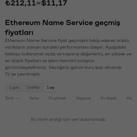
₺212,11
≈
$11,17
Ethereum Name Service geçmiş
fiyatları
Ethereum Name Service fiyat geçmişini takip ederek kripto
varlıkların zaman içindeki performansını izleyin. Aşağıdaki
tabloyu kullanarak açılış ve kapanış değerlerini, en yüksek ve
en düşük fiyatları ve işlem hacmini kolayca
görüntüleyebilirsiniz. Seçtiğiniz günün kuru baz alınarak
TL'ye çevrilmiştir.
1 gün
1 hafta
1 ay
Tarih
Açılış
En yüksek
Kapanış
En düşük
Haci
Bu tarih aralığı için veri bulunamadı.