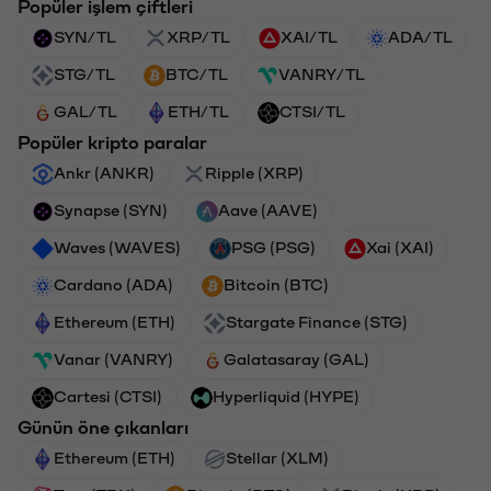
Popüler işlem çiftleri
SYN/TL
XRP/TL
XAI/TL
ADA/TL
STG/TL
BTC/TL
VANRY/TL
GAL/TL
ETH/TL
CTSI/TL
Popüler kripto paralar
Ankr (ANKR)
Ripple (XRP)
Synapse (SYN)
Aave (AAVE)
Waves (WAVES)
PSG (PSG)
Xai (XAI)
Cardano (ADA)
Bitcoin (BTC)
Ethereum (ETH)
Stargate Finance (STG)
Vanar (VANRY)
Galatasaray (GAL)
Cartesi (CTSI)
Hyperliquid (HYPE)
Günün öne çıkanları
Ethereum (ETH)
Stellar (XLM)