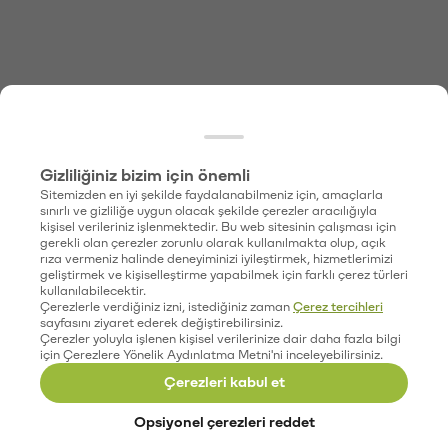
Gizliliğiniz bizim için önemli
Sitemizden en iyi şekilde faydalanabilmeniz için, amaçlarla
sınırlı ve gizliliğe uygun olacak şekilde çerezler aracılığıyla
kişisel verileriniz işlenmektedir. Bu web sitesinin çalışması için
gerekli olan çerezler zorunlu olarak kullanılmakta olup, açık
rıza vermeniz halinde deneyiminizi iyileştirmek, hizmetlerimizi
geliştirmek ve kişiselleştirme yapabilmek için farklı çerez türleri
kullanılabilecektir.
Çerezlerle verdiğiniz izni, istediğiniz zaman
Çerez tercihleri
sayfasını ziyaret ederek değiştirebilirsiniz.
Çerezler yoluyla işlenen kişisel verilerinize dair daha fazla bilgi
için Çerezlere Yönelik Aydınlatma Metni'ni inceleyebilirsiniz.
Çerezleri kabul et
Opsiyonel çerezleri reddet