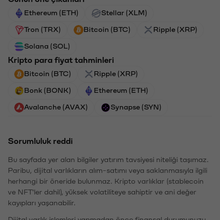
Ethereum (ETH)
Stellar (XLM)
Tron (TRX)
Bitcoin (BTC)
Ripple (XRP)
Solana (SOL)
Kripto para fiyat tahminleri
Bitcoin (BTC)
Ripple (XRP)
Bonk (BONK)
Ethereum (ETH)
Avalanche (AVAX)
Synapse (SYN)
Sorumluluk reddi
Bu sayfada yer alan bilgiler yatırım tavsiyesi niteliği taşımaz.
Paribu, dijital varlıkların alım-satımı veya saklanmasıyla ilgili
herhangi bir öneride bulunmaz. Kripto varlıklar (stablecoin
ve NFT'ler dahil), yüksek volatiliteye sahiptir ve ani değer
kayıpları yaşanabilir.
Dijital varlık işlemleri yapmadan önce finansal durumunuzu