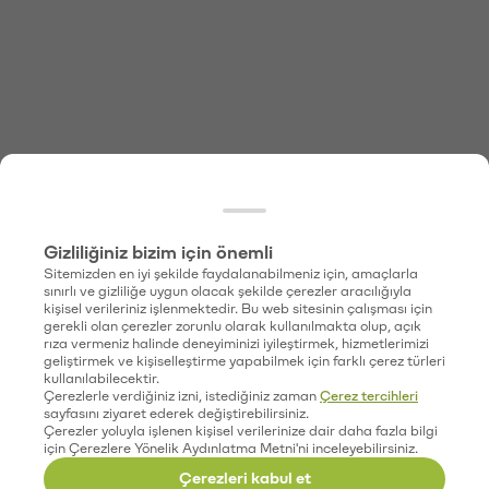
Gizliliğiniz bizim için önemli
Sitemizden en iyi şekilde faydalanabilmeniz için, amaçlarla
sınırlı ve gizliliğe uygun olacak şekilde çerezler aracılığıyla
kişisel verileriniz işlenmektedir. Bu web sitesinin çalışması için
gerekli olan çerezler zorunlu olarak kullanılmakta olup, açık
rıza vermeniz halinde deneyiminizi iyileştirmek, hizmetlerimizi
geliştirmek ve kişiselleştirme yapabilmek için farklı çerez türleri
kullanılabilecektir.
Çerezlerle verdiğiniz izni, istediğiniz zaman
Çerez tercihleri
sayfasını ziyaret ederek değiştirebilirsiniz.
Çerezler yoluyla işlenen kişisel verilerinize dair daha fazla bilgi
için Çerezlere Yönelik Aydınlatma Metni'ni inceleyebilirsiniz.
Çerezleri kabul et