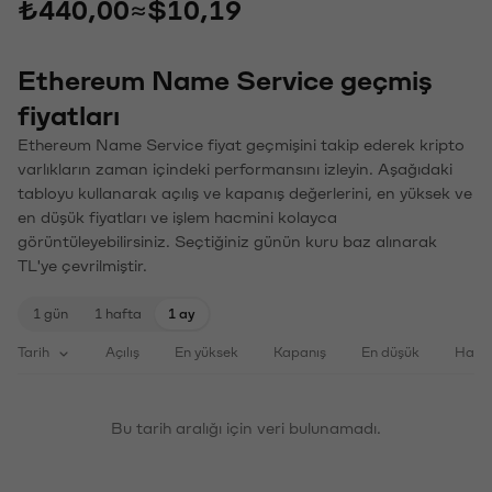
₺440,00
≈
$10,19
Ethereum Name Service geçmiş
fiyatları
Ethereum Name Service fiyat geçmişini takip ederek kripto
varlıkların zaman içindeki performansını izleyin. Aşağıdaki
tabloyu kullanarak açılış ve kapanış değerlerini, en yüksek ve
en düşük fiyatları ve işlem hacmini kolayca
görüntüleyebilirsiniz. Seçtiğiniz günün kuru baz alınarak
TL'ye çevrilmiştir.
1 gün
1 hafta
1 ay
Tarih
Açılış
En yüksek
Kapanış
En düşük
Haci
Bu tarih aralığı için veri bulunamadı.