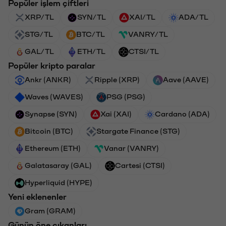
Popüler işlem çiftleri
XRP/TL
SYN/TL
XAI/TL
ADA/TL
STG/TL
BTC/TL
VANRY/TL
GAL/TL
ETH/TL
CTSI/TL
Popüler kripto paralar
Ankr (ANKR)
Ripple (XRP)
Aave (AAVE)
Waves (WAVES)
PSG (PSG)
Synapse (SYN)
Xai (XAI)
Cardano (ADA)
Bitcoin (BTC)
Stargate Finance (STG)
Ethereum (ETH)
Vanar (VANRY)
Galatasaray (GAL)
Cartesi (CTSI)
Hyperliquid (HYPE)
Yeni eklenenler
Gram (GRAM)
Günün öne çıkanları