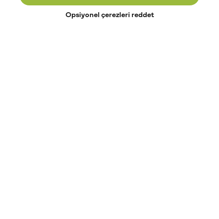
Opsiyonel çerezleri reddet
Paribu’yu keşfet
Eğitimler
Etkinlikler
Açık pozisyonlar
Paribu sistem durumu
API dokümantasyonu
Paribu rehberi
Kripto varlık nasıl alınır?
Kripto varlık nedir?
Paribu para yatırma
Paribu para çekme
Token nedir?
Altcoin nedir?