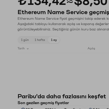
₺134,42
≈
$8,50
Ethereum Name Service geçmiş 
Ethereum Name Service fiyat geçmişini takip ederek kri
Aşağıdaki tabloyu kullanarak açılış ve kapanış değerler
görüntüleyebilirsiniz. Seçtiğiniz günün kuru baz alınarak
1 gün
1 hafta
1 ay
Tarih
Açılış
Paribu'da daha fazlasını keşfet
Son gezilen geçmiş fiyatlar