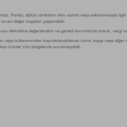
şımaz. Paribu, dijital varlıkların alım-satımı veya saklanmasıyla ilgi
r ve ani değer kayıpları yaşanabilir.
nuzu dikkatlice değerlendirin ve gerekli durumlarda hukuk, vergi v
den veya kullanımından kaynaklanabilecek zarar, kayıp veya diğer 
Bazı ürünler tüm bölgelerde sunulmayabilir.