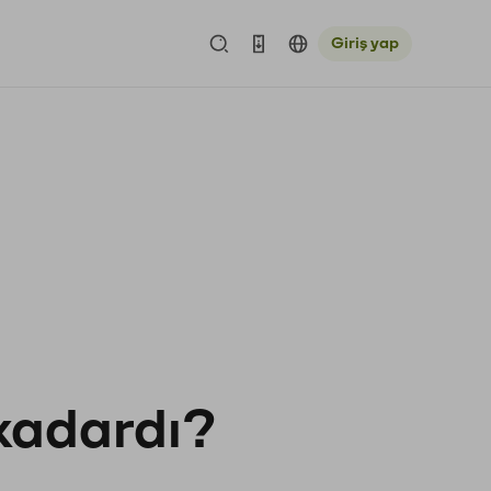
Giriş yap
 kadardı?