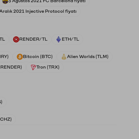
3 Ağustos 2021 FC Barcelona fiyatı
Aralık 2021 Injective Protocol fiyatı
TL
RENDER/TL
ETH/TL
NRY)
Bitcoin (BTC)
Alien Worlds (TLM)
 (RENDER)
Tron (TRX)
)
 (CHZ)