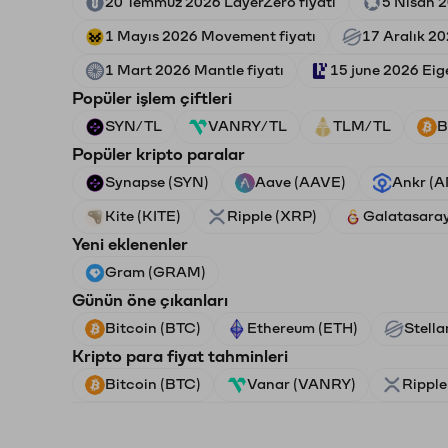
20 Temmuz 2026 LayerZero fiyatı
5 Nisan 2
1 Mayıs 2026 Movement fiyatı
17 Aralık 20
1 Mart 2026 Mantle fiyatı
15 june 2026 Eig
Popüler işlem çiftleri
SYN/TL
VANRY/TL
TLM/TL
B
Popüler kripto paralar
Synapse (SYN)
Aave (AAVE)
Ankr (
Kite (KITE)
Ripple (XRP)
Galatasara
Yeni eklenenler
Gram (GRAM)
Günün öne çıkanları
Bitcoin (BTC)
Ethereum (ETH)
Stella
Kripto para fiyat tahminleri
Bitcoin (BTC)
Vanar (VANRY)
Ripple