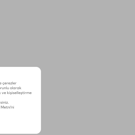
e çerezler
zorunlu olarak
 ve kişiselleştirme
siniz.
 Metni'ni