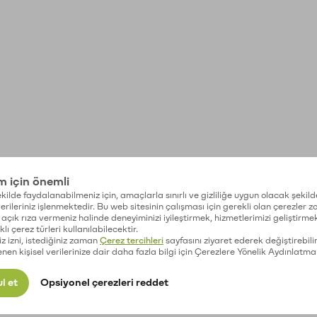
im için önemli
kilde faydalanabilmeniz için, amaçlarla sınırlı ve gizliliğe uygun olacak şekild
 verileriniz işlenmektedir. Bu web sitesinin çalışması için gerekli olan çerezler 
açık rıza vermeniz halinde deneyiminizi iyileştirmek, hizmetlerimizi geliştirmek
lı çerez türleri kullanılabilecektir.
iz izni, istediğiniz zaman
Çerez tercihleri
sayfasını ziyaret ederek değiştirebilir
enen kişisel verilerinize dair daha fazla bilgi için Çerezlere Yönelik Aydınlatma
l et
Opsiyonel çerezleri reddet