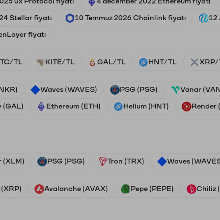
025 0x Protocol fiyatı
4 december 2022 Ethereum fiyatı
24 Stellar fiyatı
10 Temmuz 2026 Chainlink fiyatı
12 
enLayer fiyatı
TC/TL
KITE/TL
GAL/TL
HNT/TL
XRP/
ANKR)
Waves (WAVES)
PSG (PSG)
Vanar (VA
y (GAL)
Ethereum (ETH)
Helium (HNT)
Render
r (XLM)
PSG (PSG)
Tron (TRX)
Waves (WAVES
 (XRP)
Avalanche (AVAX)
Pepe (PEPE)
Chiliz