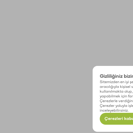
Gizliliğiniz biz
Sitemizden en iyi şe
aracılığıyla kişisel
kullanılmakta olup, 
yapabilmek için fark
Çerezlerle verdiğin
Çerezler yoluyla işl
inceleyebilirsiniz.
Çerezleri kabu