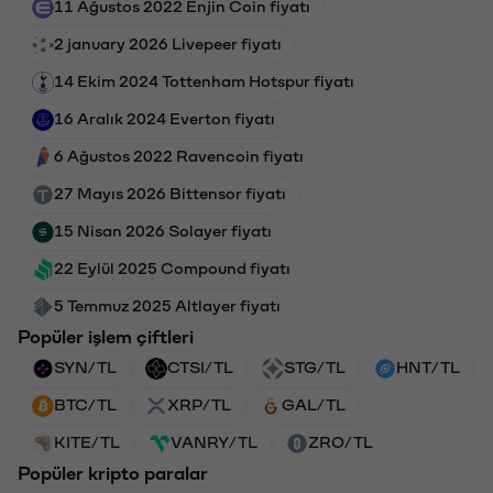
11 Ağustos 2022 Enjin Coin fiyatı
2 january 2026 Livepeer fiyatı
14 Ekim 2024 Tottenham Hotspur fiyatı
16 Aralık 2024 Everton fiyatı
6 Ağustos 2022 Ravencoin fiyatı
27 Mayıs 2026 Bittensor fiyatı
15 Nisan 2026 Solayer fiyatı
22 Eylül 2025 Compound fiyatı
5 Temmuz 2025 Altlayer fiyatı
Popüler işlem çiftleri
SYN/TL
CTSI/TL
STG/TL
HNT/TL
BTC/TL
XRP/TL
GAL/TL
KITE/TL
VANRY/TL
ZRO/TL
Popüler kripto paralar