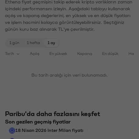
Ethena fiyat geçmişini takip ederek kripto varlıkların zaman
içindeki performansını izleyin. Aşağıdaki tabloyu kullanarak
açılış ve kapanış değerlerini, en yüksek ve en düşük fiyatları
ve işlem hacmini kolayca görüntüleyebilirsiniz. Seçtiğiniz
günün kuru baz alınarak TL'ye çevrilmiştir.
1 gün
1 hafta
1 ay
Tarih
Açılış
En yüksek
Kapanış
En düşük
Haci
Bu tarih aralığı için veri bulunamadı.
Paribu'da daha fazlasını keşfet
Son gezilen geçmiş fiyatlar
18 Nisan 2026 Inter Milan fiyatı