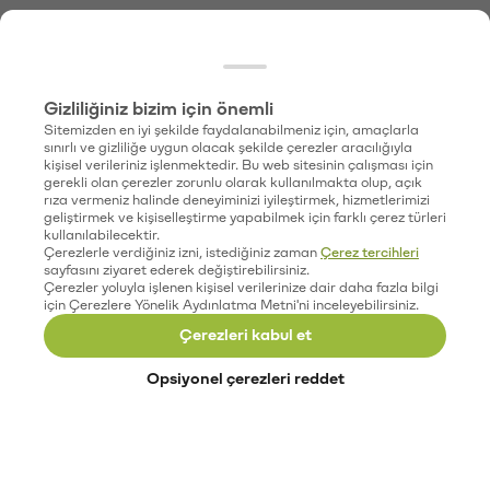
Gizliliğiniz bizim için önemli
Sitemizden en iyi şekilde faydalanabilmeniz için, amaçlarla
sınırlı ve gizliliğe uygun olacak şekilde çerezler aracılığıyla
kişisel verileriniz işlenmektedir. Bu web sitesinin çalışması için
gerekli olan çerezler zorunlu olarak kullanılmakta olup, açık
rıza vermeniz halinde deneyiminizi iyileştirmek, hizmetlerimizi
geliştirmek ve kişiselleştirme yapabilmek için farklı çerez türleri
kullanılabilecektir.
Çerezlerle verdiğiniz izni, istediğiniz zaman
Çerez tercihleri
sayfasını ziyaret ederek değiştirebilirsiniz.
Çerezler yoluyla işlenen kişisel verilerinize dair daha fazla bilgi
için Çerezlere Yönelik Aydınlatma Metni'ni inceleyebilirsiniz.
Çerezleri kabul et
Opsiyonel çerezleri reddet