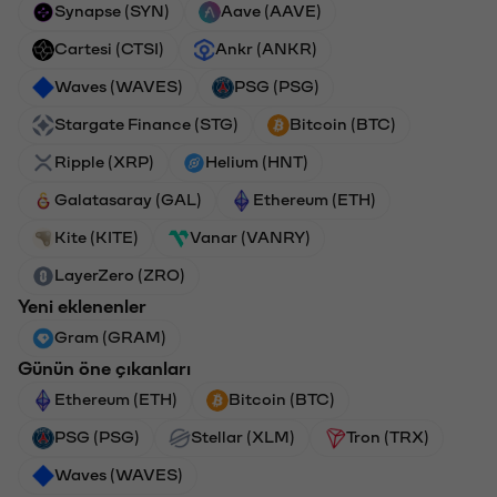
Synapse (SYN)
Aave (AAVE)
Cartesi (CTSI)
Ankr (ANKR)
Waves (WAVES)
PSG (PSG)
Stargate Finance (STG)
Bitcoin (BTC)
Ripple (XRP)
Helium (HNT)
Galatasaray (GAL)
Ethereum (ETH)
Kite (KITE)
Vanar (VANRY)
LayerZero (ZRO)
Yeni eklenenler
Gram (GRAM)
Günün öne çıkanları
Ethereum (ETH)
Bitcoin (BTC)
PSG (PSG)
Stellar (XLM)
Tron (TRX)
Waves (WAVES)