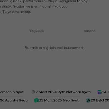
zaman içindeki performansını izleyin. Aşağıdaki tabloyu
n düşük fiyatları ve işlem hacmini kolayca
 TL'ye çevrilmiştir.
En yüksek
Kapanış
Bu tarih aralığı için veri bulunamadı.
emecoin fiyatı
7 Mart 2024 Pyth Network fiyatı
14 
26 Avantis fiyatı
31 Mart 2025 Neo fiyatı
20 Eylül 2