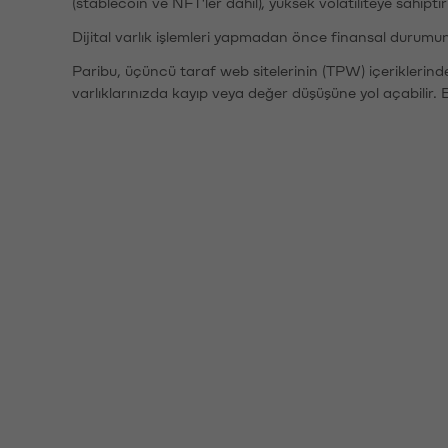
(stablecoin ve NFT'ler dahil), yüksek volatiliteye sahipti
Dijital varlık işlemleri yapmadan önce finansal durumu
Paribu, üçüncü taraf web sitelerinin (TPW) içeriklerin
varlıklarınızda kayıp veya değer düşüşüne yol açabilir. 