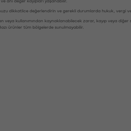
r ve ani değer kayıpları yaşanabilir.
nuzu dikkatlice değerlendirin ve gerekli durumlarda hukuk, vergi v
den veya kullanımından kaynaklanabilecek zarar, kayıp veya diğer 
Bazı ürünler tüm bölgelerde sunulmayabilir.