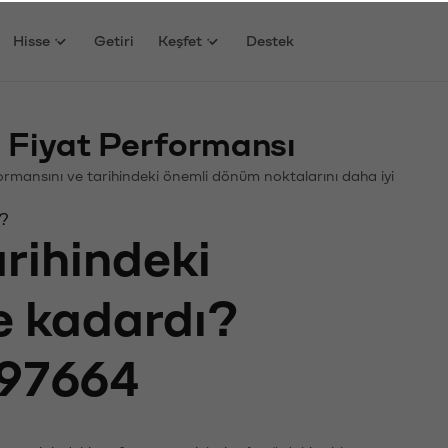
Hisse
Getiri
Keşfet
Destek
 Fiyat Performansı
rformansını ve tarihindeki önemli dönüm noktalarını daha iyi
ı?
arihindeki
ne kadardı?
97664