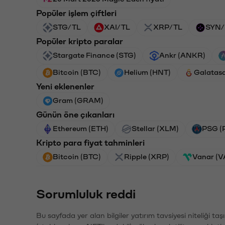
Popüler işlem çiftleri
STG/TL
XAI/TL
XRP/TL
SYN/
Popüler kripto paralar
Stargate Finance (STG)
Ankr (ANKR)
Bitcoin (BTC)
Helium (HNT)
Galatas
Yeni eklenenler
Gram (GRAM)
Günün öne çıkanları
Ethereum (ETH)
Stellar (XLM)
PSG (
Kripto para fiyat tahminleri
Bitcoin (BTC)
Ripple (XRP)
Vanar (
Sorumluluk reddi
Bu sayfada yer alan bilgiler yatırım tavsiyesi niteliği ta