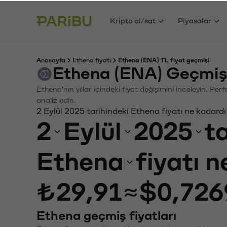
Kripto al/sat
Piyasalar
Anasayfa
Ethena fiyatı
Ethena (ENA) TL fiyat geçmişi
Ethena (ENA) Geçmiş
Ethena'nın yıllar içindeki fiyat değişimini inceleyin. Pe
analiz edin.
2 Eylül 2025 tarihindeki Ethena fiyatı ne kadard
2
Eylül
2025
t
Ethena
fiyatı 
₺29,91
≈
$0,726
Ethena geçmiş fiyatları