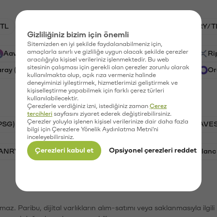
TL
HNT/TL
BTC/TL
GAL/TL
VANRY/T
Gizliliğiniz bizim için önemli
Sitemizden en iyi şekilde faydalanabilmeniz için,
amaçlarla sınırlı ve gizliliğe uygun olacak şekilde çerezler
Aave (AAVE)
Waves (WAVES)
PSG (PSG)
Ri
aracılığıyla kişisel verileriniz işlenmektedir. Bu web
sitesinin çalışması için gerekli olan çerezler zorunlu olarak
aray (GAL)
Ethereum (ETH)
Vanar (VANRY)
Or
kullanılmakta olup, açık rıza vermeniz halinde
deneyiminizi iyileştirmek, hizmetlerimizi geliştirmek ve
kişiselleştirme yapabilmek için farklı çerez türleri
kullanılabilecektir.
Çerezlerle verdiğiniz izni, istediğiniz zaman
Çerez
tercihleri
sayfasını ziyaret ederek değiştirebilirsiniz.
Çerezler yoluyla işlenen kişisel verilerinize dair daha fazla
PSG)
Bitcoin (BTC)
Tron (TRX)
Waves (WAVES
bilgi için Çerezlere Yönelik Aydınlatma Metni'ni
inceleyebilirsiniz.
Çerezleri kabul et
Opsiyonel çerezleri reddet
VANRY)
Bonk (BONK)
Ethereum (ETH)
Avalanc
şımaz. Paribu, dijital varlıkların alım-satımı veya saklanmasıyla ilgi