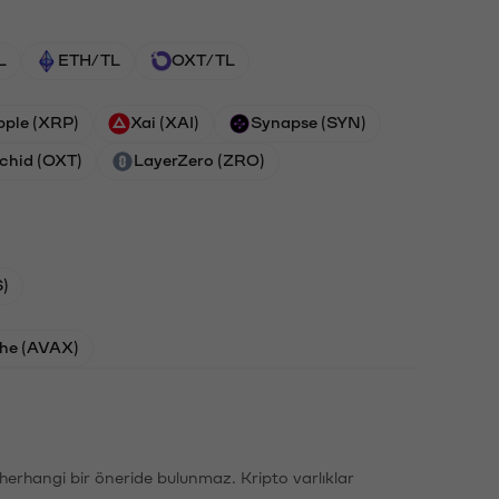
L
ETH/TL
OXT/TL
pple (XRP)
Xai (XAI)
Synapse (SYN)
chid (OXT)
LayerZero (ZRO)
)
he (AVAX)
li herhangi bir öneride bulunmaz. Kripto varlıklar