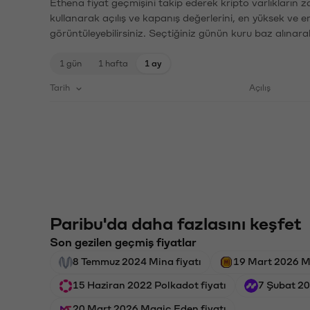
Ethena fiyat geçmişini takip ederek kripto varlıkların 
kullanarak açılış ve kapanış değerlerini, en yüksek ve e
görüntüleyebilirsiniz. Seçtiğiniz günün kuru baz alınarak
1 gün
1 hafta
1 ay
Tarih
Açılış
Paribu'da daha fazlasını keşfet
Son gezilen geçmiş fiyatlar
8 Temmuz 2024 Mina fiyatı
19 Mart 2026 M
15 Haziran 2022 Polkadot fiyatı
7 Şubat 20
20 Mart 2026 Magic Eden fiyatı