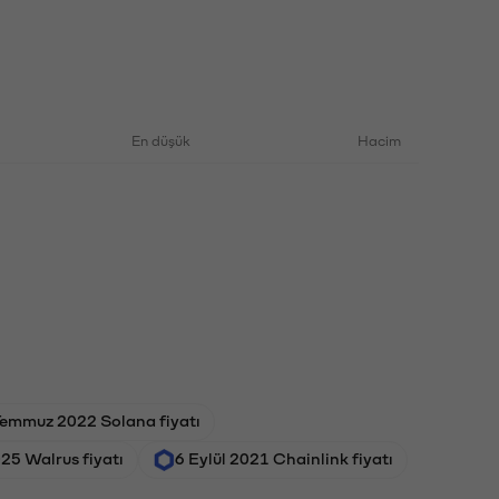
En düşük
Hacim
Temmuz 2022 Solana fiyatı
025 Walrus fiyatı
6 Eylül 2021 Chainlink fiyatı