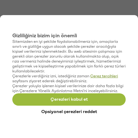
Gizliliğiniz bizim için önemli
Sitemizden en iyi şekilde faydalanabilmeniz için, amaçlarla
sınırlı ve gizliliğe uygun olacak şekilde çerezler aracılığıyla
kişisel verileriniz işlenmektedir. Bu web sitesinin çalışması için
gerekli olan çerezler zorunlu olarak kullanılmakta olup, açık
rıza vermeniz halinde deneyiminizi iyileştirmek, hizmetlerimizi
geliştirmek ve kişiselleştirme yapabilmek için farklı çerez türleri
kullanılabilecektir.
Çerezlerle verdiğiniz izni, istediğiniz zaman
Çerez tercihleri
sayfasını ziyaret ederek değiştirebilirsiniz.
Çerezler yoluyla işlenen kişisel verilerinize dair daha fazla bilgi
için Çerezlere Yönelik Aydınlatma Metni'ni inceleyebilirsiniz.
Çerezleri kabul et
Opsiyonel çerezleri reddet