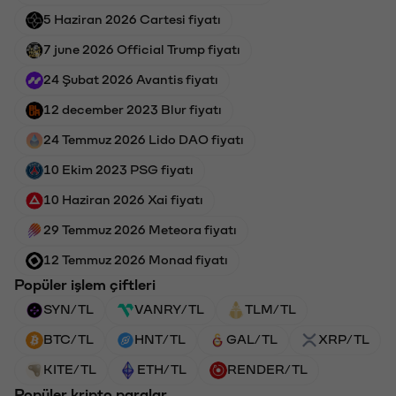
5 Haziran 2026 Cartesi fiyatı
7 june 2026 Official Trump fiyatı
24 Şubat 2026 Avantis fiyatı
12 december 2023 Blur fiyatı
24 Temmuz 2026 Lido DAO fiyatı
10 Ekim 2023 PSG fiyatı
10 Haziran 2026 Xai fiyatı
29 Temmuz 2026 Meteora fiyatı
12 Temmuz 2026 Monad fiyatı
Popüler işlem çiftleri
SYN/TL
VANRY/TL
TLM/TL
BTC/TL
HNT/TL
GAL/TL
XRP/TL
KITE/TL
ETH/TL
RENDER/TL
Popüler kripto paralar