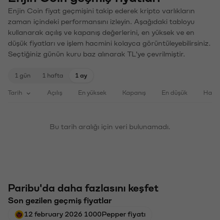
Enjin Coin fiyat geçmişini takip ederek kripto varlıkların
zaman içindeki performansını izleyin. Aşağıdaki tabloyu
kullanarak açılış ve kapanış değerlerini, en yüksek ve en
düşük fiyatları ve işlem hacmini kolayca görüntüleyebilirsiniz.
Seçtiğiniz günün kuru baz alınarak TL'ye çevrilmiştir.
1 gün
1 hafta
1 ay
Tarih
Açılış
En yüksek
Kapanış
En düşük
Haci
Bu tarih aralığı için veri bulunamadı.
Paribu'da daha fazlasını keşfet
Son gezilen geçmiş fiyatlar
12 february 2026 1000Pepper fiyatı