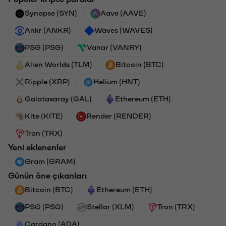
Synapse (SYN)
Aave (AAVE)
Ankr (ANKR)
Waves (WAVES)
PSG (PSG)
Vanar (VANRY)
Alien Worlds (TLM)
Bitcoin (BTC)
Ripple (XRP)
Helium (HNT)
Galatasaray (GAL)
Ethereum (ETH)
Kite (KITE)
Render (RENDER)
Tron (TRX)
Yeni eklenenler
Gram (GRAM)
Günün öne çıkanları
Bitcoin (BTC)
Ethereum (ETH)
PSG (PSG)
Stellar (XLM)
Tron (TRX)
Cardano (ADA)