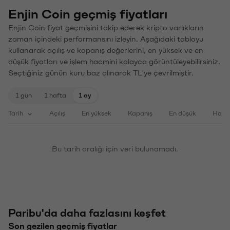
Enjin Coin geçmiş fiyatları
Enjin Coin fiyat geçmişini takip ederek kripto varlıkların
zaman içindeki performansını izleyin. Aşağıdaki tabloyu
kullanarak açılış ve kapanış değerlerini, en yüksek ve en
düşük fiyatları ve işlem hacmini kolayca görüntüleyebilirsiniz.
Seçtiğiniz günün kuru baz alınarak TL'ye çevrilmiştir.
1 gün
1 hafta
1 ay
Tarih
Açılış
En yüksek
Kapanış
En düşük
Haci
Bu tarih aralığı için veri bulunamadı.
Paribu'da daha fazlasını keşfet
Son gezilen geçmiş fiyatlar