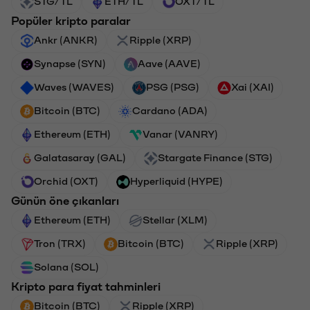
STG/TL
ETH/TL
OXT/TL
Popüler kripto paralar
Ankr (ANKR)
Ripple (XRP)
Synapse (SYN)
Aave (AAVE)
Waves (WAVES)
PSG (PSG)
Xai (XAI)
Bitcoin (BTC)
Cardano (ADA)
Ethereum (ETH)
Vanar (VANRY)
Galatasaray (GAL)
Stargate Finance (STG)
Orchid (OXT)
Hyperliquid (HYPE)
Günün öne çıkanları
Ethereum (ETH)
Stellar (XLM)
Tron (TRX)
Bitcoin (BTC)
Ripple (XRP)
Solana (SOL)
Kripto para fiyat tahminleri
Bitcoin (BTC)
Ripple (XRP)