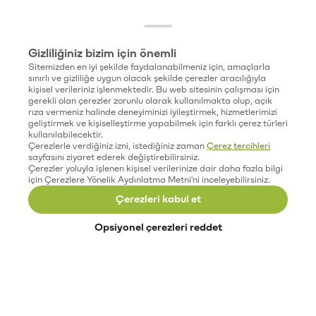
Gizliliğiniz bizim için önemli
Sitemizden en iyi şekilde faydalanabilmeniz için, amaçlarla
sınırlı ve gizliliğe uygun olacak şekilde çerezler aracılığıyla
kişisel verileriniz işlenmektedir. Bu web sitesinin çalışması için
gerekli olan çerezler zorunlu olarak kullanılmakta olup, açık
rıza vermeniz halinde deneyiminizi iyileştirmek, hizmetlerimizi
geliştirmek ve kişiselleştirme yapabilmek için farklı çerez türleri
kullanılabilecektir.
Çerezlerle verdiğiniz izni, istediğiniz zaman
Çerez tercihleri
sayfasını ziyaret ederek değiştirebilirsiniz.
Çerezler yoluyla işlenen kişisel verilerinize dair daha fazla bilgi
için Çerezlere Yönelik Aydınlatma Metni'ni inceleyebilirsiniz.
Çerezleri kabul et
Opsiyonel çerezleri reddet