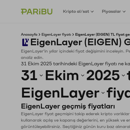
Kripto al/sat
Piyasalar
Anasayfa
EigenLayer fiyatı
EigenLayer (EIGEN) TL fiyat ge
EigenLayer (EIGEN) G
EigenLayer'in yıllar içindeki fiyat değişimini inceleyin.
analiz edin.
31 Ekim 2025 tarihindeki EigenLayer fiyatı ne k
31
Ekim
2025
EigenLayer
fiy
EigenLayer geçmiş fiyatları
EigenLayer fiyat geçmişini takip ederek kripto varlıkla
kullanarak açılış ve kapanış değerlerini, en yüksek ve e
görüntüleyebilirsiniz. Seçtiğiniz günün kuru baz alınarak