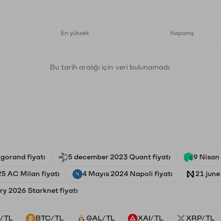
En yüksek
Kapanış
Bu tarih aralığı için veri bulunamadı.
lgorand fiyatı
5 december 2023 Quant fiyatı
9 Nisan
5 AC Milan fiyatı
4 Mayıs 2024 Napoli fiyatı
21 june
ry 2026 Starknet fiyatı
/TL
BTC/TL
GAL/TL
XAI/TL
XRP/TL