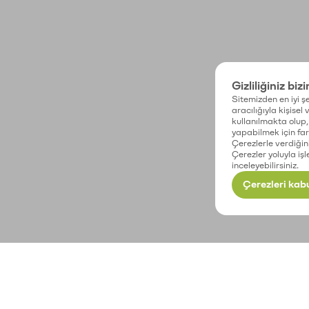
Gizliliğiniz biz
Sitemizden en iyi şe
aracılığıyla kişisel
kullanılmakta olup, 
yapabilmek için fark
Çerezlerle verdiğin
Çerezler yoluyla işl
inceleyebilirsiniz.
Çerezleri kabu