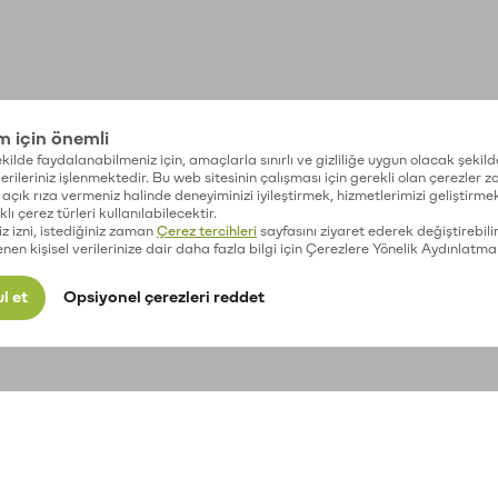
im için önemli
kilde faydalanabilmeniz için, amaçlarla sınırlı ve gizliliğe uygun olacak şekild
 verileriniz işlenmektedir. Bu web sitesinin çalışması için gerekli olan çerezler 
açık rıza vermeniz halinde deneyiminizi iyileştirmek, hizmetlerimizi geliştirmek
lı çerez türleri kullanılabilecektir.
iz izni, istediğiniz zaman
Çerez tercihleri
sayfasını ziyaret ederek değiştirebilir
enen kişisel verilerinize dair daha fazla bilgi için Çerezlere Yönelik Aydınlatma
l et
Opsiyonel çerezleri reddet