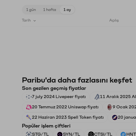
1 gün
1 hafta
1 ay
Tarih
Açılış
Paribu'da daha fazlasını keşfet
Son gezilen geçmiş fiyatlar
7 july 2024 Livepeer fiyatı
11 Aralık 2025 A
20 Temmuz 2022 Uniswap fiyatı
9 Ocak 202
22 Haziran 2023 Spell Token fiyatı
20 janua
Popüler işlem çiftleri
STG/TL
SYN/TL
CTSI/TL
HNT