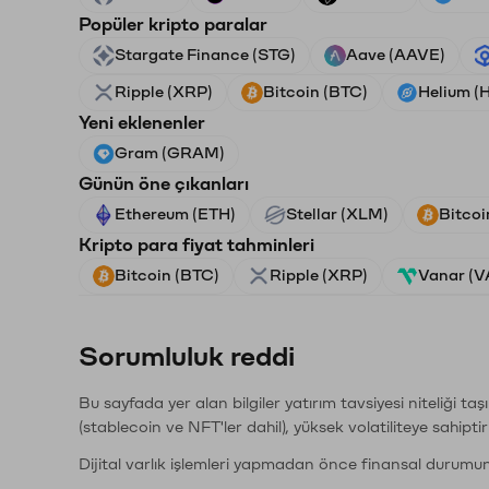
Popüler kripto paralar
Stargate Finance (STG)
Aave (AAVE)
Ripple (XRP)
Bitcoin (BTC)
Helium (
Yeni eklenenler
Gram (GRAM)
Günün öne çıkanları
Ethereum (ETH)
Stellar (XLM)
Bitcoi
Kripto para fiyat tahminleri
Bitcoin (BTC)
Ripple (XRP)
Vanar (
Sorumluluk reddi
Bu sayfada yer alan bilgiler yatırım tavsiyesi niteliği ta
(stablecoin ve NFT'ler dahil), yüksek volatiliteye sahipti
Dijital varlık işlemleri yapmadan önce finansal durumu