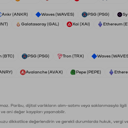
Ankr (ANKR)
Waves (WAVES)
PSG (PSG)
Sy
HNT)
Galatasaray (GAL)
Xai (XAI)
Ethereum (
n (BTC)
PSG (PSG)
Tron (TRX)
Waves (WAVES
VANRY)
Avalanche (AVAX)
Pepe (PEPE)
Ethere
şımaz. Paribu, dijital varlıkların alım-satımı veya saklanmasıyla ilgi
r ve ani değer kayıpları yaşanabilir.
nuzu dikkatlice değerlendirin ve gerekli durumlarda hukuk, vergi v