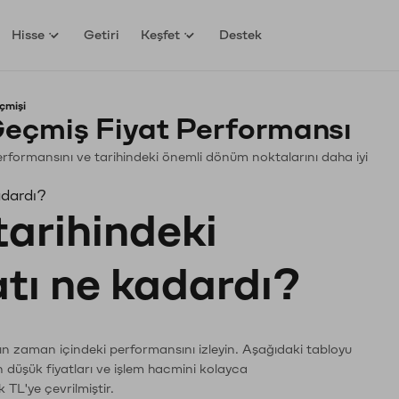
Hisse
Getiri
Keşfet
Destek
çmişi
eçmiş Fiyat Performansı
 Performansını ve tarihindeki önemli dönüm noktalarını daha iyi
adardı?
tarihindeki
atı ne kadardı?
rın zaman içindeki performansını izleyin. Aşağıdaki tabloyu
n düşük fiyatları ve işlem hacmini kolayca
 TL'ye çevrilmiştir.