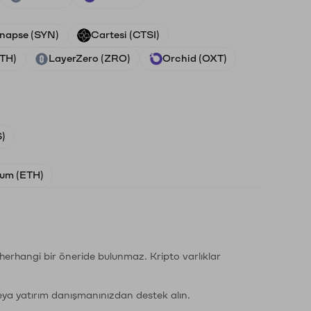
napse (SYN)
Cartesi (CTSI)
ETH)
LayerZero (ZRO)
Orchid (OXT)
)
um (ETH)
li herhangi bir öneride bulunmaz. Kripto varlıklar
eya yatırım danışmanınızdan destek alın.