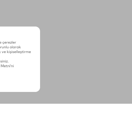
e çerezler
zorunlu olarak
 ve kişiselleştirme
siniz.
 Metni'ni