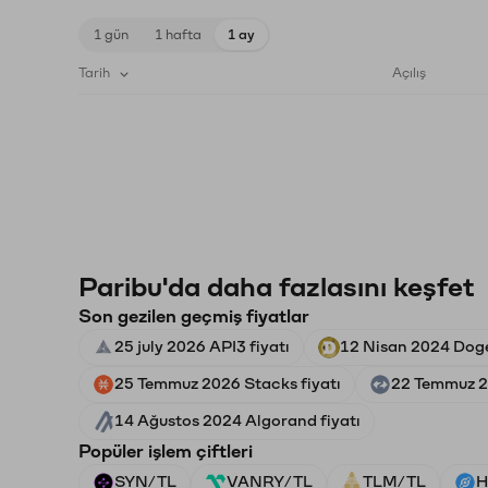
1 gün
1 hafta
1 ay
Tarih
Açılış
Paribu'da daha fazlasını keşfet
Son gezilen geçmiş fiyatlar
25 july 2026 API3 fiyatı
12 Nisan 2024 Doge
25 Temmuz 2026 Stacks fiyatı
22 Temmuz 2
14 Ağustos 2024 Algorand fiyatı
Popüler işlem çiftleri
SYN/TL
VANRY/TL
TLM/TL
H