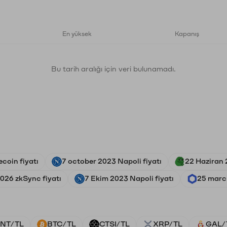
En yüksek
Kapanış
Bu tarih aralığı için veri bulunamadı.
coin fiyatı
7 october 2023 Napoli fiyatı
22 Haziran 
026 zkSync fiyatı
7 Ekim 2023 Napoli fiyatı
25 march
NT/TL
BTC/TL
CTSI/TL
XRP/TL
GAL/