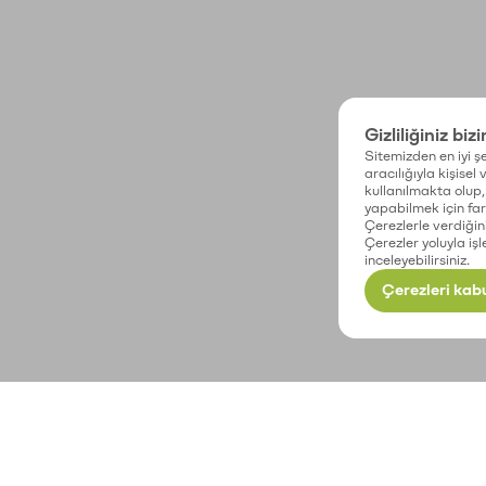
Gizliliğiniz biz
Sitemizden en iyi şe
aracılığıyla kişisel
kullanılmakta olup, 
yapabilmek için fark
Çerezlerle verdiğin
Çerezler yoluyla işl
inceleyebilirsiniz.
Çerezleri kabu