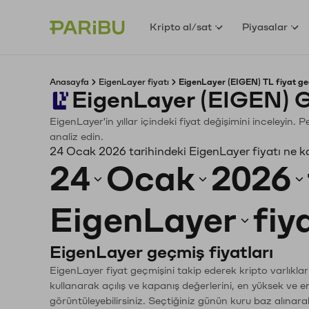
Kripto al/sat
Piyasalar
Anasayfa
EigenLayer fiyatı
EigenLayer (EIGEN) TL fiyat ge
EigenLayer (EIGEN) G
EigenLayer'in yıllar içindeki fiyat değişimini inceleyin.
analiz edin.
24 Ocak 2026 tarihindeki EigenLayer fiyatı ne k
24
Ocak
2026
EigenLayer
fiy
EigenLayer geçmiş fiyatları
EigenLayer fiyat geçmişini takip ederek kripto varlıkla
kullanarak açılış ve kapanış değerlerini, en yüksek ve e
görüntüleyebilirsiniz. Seçtiğiniz günün kuru baz alınarak