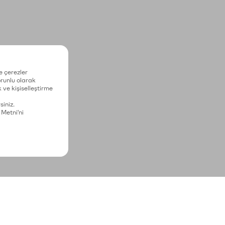
e çerezler
zorunlu olarak
 ve kişiselleştirme
siniz.
 Metni'ni