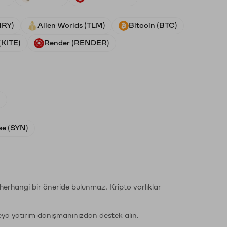
NRY)
Alien Worlds (TLM)
Bitcoin (BTC)
(KITE)
Render (RENDER)
)
e (SYN)
li herhangi bir öneride bulunmaz. Kripto varlıklar
eya yatırım danışmanınızdan destek alın.