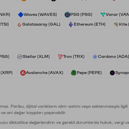
ANKR)
Waves (WAVES)
PSG (PSG)
Vanar (VA
CTSI)
Galatasaray (GAL)
Ethereum (ETH)
Kite 
PSG)
Stellar (XLM)
Tron (TRX)
Cardano (ADA
 (XRP)
Avalanche (AVAX)
Pepe (PEPE)
Synaps
şımaz. Paribu, dijital varlıkların alım-satımı veya saklanmasıyla ilgi
r ve ani değer kayıpları yaşanabilir.
nuzu dikkatlice değerlendirin ve gerekli durumlarda hukuk, vergi v