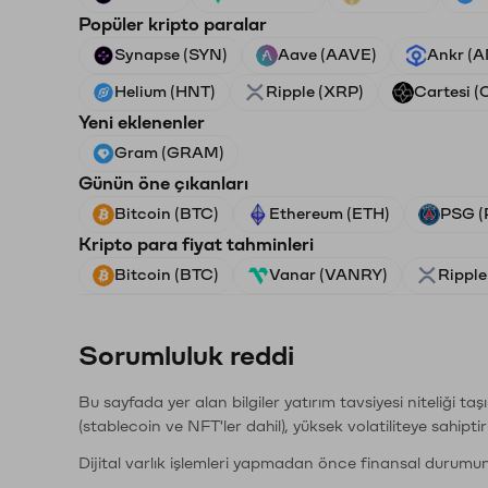
Popüler kripto paralar
Synapse (SYN)
Aave (AAVE)
Ankr (
Helium (HNT)
Ripple (XRP)
Cartesi (
Yeni eklenenler
Gram (GRAM)
Günün öne çıkanları
Bitcoin (BTC)
Ethereum (ETH)
PSG (
Kripto para fiyat tahminleri
Bitcoin (BTC)
Vanar (VANRY)
Ripple
Sorumluluk reddi
Bu sayfada yer alan bilgiler yatırım tavsiyesi niteliği ta
(stablecoin ve NFT'ler dahil), yüksek volatiliteye sahipti
Dijital varlık işlemleri yapmadan önce finansal durumu