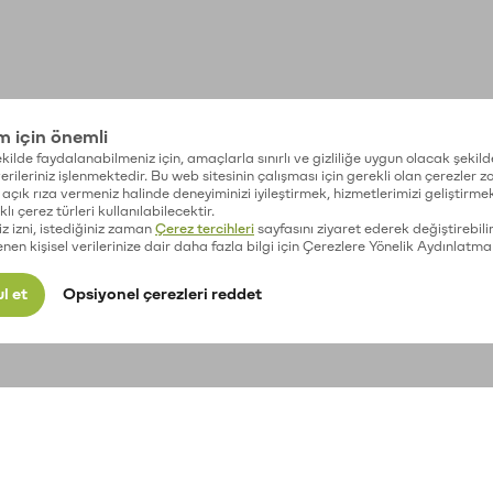
im için önemli
kilde faydalanabilmeniz için, amaçlarla sınırlı ve gizliliğe uygun olacak şekild
 verileriniz işlenmektedir. Bu web sitesinin çalışması için gerekli olan çerezler 
açık rıza vermeniz halinde deneyiminizi iyileştirmek, hizmetlerimizi geliştirmek
lı çerez türleri kullanılabilecektir.
iz izni, istediğiniz zaman
Çerez tercihleri
sayfasını ziyaret ederek değiştirebilir
enen kişisel verilerinize dair daha fazla bilgi için Çerezlere Yönelik Aydınlatma
l et
Opsiyonel çerezleri reddet