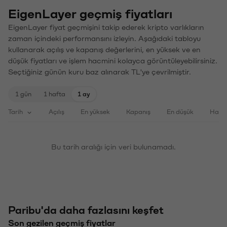
EigenLayer geçmiş fiyatları
EigenLayer fiyat geçmişini takip ederek kripto varlıkların
zaman içindeki performansını izleyin. Aşağıdaki tabloyu
kullanarak açılış ve kapanış değerlerini, en yüksek ve en
düşük fiyatları ve işlem hacmini kolayca görüntüleyebilirsiniz.
Seçtiğiniz günün kuru baz alınarak TL'ye çevrilmiştir.
1 gün
1 hafta
1 ay
Tarih
Açılış
En yüksek
Kapanış
En düşük
Haci
Bu tarih aralığı için veri bulunamadı.
Paribu'da daha fazlasını keşfet
Son gezilen geçmiş fiyatlar