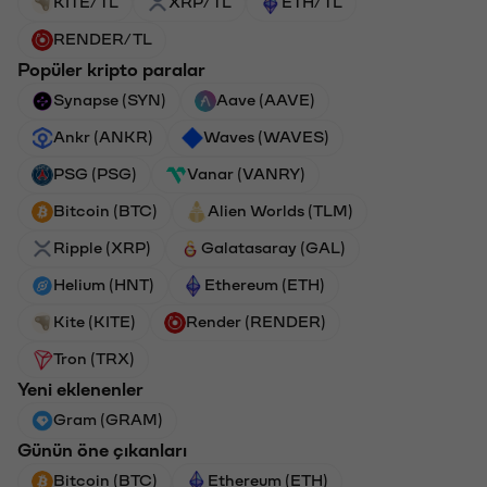
KITE/TL
XRP/TL
ETH/TL
RENDER/TL
Popüler kripto paralar
Synapse (SYN)
Aave (AAVE)
Ankr (ANKR)
Waves (WAVES)
PSG (PSG)
Vanar (VANRY)
Bitcoin (BTC)
Alien Worlds (TLM)
Ripple (XRP)
Galatasaray (GAL)
Helium (HNT)
Ethereum (ETH)
Kite (KITE)
Render (RENDER)
Tron (TRX)
Yeni eklenenler
Gram (GRAM)
Günün öne çıkanları
Bitcoin (BTC)
Ethereum (ETH)