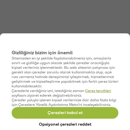
Gizliliğiniz bizim için önemli
Sitemizden en iyi şekilde faydalanabilmeniz için, amaçlarla
sınırlı ve gizliliğe uygun olacak şekilde çerezler aracılığıyla
kişisel verileriniz işlenmektedir. Bu web sitesinin çalışması için
gerekli olan çerezler zorunlu olarak kullanılmakta olup, açık
rıza vermeniz halinde deneyiminizi iyileştirmek, hizmetlerimizi
geliştirmek ve kişiselleştirme yapabilmek için farklı çerez türleri
kullanılabilecektir.
Çerezlerle verdiğiniz izni, istediğiniz zaman
Çerez tercihleri
sayfasını ziyaret ederek değiştirebilirsiniz.
Çerezler yoluyla işlenen kişisel verilerinize dair daha fazla bilgi
için Çerezlere Yönelik Aydınlatma Metni'ni inceleyebilirsiniz.
Çerezleri kabul et
Opsiyonel çerezleri reddet