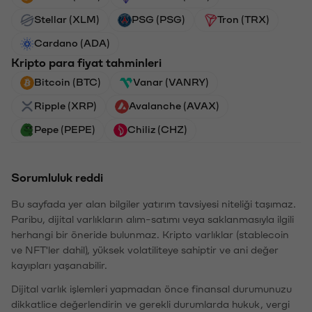
Stellar (XLM)
PSG (PSG)
Tron (TRX)
Cardano (ADA)
Kripto para fiyat tahminleri
Bitcoin (BTC)
Vanar (VANRY)
Ripple (XRP)
Avalanche (AVAX)
Pepe (PEPE)
Chiliz (CHZ)
Sorumluluk reddi
Bu sayfada yer alan bilgiler yatırım tavsiyesi niteliği taşımaz.
Paribu, dijital varlıkların alım-satımı veya saklanmasıyla ilgili
herhangi bir öneride bulunmaz. Kripto varlıklar (stablecoin
ve NFT'ler dahil), yüksek volatiliteye sahiptir ve ani değer
kayıpları yaşanabilir.
Dijital varlık işlemleri yapmadan önce finansal durumunuzu
dikkatlice değerlendirin ve gerekli durumlarda hukuk, vergi